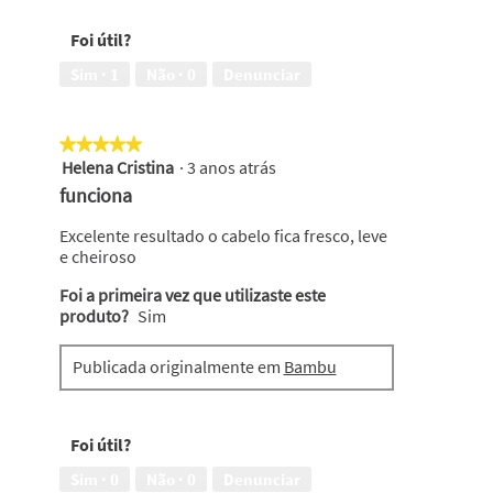
i
r
Foi útil?
u
m
Sim ·
1
Não ·
0
Denunciar
a
j
a
★★★★★
★★★★★
n
Helena Cristina
·
3 anos atrás
e
5
l
em
funciona
a
5
m
estrelas.
Excelente resultado o cabelo fica fresco, leve
o
e cheiroso
d
Foi a primeira vez que utilizaste este
a
produto?
l
Sim
.
Publicada originalmente em
Bambu
Foi útil?
Sim ·
0
Não ·
0
Denunciar