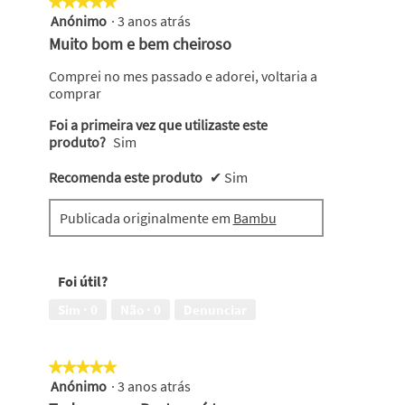
★★★★★
★★★★★
Anónimo
·
3 anos atrás
5
em
Muito bom e bem cheiroso
5
estrelas.
Comprei no mes passado e adorei, voltaria a
comprar
Foi a primeira vez que utilizaste este
produto?
Sim
Recomenda este produto
✔
Sim
Publicada originalmente em
Bambu
Foi útil?
Sim ·
0
Não ·
0
Denunciar
★★★★★
★★★★★
Anónimo
·
3 anos atrás
5
em