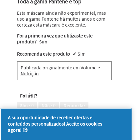
Toda a gama Pantene é top
5
estrelas.
Esta máscara ainda não experimentei, mas
uso a gama Pantene há muitos anos e com
certeza esta máscara é excelente.
Foi a primeira vez que utilizaste este
produto?
Sim
Recomenda este produto
✔
Sim
Publicada originalmente em
Volume e
Nutrição
Foi útil?
Sim ·
0
Não ·
0
Denunciar
A sua oportunidade de receber ofertas e
conteúdos personalizados! Aceite os cookies
1–8 de 152 análises
Anterior
◄
Seguinte
►
agora! 😊
Reviews
Reviews