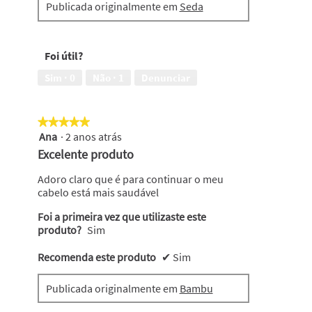
Publicada originalmente em
Seda
n
t
h
o
a
g
u
r
Foi útil?
l
a
t
f
Sim ·
0
Não ·
1
Denunciar
i
i
m
a
a
E
★★★★★
★★★★★
a
s
Ana
·
2 anos atrás
5
m
t
em
Excelente produto
p
a
5
o
a
estrelas.
Adoro claro que é para continuar o meu
l
c
cabelo está mais saudável
a
ç
😭
ã
Foi a primeira vez que utilizaste este
o
produto?
Sim
i
r
Recomenda este produto
✔
Sim
á
a
b
Publicada originalmente em
Bambu
r