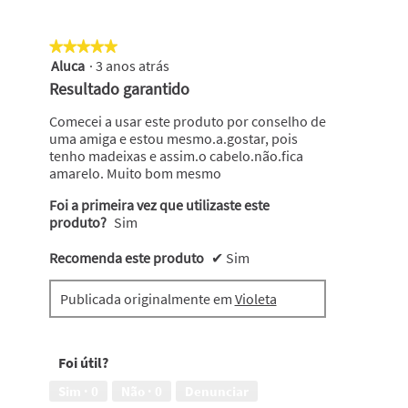
★★★★★
★★★★★
Aluca
·
3 anos atrás
5
em
Resultado garantido
5
estrelas.
Comecei a usar este produto por conselho de
uma amiga e estou mesmo.a.gostar, pois
tenho madeixas e assim.o cabelo.não.fica
amarelo. Muito bom mesmo
Foi a primeira vez que utilizaste este
produto?
Sim
Recomenda este produto
✔
Sim
Publicada originalmente em
Violeta
Foi útil?
Sim ·
0
Não ·
0
Denunciar