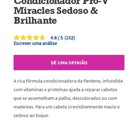
Condicionador Pro-V
Miracles Sedoso &
Brilhante
4.8
(152)
4.8
Escrever uma análise
de
5
estrelas,
valor
DÊ UMA OPINIÃO
médio
de
classificação.
Read
A rica fórmula condicionadora da Pantene, infundida
152
Reviews.
com vitaminas e proteínas ajuda a reparar cabelos
Link
que se assemelham a palha, descolorados ou com
para
a
madeixas. Para um cabelo irresistivelmente macio e
mesma
página.
sedoso ao toque.