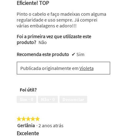
em
Eficiente! TOP
o
5
conteúdo
abaixo
estrelas.
Pinto o cabelo e faço madeixas com alguma
regularidade e uso sempre. Já comprei
várias embalagens e adoro!!!
Foi a primeira vez que utilizaste este
produto?
Não
Recomenda este produto
✔
Sim
Publicada originalmente em
Violeta
Foi útil?
Sim ·
0
Não ·
0
Denunciar
★★★★★
★★★★★
Gerlânia
·
2 anos atrás
5
em
Excelente
5