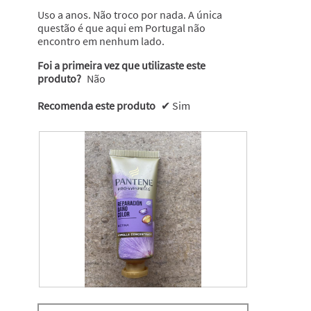
estrelas.
Uso a anos. Não troco por nada. A única
questão é que aqui em Portugal não
encontro em nenhum lado.
Foi a primeira vez que utilizaste este
produto?
Não
Recomenda este produto
✔
Sim
M
F
i
o