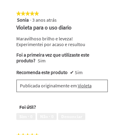
★★★★★
★★★★★
Sonia
·
3 anos atrás
5
em
Violeta para o uso diario
5
estrelas.
Maravilhoso brilho e leveza!
Experimentei por acaso e resultou
Foi a primeira vez que utilizaste este
produto?
Sim
Recomenda este produto
✔
Sim
Publicada originalmente em
Violeta
Foi útil?
Sim ·
0
Não ·
0
Denunciar