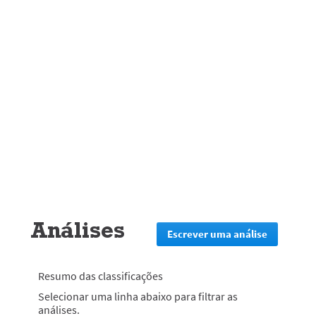
Análises
Escrever uma análise
.
Esta
ação
irá
Resumo das classificações
redirecion
Selecionar uma linha abaixo para filtrar as
lo
análises.
para