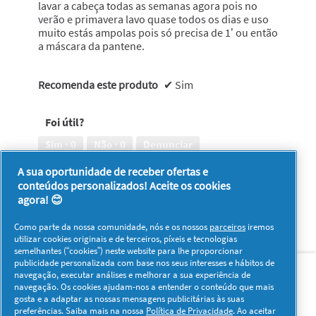
lavar a cabeça todas as semanas agora pois no
verão e primavera lavo quase todos os dias e uso
muito estás ampolas pois só precisa de 1’ ou então
a máscara da pantene.
Recomenda este produto
✔
Sim
Foi útil?
Sim ·
0
Não ·
0
Denunciar
A sua oportunidade de receber ofertas e
conteúdos personalizados! Aceite os cookies
1–8 de 167 análises
Anterior
◄
Seguinte
►
agora! 😊
Reviews
Reviews
Como parte da nossa comunidade, nós e os nossos
parceiros
iremos
utilizar cookies originais e de terceiros, píxeis e tecnologias
semelhantes (“cookies”) neste website para lhe proporcionar
Sobre nós
Contacto
Visitar www.pg.com
publicidade personalizada com base nos seus interesses e hábitos de
navegação, executar análises e melhorar a sua experiência de
navegação. Os cookies ajudam-nos a entender o conteúdo que mais
Redes Sociais
gosta e a adaptar as nossas mensagens publicitárias às suas
preferências. Saiba mais na nossa
Política de Privacidade
. Ao aceitar