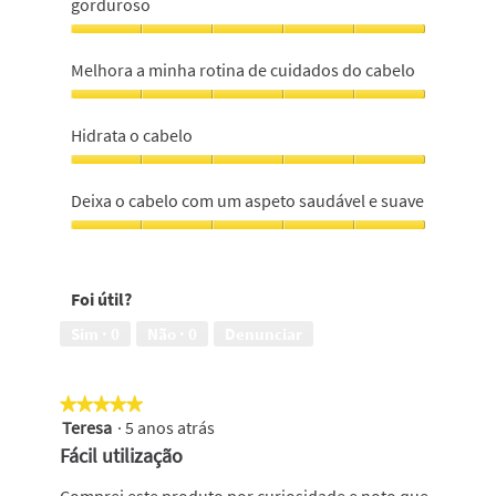
gorduroso
Não
deixa
Melhora a minha rotina de cuidados do cabelo
o
cabelo
Melhora
com
a
Hidrata o cabelo
aspecto
minha
pesado,
rotina
Hidrata
não
de
o
Deixa o cabelo com um aspeto saudável e suave
é
cuidados
cabelo,
gorduroso,
do
5
Deixa
5
cabelo,
em
o
em
5
5
cabelo
5
em
Foi útil?
com
5
um
Sim ·
0
Não ·
0
Denunciar
aspeto
saudável
e
★★★★★
★★★★★
suave,
Teresa
·
5 anos atrás
5
5
em
em
Fácil utilização
5
5
estrelas.
Comprei este produto por curiosidade e noto que