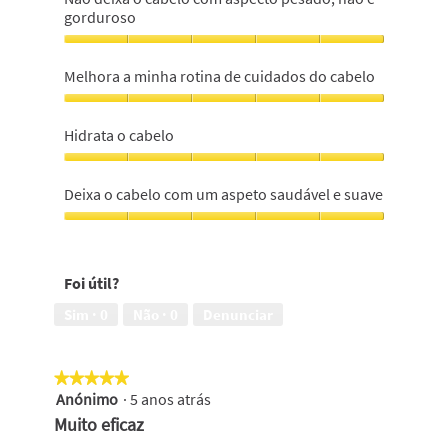
gorduroso
Não
deixa
Melhora a minha rotina de cuidados do cabelo
o
cabelo
Melhora
com
a
Hidrata o cabelo
aspecto
minha
pesado,
rotina
Hidrata
não
de
o
Deixa o cabelo com um aspeto saudável e suave
é
cuidados
cabelo,
gorduroso,
do
5
Deixa
5
cabelo,
em
o
em
5
5
cabelo
5
em
Foi útil?
com
5
um
Sim ·
0
Não ·
0
Denunciar
aspeto
saudável
e
★★★★★
★★★★★
suave,
Anónimo
·
5 anos atrás
5
5
em
em
Muito eficaz
5
5