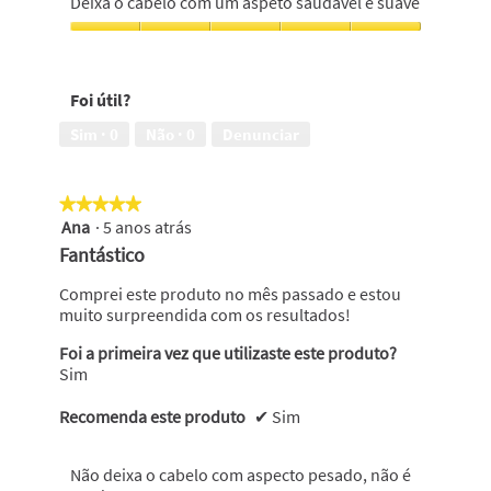
Deixa o cabelo com um aspeto saudável e suave
é
cuidados
cabelo,
gorduroso,
do
5
Deixa
5
cabelo,
em
o
em
5
5
cabelo
5
em
Foi útil?
com
5
um
Sim ·
0
Não ·
0
Denunciar
aspeto
saudável
e
★★★★★
★★★★★
suave,
Ana
·
5 anos atrás
5
5
em
em
Fantástico
5
5
estrelas.
Comprei este produto no mês passado e estou
muito surpreendida com os resultados!
Foi a primeira vez que utilizaste este produto?
Sim
Recomenda este produto
✔
Sim
Não deixa o cabelo com aspecto pesado, não é