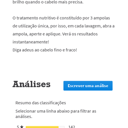
brilho quando o cabelo mais precisa.
O tratamento nutritivo é constituído por 3 ampolas
de utilização única, por isso, em cada lavagem, abra a
ampola, aperte e aplique. Verá os resultados
instantaneamente!
Diga adeus ao cabelo fino e fraco!
Análises
Escrever uma análise
.
Esta
ação
irá
Resumo das classificações
redirecion
Selecionar uma linha abaixo para filtrar as
lo
análises.
para
a
5
estrelas
142
142 análises com 5 estrelas.
Selecionar para filtrar anál
★