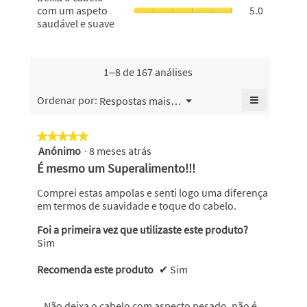
cabelo,
o
com um aspeto
5.0
de
o
o
cabelo
saudável e suave
classifica
valor
valor
com
geral
de
de
um
é
classifica
classifica
aspeto
5
geral
geral
saudável
1–8 de 167 análises
de
é
é
e
5.
5
5
suave,
≡
Menu
Ordenar por:
Respostas mais recentes
de
▼
de
o
Se
5.
5.
valor
clicar
no
de
★★★★★
★★★★★
seguinte
classifica
Anónimo
·
8 meses atrás
5
botão
geral
atualiza
em
É mesmo um Superalimento!!!
o
é
5
conteúdo
5
abaixo
estrelas.
Comprei estas ampolas e senti logo uma diferença
de
em termos de suavidade e toque do cabelo.
5.
Foi a primeira vez que utilizaste este produto?
Sim
Recomenda este produto
✔
Sim
Não deixa o cabelo com aspecto pesado, não é