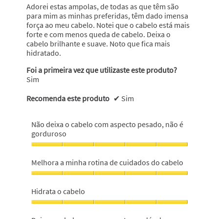
estrelas.
Adorei estas ampolas, de todas as que têm são
para mim as minhas preferidas, têm dado imensa
força ao meu cabelo. Notei que o cabelo está mais
forte e com menos queda de cabelo. Deixa o
cabelo brilhante e suave. Noto que fica mais
hidratado.
Foi a primeira vez que utilizaste este produto?
Sim
Recomenda este produto
✔
Sim
Não deixa o cabelo com aspecto pesado, não é
gorduroso
Não
deixa
Melhora a minha rotina de cuidados do cabelo
o
cabelo
Melhora
com
a
Hidrata o cabelo
aspecto
minha
pesado,
rotina
Hidrata
não
de
o