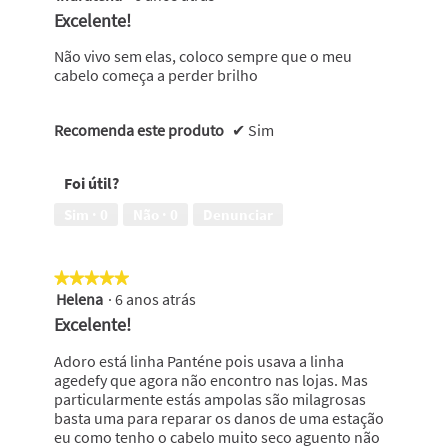
em
Excelente!
5
estrelas.
Não vivo sem elas, coloco sempre que o meu
cabelo começa a perder brilho
Recomenda este produto
✔
Sim
Foi útil?
Sim ·
0
Não ·
0
Denunciar
★★★★★
★★★★★
Helena
·
6 anos atrás
5
em
Excelente!
5
estrelas.
Adoro está linha Panténe pois usava a linha
agedefy que agora não encontro nas lojas. Mas
particularmente estás ampolas são milagrosas
basta uma para reparar os danos de uma estação
eu como tenho o cabelo muito seco aguento não