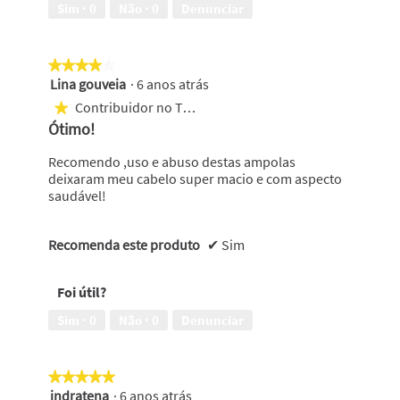
Sim ·
0
Não ·
0
Denunciar
★★★★★
★★★★★
Lina gouveia
·
6 anos atrás
4
em
Contribuidor no Top 10
★
5
Ótimo!
estrelas.
Recomendo ,uso e abuso destas ampolas
deixaram meu cabelo super macio e com aspecto
saudável!
Recomenda este produto
✔
Sim
Foi útil?
Sim ·
0
Não ·
0
Denunciar
★★★★★
★★★★★
indratena
·
6 anos atrás
5