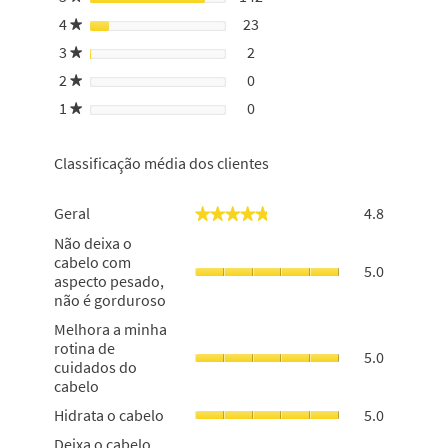
página
de
4
estrelas
23
23 análises com 4 estrelas.
Selecionar para filtrar análi
★
início
3
estrelas
2
2 análises com 3 estrelas.
Selecionar para filtrar anális
★
de
2
estrelas
0
sessão
0 análises com 2 estrelas.
Selecionar para filtrar anális
★
1
estrelas
0
0 análises com 1 estrela.
Selecionar para filtrar anális
★
Classificação média dos clientes
Geral,
Geral
4.8
★★★★★
★★★★★
o
Não
Não deixa o
valor
deixa
cabelo com
de
5.0
o
aspecto pesado,
classifica
cabelo
não é gorduroso
geral
com
é
Melhora
Melhora a minha
aspecto
4.8
a
rotina de
pesado,
5.0
de
minha
cuidados do
não
5.
rotina
cabelo
é
de
gorduroso,
Hidrata
Hidrata o cabelo
5.0
cuidados
o
o
do
Deixa
Deixa o cabelo
valor
cabelo,