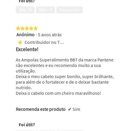
em
Foi útil?
com
5
um
Sim ·
0
Não ·
0
Denunciar
aspeto
saudável
e
★★★★★
★★★★★
suave,
Anónimo
·
5 anos atrás
5
5
em
em
Contribuidor no Top 1000
★
5
5
Excelente!
estrelas.
As Ampolas Superalimento BB7 da marca Pantene
são excelentes e eu recomendo muito a sua
utilização.
Deixa o meu cabelo super bonito, super brilhante,
para além de o fortalecer e de o deixar bastante
nutrido.
Deixa o cabelo com um cheiro maravilhoso!
Recomenda este produto
✔
Sim
Foi útil?