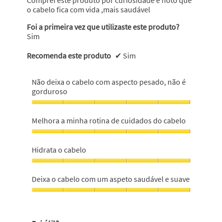
o cabelo fica com vida ,mais saudável
Foi a primeira vez que utilizaste este produto?
Sim
Recomenda este produto
✔
Sim
Não deixa o cabelo com aspecto pesado, não é
gorduroso
Não
deixa
Melhora a minha rotina de cuidados do cabelo
o
cabelo
Melhora
com
a
Hidrata o cabelo
aspecto
minha
pesado,
rotina
Hidrata
não
de
o
Deixa o cabelo com um aspeto saudável e suave
é
cuidados
cabelo,
gorduroso,
do
5
Deixa
5
cabelo,
em
o
em
5
5
cabelo
5