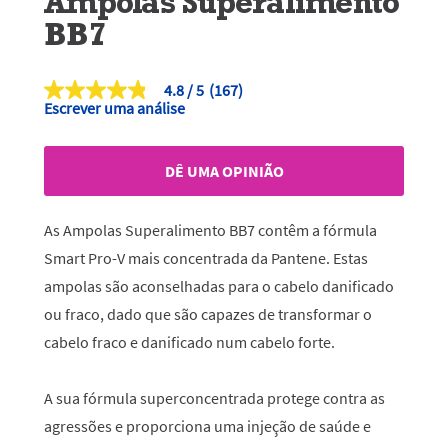
Ampolas Superalimento
BB7
4.8
(167)
4.8
Escrever uma análise
de
5
estrelas,
valor
DÊ UMA OPINIÃO
médio
de
classificação.
Read
As Ampolas Superalimento BB7 contêm a fórmula
167
Reviews.
Smart Pro-V mais concentrada da Pantene. Estas
Link
ampolas são aconselhadas para o cabelo danificado
para
a
ou fraco, dado que são capazes de transformar o
mesma
página.
cabelo fraco e danificado num cabelo forte.
A sua fórmula superconcentrada protege contra as
agressões e proporciona uma injeção de saúde e