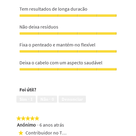
Tem resultados de longa duracão
Tem
resultados
Não deixa resíduos
de
longa
Não
duracão,
deixa
Fixa o penteado e mantém-no flexível
5
resíduos,
em
5
Fixa
5
em
o
Deixa o cabelo com um aspecto saudável
5
penteado
e
Deixa
mantém-
o
no
cabelo
Foi útil?
flexível,
com
5
um
Sim ·
1
Não ·
0
Denunciar
em
aspecto
5
saudável,
5
★★★★★
★★★★★
em
Anónimo
·
6 anos atrás
5
5
em
Contribuidor no Top 100
★
5