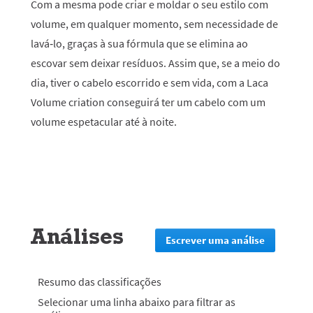
Com a mesma pode criar e moldar o seu estilo com
volume, em qualquer momento, sem necessidade de
lavá‑lo, graças à sua fórmula que se elimina ao
escovar sem deixar resíduos. Assim que, se a meio do
dia, tiver o cabelo escorrido e sem vida, com a Laca
Volume criation conseguirá ter um cabelo com um
volume espetacular até à noite.
Análises
Escrever uma análise
.
Esta
ação
irá
Resumo das classificações
redirecion
Selecionar uma linha abaixo para filtrar as
lo