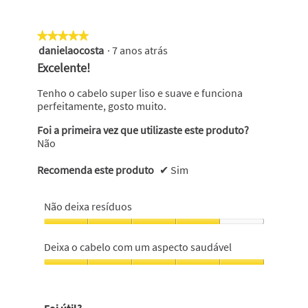
saudável,
5
★★★★★
★★★★★
em
danielaocosta
·
7 anos atrás
5
5
em
Excelente!
5
estrelas.
Tenho o cabelo super liso e suave e funciona
perfeitamente, gosto muito.
Foi a primeira vez que utilizaste este produto?
Não
Recomenda este produto
✔
Sim
Não deixa resíduos
Não
deixa
Deixa o cabelo com um aspecto saudável
resíduos,
4
Deixa
em
o
5
cabelo
Foi útil?