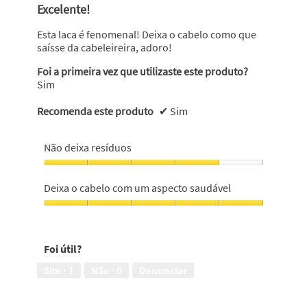
Excelente!
estrelas.
Esta laca é fenomenal! Deixa o cabelo como que
saísse da cabeleireira, adoro!
Foi a primeira vez que utilizaste este produto?
Sim
Recomenda este produto
✔
Sim
Não deixa resíduos
Não
deixa
Deixa o cabelo com um aspecto saudável
resíduos,
4
Deixa
em
o
5
cabelo
Foi útil?
com
um
Sim ·
1
Não ·
0
Denunciar
aspecto
saudável,
5