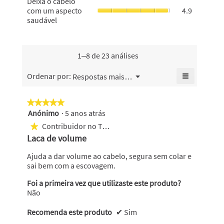
Deixa o cabelo
geral
mantém-
geral
o
com um aspecto
4.9
é
no
é
cabelo
saudável
5
flexível,
4.5
com
de
o
de
um
5.
valor
5.
aspecto
de
saudável,
1–8 de 23 análises
classifica
o
geral
valor
≡
Menu
Ordenar por:
Respostas mais recentes
é
▼
de
Se
5
classifica
clicar
de
no
geral
★★★★★
★★★★★
5.
seguinte
é
Anónimo
·
5 anos atrás
5
botão
4.9
atualiza
em
Contribuidor no Top 50
★
o
de
5
conteúdo
Laca de volume
5.
abaixo
estrelas.
Ajuda a dar volume ao cabelo, segura sem colar e
sai bem com a escovagem.
Foi a primeira vez que utilizaste este produto?
Não
Recomenda este produto
✔
Sim