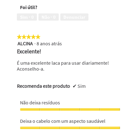
5
cabelo
Foi útil?
com
um
Sim ·
0
Não ·
0
Denunciar
aspecto
saudável,
5
★★★★★
★★★★★
em
ALCINA
·
8 anos atrás
5
5
em
Excelente!
5
estrelas.
É uma excelente laca para usar diariamente!
Aconselho-a.
Recomenda este produto
✔
Sim
Não deixa resíduos
Não
deixa
Deixa o cabelo com um aspecto saudável
resíduos,
5
Deixa
em
o