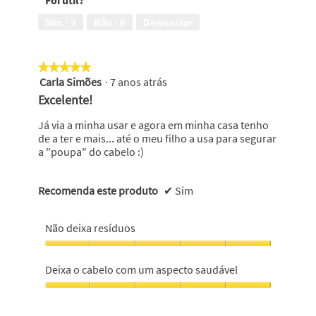
com
um
Sim ·
2
Não ·
0
Denunciar
aspecto
saudável,
5
★★★★★
★★★★★
em
Carla Simões
·
7 anos atrás
5
5
em
Excelente!
5
estrelas.
Já via a minha usar e agora em minha casa tenho
de a ter e mais... até o meu filho a usa para segurar
a "poupa" do cabelo :)
Recomenda este produto
✔
Sim
Não deixa resíduos
Não
deixa
Deixa o cabelo com um aspecto saudável
resíduos,
5
Deixa
em
o