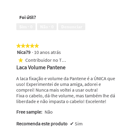
5
Deixa
em
o
5
cabelo
Foi útil?
com
um
Sim ·
0
Não ·
0
Denunciar
aspecto
saudável,
5
★★★★★
★★★★★
em
Nica79
·
10 anos atrás
5
5
em
Contribuidor no Top 1000
★
5
Laca Volume Pantene
estrelas.
A laca fixação e volume da Pantene é a ÚNICA que
uso! Experimentei de uma amiga, adorei e
comprei! Nunca mais voltei a usar outra!
Fixa o cabelo, dá-lhe volume, mas também lhe dá
liberdade e não impasta o cabelo! Excelente!
Free sample:
Não
Recomenda este produto
✔
Sim