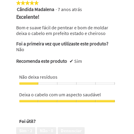
★★★★★
★★★★★
em
Cândida Madalena
·
7 anos atrás
5
5
em
Excelente!
5
estrelas.
Bom e suave fácil de pentear e bom de moldar
deixa o cabelo em prefeito estado e cheiroso
Foi a primeira vez que utilizaste este produto?
Não
Recomenda este produto
✔
Sim
Não deixa resíduos
Não
deixa
Deixa o cabelo com um aspecto saudável
resíduos,
1
Deixa
em
o
5
cabelo
Foi útil?
com
um
Sim ·
2
Não ·
0
Denunciar
aspecto