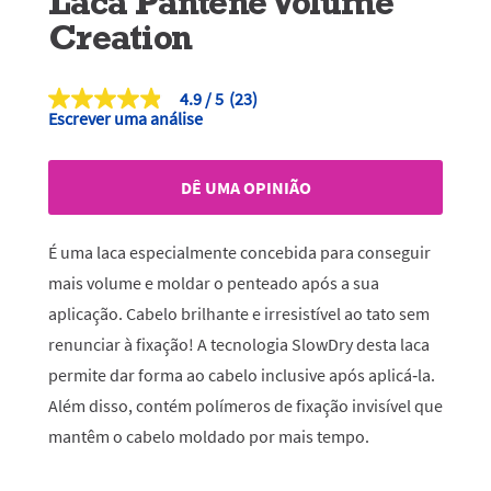
Laca Pantene Volume
Creation
4.9
(23)
4.9
Escrever uma análise
de
5
estrelas,
valor
DÊ UMA OPINIÃO
médio
de
classificação.
Read
É uma laca especialmente concebida para conseguir
23
Reviews.
mais volume e moldar o penteado após a sua
Link
aplicação. Cabelo brilhante e irresistível ao
tato sem
para
a
renunciar à fixação! A tecnologia SlowDry desta laca
mesma
página.
permite dar forma ao cabelo inclusive após aplicá‑la.
Além disso, contém polímeros de fixação invisível que
mantêm o cabelo moldado por mais tempo.