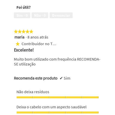
5
cabelo
Foi útil?
com
um
Sim ·
0
Não ·
0
Denunciar
aspecto
saudável,
5
★★★★★
★★★★★
em
maria
·
8 anos atrás
5
5
em
Contribuidor no Top 500
★
5
Excelente!
estrelas.
Muito bom utilizado com frequência RECOMENDA-
SE utilização
Recomenda este produto
✔
Sim
Não deixa resíduos
Não
deixa
Deixa o cabelo com um aspecto saudável
resíduos,