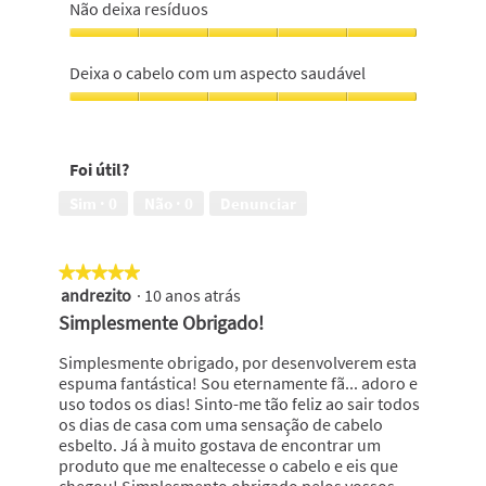
Não deixa resíduos
Não
deixa
Deixa o cabelo com um aspecto saudável
resíduos,
5
Deixa
em
o
5
cabelo
Foi útil?
com
um
Sim ·
0
Não ·
0
Denunciar
aspecto
saudável,
5
★★★★★
★★★★★
em
andrezito
·
10 anos atrás
5
5
em
Simplesmente Obrigado!
5
estrelas.
Simplesmente obrigado, por desenvolverem esta
espuma fantástica! Sou eternamente fã... adoro e
uso todos os dias! Sinto-me tão feliz ao sair todos
os dias de casa com uma sensação de cabelo
esbelto. Já à muito gostava de encontrar um
produto que me enaltecesse o cabelo e eis que
chegou! Simplesmento obrigado pelos vossos