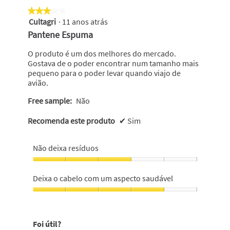
5
★★★★★
★★★★★
em
Cultagri
·
11 anos atrás
5
3
em
Pantene Espuma
5
estrelas.
O produto é um dos melhores do mercado.
Gostava de o poder encontrar num tamanho mais
pequeno para o poder levar quando viajo de
avião.
Free sample:
Não
Recomenda este produto
✔
Sim
Não deixa resíduos
Não
deixa
Deixa o cabelo com um aspecto saudável
resíduos,
3
Deixa
em
o
5
cabelo
Foi útil?
com