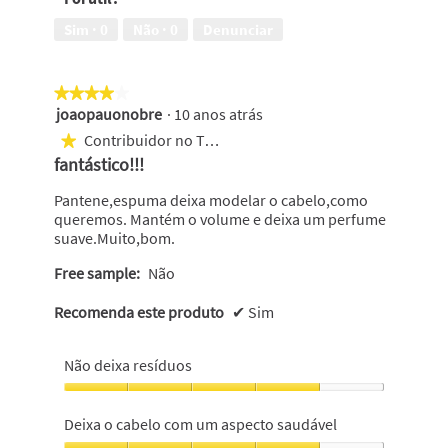
com
um
Sim ·
0
Não ·
0
Denunciar
aspecto
saudável,
5
★★★★★
★★★★★
em
joaopauonobre
·
10 anos atrás
5
4
em
Contribuidor no Top 500
★
5
fantástico!!!
estrelas.
Pantene,espuma deixa modelar o cabelo,como
queremos. Mantém o volume e deixa um perfume
suave.Muito,bom.
Free sample:
Não
Recomenda este produto
✔
Sim
Não deixa resíduos
Não
deixa
Deixa o cabelo com um aspecto saudável
resíduos,