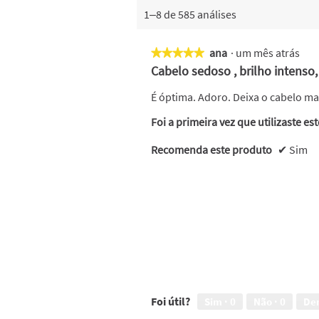
1–8 de 585 análises
ana
·
um mês atrás
★★★★★
★★★★★
5
Cabelo sedoso , brilho intenso
em
5
É óptima. Adoro. Deixa o cabelo m
estrelas.
Foi a primeira vez que utilizaste es
Recomenda este produto
✔
Sim
Foi útil?
Sim ·
0
Não ·
0
De