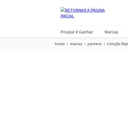
Poupar é Ganhar
Marcas
home
marcas
pantene
Coleção Rep