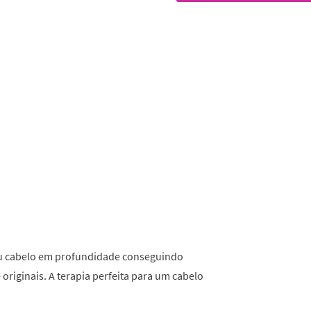
classificação.
Read
585
Reviews.
Link
para
a
mesma
página.
eu cabelo em profundidade conseguindo
 originais. A terapia perfeita para um cabelo