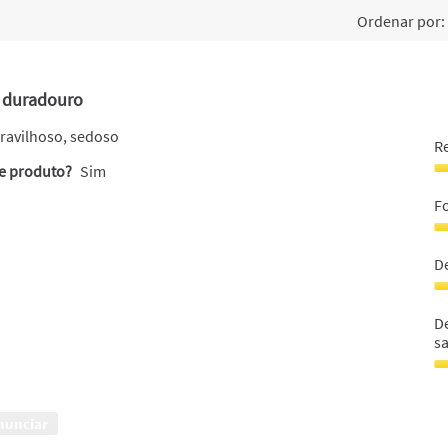
Ordenar por:
, duradouro
aravilhoso, sedoso
R
te produto?
Sim
R
a
Fo
p
a
F
5
e
D
e
r
5
o
D
c
o
D
5
c
s
e
s
5
5
D
e
o
5
c
nunciar
c