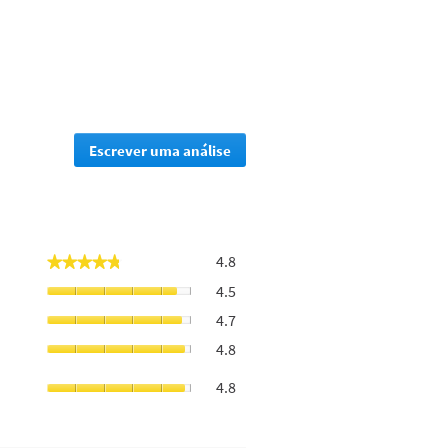
Escrever uma análise
.
Esta
ação
irá
redirecioná-
lo
Geral,
4.8
★★★★★
★★★★★
para
o
a
Repara
4.5
valor
página
as
de
Fortalece
4.7
de
pontas
classificação
e
início
abertas,
Deixa
geral
4.8
repara
de
o
o
é
o
Deixa
sessão
valor
cabelo
4.8
4.8
cabelo,
o
de
suave,
de
o
cabelo
classificação
o
5.
valor
com
geral
valor
de
um