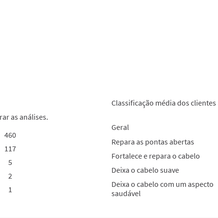
Classificação média dos clientes
rar as análises.
Geral
460
460 análises com 5 estrelas.
Selecionar para filtrar análises com 5 estrelas.
Repara as pontas abertas
117
117 análises com 4 estrelas.
Selecionar para filtrar análises com 4 estrelas.
Fortalece e repara o cabelo
5
5 análises com 3 estrelas.
Selecionar para filtrar análises com 3 estrelas.
Deixa o cabelo suave
2
2 análises com 2 estrelas.
Selecionar para filtrar análises com 2 estrelas.
Deixa o cabelo com um aspecto
1
1 análise com 1 estrela.
Selecionar para filtrar análises com 1 estrela.
saudável