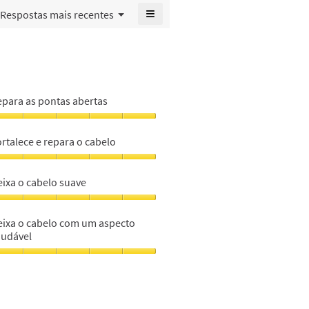
é
de
≡
classificação
aspecto
Menu
Respostas mais recentes
4.5
classificação
▼
geral
saudável,
Se
de
geral
é
clicar
o
5.
é
no
4.7
valor
seguinte
4.8
de
de
botão
de
atualiza
5.
classificação
5.
o
geral
conteúdo
epara as pontas abertas
é
abaixo
4.8
epara
de
s
rtalece e repara o cabelo
5.
ontas
bertas,
ortalece
eixa o cabelo suave
m
epara
eixa
abelo,
eixa o cabelo com um aspecto
abelo
audável
m
uave,
eixa
m
abelo
om