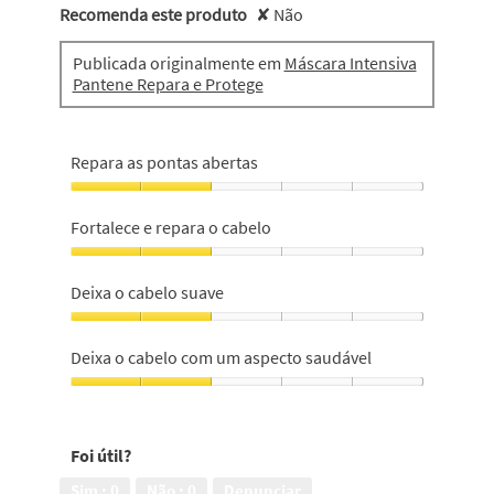
Recomenda este produto
✘
Não
Publicada originalmente em
Máscara Intensiva
Pantene Repara e Protege
Repara as pontas abertas
Repara
as
Fortalece e repara o cabelo
pontas
abertas,
Fortalece
2
e
Deixa o cabelo suave
em
repara
5
o
Deixa
cabelo,
o
Deixa o cabelo com um aspecto saudável
2
cabelo
em
suave,
Deixa
5
2
o
em
cabelo
Foi útil?
5
com
um
Sim ·
0
Não ·
0
Denunciar