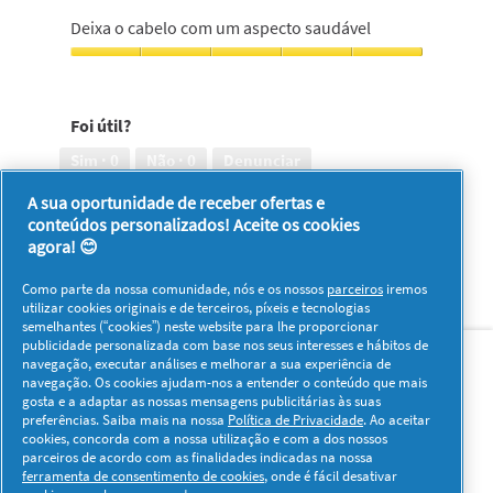
Deixa
cabelo,
o
Deixa o cabelo com um aspecto saudável
5
cabelo
em
suave,
Deixa
5
5
o
em
cabelo
Foi útil?
5
com
um
Sim ·
0
Não ·
0
Denunciar
aspecto
saudável,
A sua oportunidade de receber ofertas e
5
conteúdos personalizados! Aceite os cookies
1–8 de 585 análises
Anterior
◄
Seguinte
►
em
agora! 😊
Reviews
Reviews
5
Como parte da nossa comunidade, nós e os nossos
parceiros
iremos
utilizar cookies originais e de terceiros, píxeis e tecnologias
semelhantes (“cookies”) neste website para lhe proporcionar
Sobre nós
Contacto
Visitar www.pg.com
publicidade personalizada com base nos seus interesses e hábitos de
navegação, executar análises e melhorar a sua experiência de
navegação. Os cookies ajudam-nos a entender o conteúdo que mais
Redes Sociais
gosta e a adaptar as nossas mensagens publicitárias às suas
preferências. Saiba mais na nossa
Política de Privacidade
. Ao aceitar
cookies, concorda com a nossa utilização e com a dos nossos
parceiros de acordo com as finalidades indicadas na nossa
ferramenta de consentimento de cookies
, onde é fácil desativar