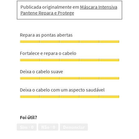
Publicada originalmente em
Máscara Intensiva
Pantene Repara e Protege
Repara as pontas abertas
Repara
as
Fortalece e repara o cabelo
pontas
abertas,
Fortalece
5
e
Deixa o cabelo suave
em
repara
5
o
Deixa
cabelo,
o
Deixa o cabelo com um aspecto saudável
5
cabelo
em
suave,
Deixa
5
5
o
em
cabelo
Foi útil?
5
com
um
Sim ·
0
Não ·
0
Denunciar
aspecto
saudável,