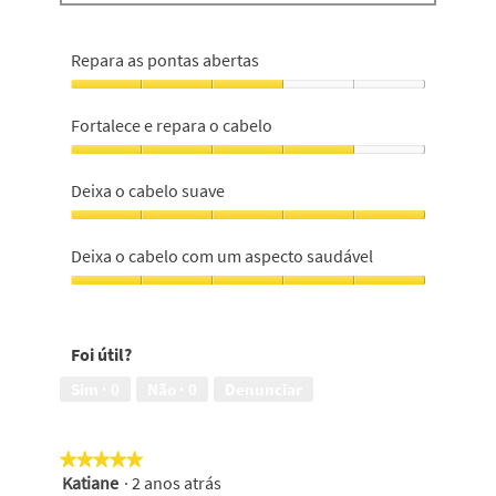
Repara as pontas abertas
Repara
as
Fortalece e repara o cabelo
pontas
abertas,
Fortalece
3
e
Deixa o cabelo suave
em
repara
5
o
Deixa
cabelo,
o
Deixa o cabelo com um aspecto saudável
4
cabelo
em
suave,
Deixa
5
5
o
em
cabelo
Foi útil?
5
com
um
Sim ·
0
Não ·
0
Denunciar
aspecto
saudável,
5
★★★★★
★★★★★
em
Katiane
·
2 anos atrás
5
5