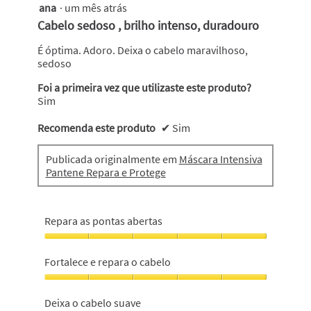
de
ana
·
um mês atrás
5
botão
5.
atualiza
em
Cabelo sedoso , brilho intenso, duradouro
o
5
conteúdo
abaixo
estrelas.
É óptima. Adoro. Deixa o cabelo maravilhoso,
sedoso
Foi a primeira vez que utilizaste este produto?
Sim
Recomenda este produto
✔
Sim
Publicada originalmente em
Máscara Intensiva
Pantene Repara e Protege
Repara as pontas abertas
Repara
as
Fortalece e repara o cabelo
pontas
abertas,
Fortalece
5
e
Deixa o cabelo suave