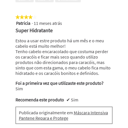
aspecto
saudável,
2
★★★★★
★★★★★
em
Patricia
·
11 meses atrás
5
4
em
Super Hidratante
5
estrelas.
Estou a usar estre produto há um mês e o meu
cabelo está muito melhor!
Tenho cabelo encaracolado que costuma perder
os caracóis e ficar mais seco quando utilizo
produtos não direcionados para caracóis, mas
sinto que com esta gama, o meu cabelo fica muito
hidratado e os caracóis bonitos e definidos.
Foi a primeira vez que utilizaste este produto?
Sim
Recomenda este produto
✔
Sim
Publicada originalmente em
Máscara Intensiva
Pantene Repara e Protege