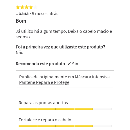
5
★★★★★
★★★★★
em
Joana
·
5 meses atrás
5
4
em
Bom
5
estrelas.
Já utilizo há algum tempo. Deixa o cabelo macio e
sedoso
Foi a primeira vez que utilizaste este produto?
Não
Recomenda este produto
✔
Sim
Publicada originalmente em
Máscara Intensiva
Pantene Repara e Protege
Repara as pontas abertas
Repara
as
Fortalece e repara o cabelo
pontas
abertas,
Fortalece