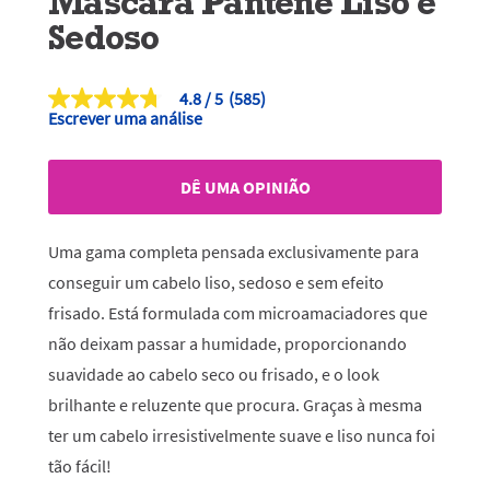
Máscara Pantene Liso e
Sedoso
4.8
(585)
4.8
Escrever uma análise
de
5
estrelas,
valor
DÊ UMA OPINIÃO
médio
de
classificação.
Read
Uma gama completa pensada exclusivamente para
585
Reviews.
conseguir um cabelo liso, sedoso e sem efeito
Link
frisado. Está formulada com microamaciadores que
para
a
não deixam passar a humidade, proporcionando
mesma
página.
suavidade ao cabelo seco ou frisado, e o look
brilhante e reluzente que procura. Graças à mesma
ter um cabelo irresistivelmente suave e liso nunca foi
tão fácil!