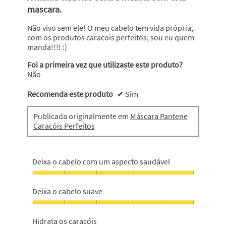
5
mascara.
estrelas.
Não vivo sem ele! O meu cabelo tem vida própria,
com os produtos caracois perfeitos, sou eu quem
manda!!!! :)
Foi a primeira vez que utilizaste este produto?
Não
Recomenda este produto
✔
Sim
Publicada originalmente em
Máscara Pantene
Caracóis Perfeitos
Deixa o cabelo com um aspecto saudável
Deixa
o
Deixa o cabelo suave
cabelo
com
Deixa
um
o
Hidrata os caracóis