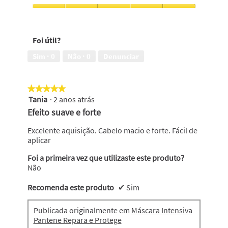
aspecto
cabelo
saudável,
suave,
Hidrata
5
5
os
em
em
caracóis,
5
Foi útil?
5
5
em
Sim ·
0
Não ·
0
Denunciar
5
★★★★★
★★★★★
Tania
·
2 anos atrás
5
em
Efeito suave e forte
5
estrelas.
Excelente aquisição. Cabelo macio e forte. Fácil de
aplicar
Foi a primeira vez que utilizaste este produto?
Não
Recomenda este produto
✔
Sim
Publicada originalmente em
Máscara Intensiva
Pantene Repara e Protege