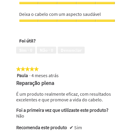
em
repara
5
o
Deixa
cabelo,
o
Deixa o cabelo com um aspecto saudável
5
cabelo
em
suave,
Deixa
5
5
o
em
cabelo
Foi útil?
5
com
um
Sim ·
0
Não ·
0
Denunciar
aspecto
saudável,
5
★★★★★
★★★★★
em
Paula
·
4 meses atrás
5
5
em
Reparação plena
5
estrelas.
É um produto realmente eficaz, com resultados
excelentes e que promove a vida do cabelo.
Foi a primeira vez que utilizaste este produto?
Não
Recomenda este produto
✔
Sim