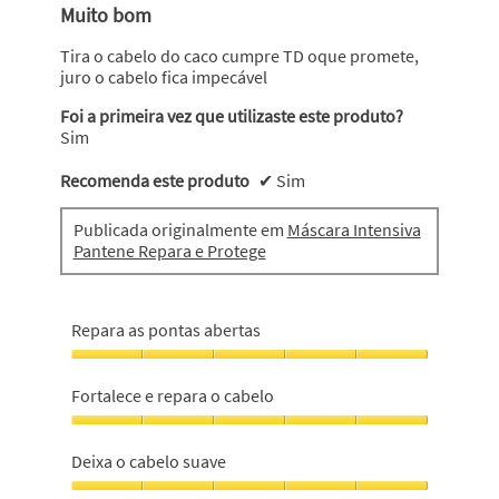
em
Muito bom
5
estrelas.
Tira o cabelo do caco cumpre TD oque promete,
juro o cabelo fica impecável
Foi a primeira vez que utilizaste este produto?
Sim
Recomenda este produto
✔
Sim
Publicada originalmente em
Máscara Intensiva
Pantene Repara e Protege
Repara as pontas abertas
Repara
as
Fortalece e repara o cabelo
pontas
abertas,
Fortalece
5
e
Deixa o cabelo suave
em
repara
5
o