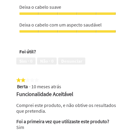
4
e
Deixa o cabelo suave
em
repara
5
o
Deixa
cabelo,
o
Deixa o cabelo com um aspecto saudável
4
cabelo
em
suave,
Deixa
5
5
o
em
cabelo
Foi útil?
5
com
um
Sim ·
0
Não ·
0
Denunciar
aspecto
saudável,
5
★★★★★
★★★★★
em
Berta
·
10 meses atrás
5
2
em
Funcionalidade Aceitável
5
estrelas.
Comprei este produto, e não obtive os resultados
que pretendia.
Foi a primeira vez que utilizaste este produto?
Sim