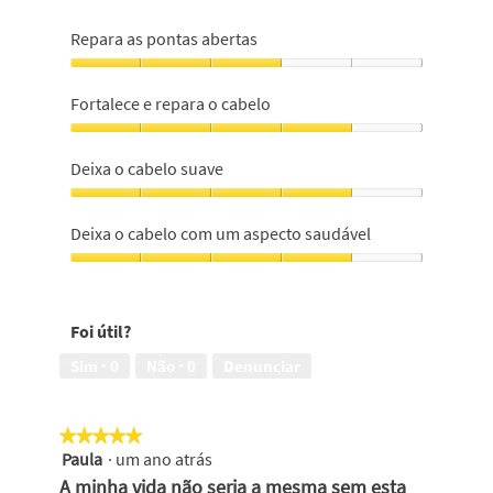
Repara as pontas abertas
Repara
as
Fortalece e repara o cabelo
pontas
abertas,
Fortalece
3
e
Deixa o cabelo suave
em
repara
5
o
Deixa
cabelo,
o
Deixa o cabelo com um aspecto saudável
4
cabelo
em
suave,
Deixa
5
4
o
em
cabelo
Foi útil?
5
com
um
Sim ·
0
Não ·
0
Denunciar
aspecto
saudável,
4
★★★★★
★★★★★
em
Paula
·
um ano atrás
5
5
em
A minha vida não seria a mesma sem esta