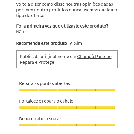
Volto a dizer como disse noutras opiniões dadas
por mim noutro produtos nunca tivemos qualquer
tipo de ofertas.
Foi a primeira vez que utilizaste este produto?
Não
Recomenda este produto
✔
Sim
Publicada originalmente em
Champô Pantene
Repara e Protege
Repara as pontas abertas
Repara
as
Fortalece e repara o cabelo
pontas
abertas,
Fortalece
5
e
Deixa o cabelo suave
em
repara
5
o
Deixa
cabelo,