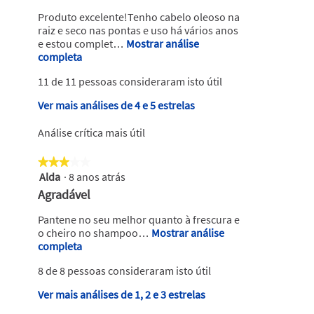
de
n
Produto excelente!Tenho cabelo oleoso na
5.
á
raiz e seco nas pontas e uso há vários anos
l
e estou complet…
Mostrar análise
completa
E
i
s
s
11 de 11 pessoas consideraram isto útil
t
e
a
Ver mais análises de 4 e 5 estrelas
d
a
c
e
Análise crítica mais útil
ç
M
ã
a
★★★★★
★★★★★
o
r
Alda
·
8 anos atrás
i
3
r
em
i
A
Agradável
á
5
n
n
a
estrelas.
Pantene no seu melhor quanto à frescura e
a
á
b
o cheiro no shampoo…
Mostrar análise
.
r
l
completa
E
i
E
s
i
r
8 de 8 pessoas consideraram isto útil
t
s
s
u
a
c
e
Ver mais análises de 1, 2 e 3 estrelas
m
a
a
r
d
c