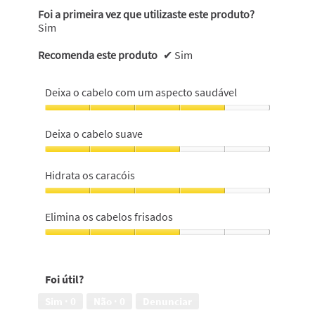
s
Foi a primeira vez que utilizaste este produto?
.
Sim
Recomenda este produto
✔
Sim
Deixa o cabelo com um aspecto saudável
Deixa
o
Deixa o cabelo suave
cabelo
com
Deixa
um
o
Hidrata os caracóis
aspecto
cabelo
saudável,
suave,
Hidrata
4
3
os
Elimina os cabelos frisados
em
em
caracóis,
5
5
4
Elimina
em
os
5
cabelos
Foi útil?
frisados,
3
Sim ·
0
Não ·
0
Denunciar
em