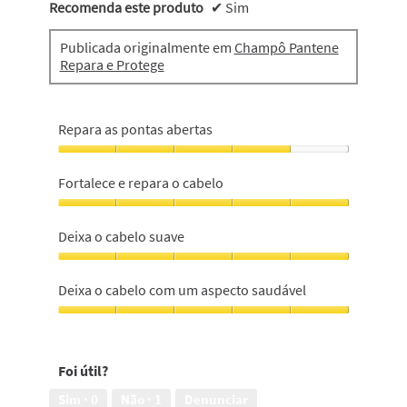
Recomenda este produto
✔
Sim
Publicada originalmente em
Champô Pantene
Repara e Protege
Repara as pontas abertas
Repara
as
Fortalece e repara o cabelo
pontas
abertas,
Fortalece
4
e
Deixa o cabelo suave
em
repara
5
o
Deixa
cabelo,
o
Deixa o cabelo com um aspecto saudável
5
cabelo
em
suave,
Deixa
5
5
o
em
cabelo
Foi útil?
5
com
um
Sim ·
0
Não ·
1
Denunciar