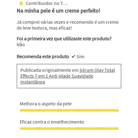
em
Contribuidor no Top 250
★
5
Na minha pele é um creme perfeito!
estrelas.
Já comprei várias vezes e recomendo é um creme
de leve textura, mas eficaz!
Foi a primeira vez que utilizaste este produto?
Não
Recomenda este produto
✔
Sim
Publicada originalmente em
Sérum Olay Total
Effects 7 em 1 Anti-Idade Suavidade
Instantânea
Melhora o aspeto da pele
Melhora
o
Eficaz contra o envelhecimento
aspeto
da
Eficaz
pele,