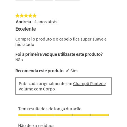
aspecto
saudável,
5
★★★★★
★★★★★
em
Andreia
·
4 anos atrás
5
5
em
Excelente
5
estrelas.
Comprei o produto e o cabelo fica super suave e
hidratado
Foi a primeira vez que utilizaste este produto?
Não
Recomenda este produto
✔
Sim
Publicada originalmente em
Champô Pantene
Volume com Corpo
Tem resultados de longa duracão
Tem
resultados
Não deixa resíduos