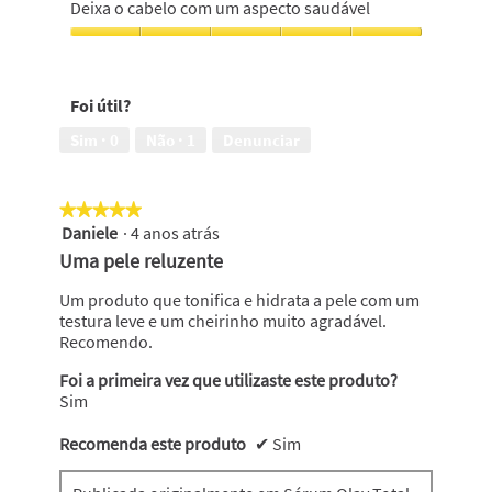
o
Deixa o cabelo com um aspecto saudável
5
cabelo
em
suave,
Deixa
5
5
o
em
cabelo
Foi útil?
5
com
um
Sim ·
0
Não ·
1
Denunciar
aspecto
saudável,
5
★★★★★
★★★★★
em
Daniele
·
4 anos atrás
5
5
em
Uma pele reluzente
5
estrelas.
Um produto que tonifica e hidrata a pele com um
testura leve e um cheirinho muito agradável.
Recomendo.
Foi a primeira vez que utilizaste este produto?
Sim
Recomenda este produto
✔
Sim