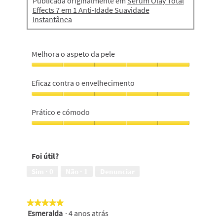
Publicada originalmente em
Sérum Olay Total
Effects 7 em 1 Anti-Idade Suavidade
Instantânea
Melhora o aspeto da pele
Melhora
o
Eficaz contra o envelhecimento
aspeto
da
Eficaz
pele,
contra
Prático e cómodo
5
o
em
envelhecimento,
Prático
5
5
e
em
cómodo,
Foi útil?
5
5
em
Sim ·
0
Não ·
1
Denunciar
5
★★★★★
★★★★★
Esmeralda
·
4 anos atrás
5