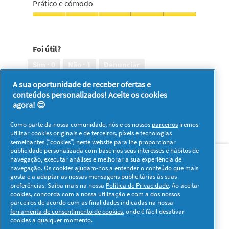
contra
Prático e cómodo
5
o
em
envelhecimento,
Prático
5
5
e
em
cómodo,
Foi útil?
5
5
em
Sim ·
0
Não ·
1
Denunciar
5
A sua oportunidade de receber ofertas e
conteúdos personalizados! Aceite os cookies
1–8 de 217 análises
Anterior
◄
Seguinte
►
agora! 😊
Reviews
Reviews
Como parte da nossa comunidade, nós e os nossos
parceiros
iremos
utilizar cookies originais e de terceiros, píxeis e tecnologias
semelhantes (“cookies”) neste website para lhe proporcionar
Sobre nós
Contacto
Visitar www.pg.com
publicidade personalizada com base nos seus interesses e hábitos de
navegação, executar análises e melhorar a sua experiência de
navegação. Os cookies ajudam-nos a entender o conteúdo que mais
Redes Sociais
gosta e a adaptar as nossas mensagens publicitárias às suas
preferências. Saiba mais na nossa
Política de Privacidade
. Ao aceitar
cookies, concorda com a nossa utilização e com a dos nossos
parceiros de acordo com as finalidades indicadas na nossa
ferramenta de consentimento de cookies
, onde é fácil desativar
cookies a qualquer momento.