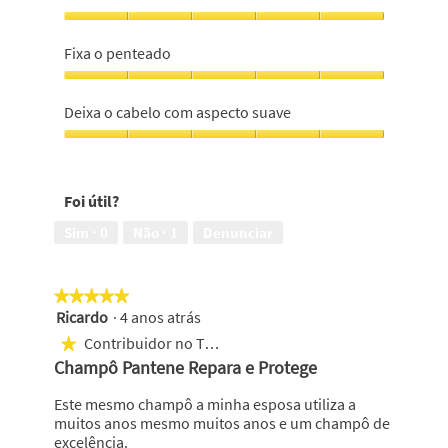
de
longa
Não
duracão,
deixa
Fixa o penteado
5
resíduos,
em
5
Fixa
5
em
o
Deixa o cabelo com aspecto suave
5
penteado,
5
Deixa
em
o
5
cabelo
Foi útil?
com
aspecto
Sim ·
0
Não ·
1
Denunciar
suave,
5
em
★★★★★
★★★★★
5
Ricardo
·
4 anos atrás
5
em
Contribuidor no Top 1000
★
5
Champô Pantene Repara e Protege
estrelas.
Este mesmo champô a minha esposa utiliza a
muitos anos mesmo muitos anos e um champô de
excelência.