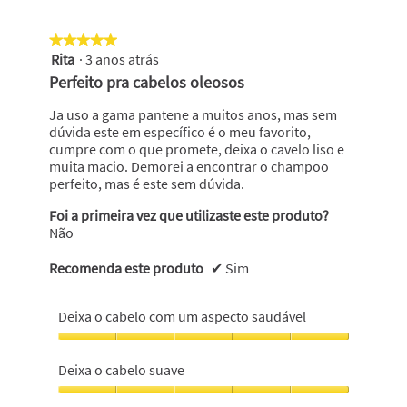
5
★★★★★
★★★★★
Rita
·
3 anos atrás
5
em
Perfeito pra cabelos oleosos
5
estrelas.
Ja uso a gama pantene a muitos anos, mas sem
dúvida este em específico é o meu favorito,
cumpre com o que promete, deixa o cavelo liso e
muita macio. Demorei a encontrar o champoo
perfeito, mas é este sem dúvida.
Foi a primeira vez que utilizaste este produto?
Não
Recomenda este produto
✔
Sim
Deixa o cabelo com um aspecto saudável
Deixa
o
Deixa o cabelo suave
cabelo
com
Deixa