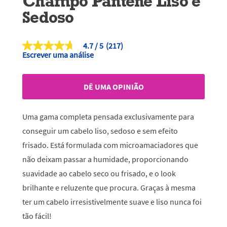
Champô Pantene Liso e
Sedoso
4.7
(217)
4.7
Escrever uma análise
de
5
estrelas,
valor
DÊ UMA OPINIÃO
médio
de
classificação.
Read
Uma gama completa pensada exclusivamente para
217
Reviews.
conseguir um cabelo liso, sedoso e sem efeito
Link
frisado. Está formulada com microamaciadores que
para
a
não deixam passar a humidade, proporcionando
mesma
página.
suavidade ao cabelo seco ou frisado, e o look
brilhante e reluzente que procura. Graças à mesma
ter um cabelo irresistivelmente suave e liso nunca foi
tão fácil!