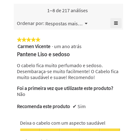
c
ç
i
e
a
1–8 de 217 análises
ã
t
A
i
o
a
l
x
≡
Menu
i
Ordenar por:
Respostas mais recentes
▼
a
h
d
r
Se
d
clicar
á
á
a
no
e
★★★★★
★★★★★
a
seguinte
8
.
d
Carmen Vicente
·
um ano atrás
5
b
botão
a
E
i
atualiza
em
r
Pantene Liso e sedoso
o
á
n
s
5
i
conteúdo
l
abaixo
estrelas.
r
O cabelo fica muito perfumado e sedoso.
o
c
o
u
Desembaraça-se muito facilmente! O Cabelo fica
s
r
g
m
muito saudável e suave! Recomendo!
a
i
o
a
m
t
Foi a primeira vez que utilizaste este produto?
c
t
o
Não
a
r
a
d
i
á
h
a
x
Recomenda este produto
✔
Sim
s
l
á
a
.
.
d
8
Deixa o cabelo com um aspecto saudável
e
5
a
d
d
n
Deixa
i
o