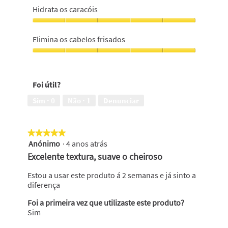
um
o
Hidrata os caracóis
aspecto
cabelo
saudável,
suave,
Hidrata
5
5
os
Elimina os cabelos frisados
em
em
caracóis,
5
5
5
Elimina
em
os
5
cabelos
Foi útil?
frisados,
5
Sim ·
0
Não ·
1
Denunciar
em
5
★★★★★
★★★★★
Anónimo
·
4 anos atrás
5
em
Excelente textura, suave o cheiroso
5
estrelas.
Estou a usar este produto á 2 semanas e já sinto a
diferença
Foi a primeira vez que utilizaste este produto?
Sim