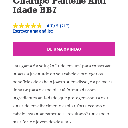
Champô Pantene Anti
Idade BB7
4.7
(217)
4.7
Escrever uma análise
de
5
estrelas,
valor
DÊ UMA OPINIÃO
médio
de
classificação.
Read
Esta gama é a solução “tudo em um” para conservar
217
Reviews.
intacta a juventude do seu cabelo e proteger os 7
Link
benefícios do cabelo jovem. Além disso, é a primeira
para
a
linha BB para o cabelo! Está formulada com
mesma
página.
ingredientes anti‑idade, que protegem contra os 7
sinais do envelhecimento capilar, fortalecendo o
cabelo instantaneamente. O resultado? Um cabelo
mais forte e jovem desde a raiz.