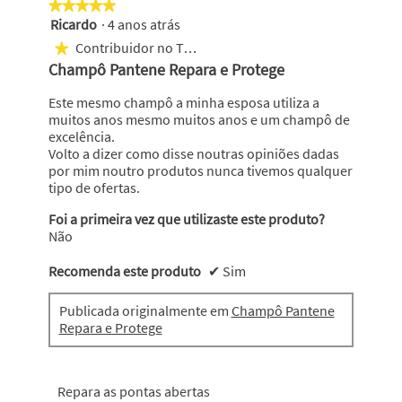
★★★★★
★★★★★
5
Ricardo
·
4 anos atrás
5
em
Contribuidor no Top 1000
★
5
Champô Pantene Repara e Protege
estrelas.
Este mesmo champô a minha esposa utiliza a
muitos anos mesmo muitos anos e um champô de
excelência.
Volto a dizer como disse noutras opiniões dadas
por mim noutro produtos nunca tivemos qualquer
tipo de ofertas.
Foi a primeira vez que utilizaste este produto?
Não
Recomenda este produto
✔
Sim
Publicada originalmente em
Champô Pantene
Repara e Protege
Repara as pontas abertas