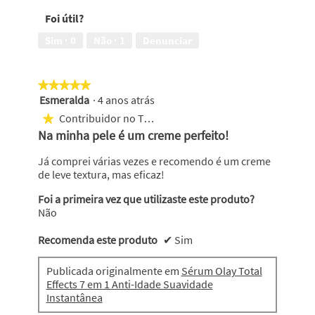
em
cómodo,
Foi útil?
5
5
em
Sim ·
0
Não ·
1
Denunciar
5
★★★★★
★★★★★
Esmeralda
·
4 anos atrás
5
em
Contribuidor no Top 250
★
5
Na minha pele é um creme perfeito!
estrelas.
Já comprei várias vezes e recomendo é um creme
de leve textura, mas eficaz!
Foi a primeira vez que utilizaste este produto?
Não
Recomenda este produto
✔
Sim
Publicada originalmente em
Sérum Olay Total
Effects 7 em 1 Anti-Idade Suavidade
Instantânea