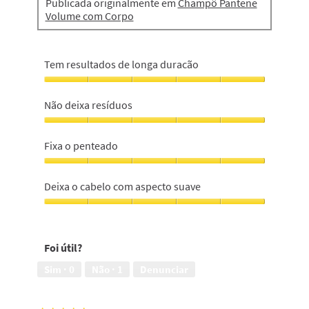
Publicada originalmente em
Champô Pantene
Volume com Corpo
Tem resultados de longa duracão
Tem
resultados
Não deixa resíduos
de
longa
Não
duracão,
deixa
Fixa o penteado
5
resíduos,
em
5
Fixa
5
em
o
Deixa o cabelo com aspecto suave
5
penteado,
5
Deixa
em
o
5
cabelo
Foi útil?
com
aspecto
Sim ·
0
Não ·
1
Denunciar
suave,
5
em