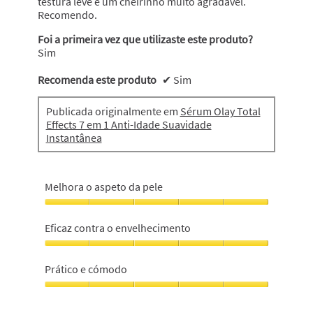
testura leve e um cheirinho muito agradável.
Recomendo.
Foi a primeira vez que utilizaste este produto?
Sim
Recomenda este produto
✔
Sim
Publicada originalmente em
Sérum Olay Total
Effects 7 em 1 Anti-Idade Suavidade
Instantânea
Melhora o aspeto da pele
Melhora
o
Eficaz contra o envelhecimento
aspeto
da
Eficaz
pele,
contra
Prático e cómodo
5
o
em
envelhecimento,
Prático
5
5
e