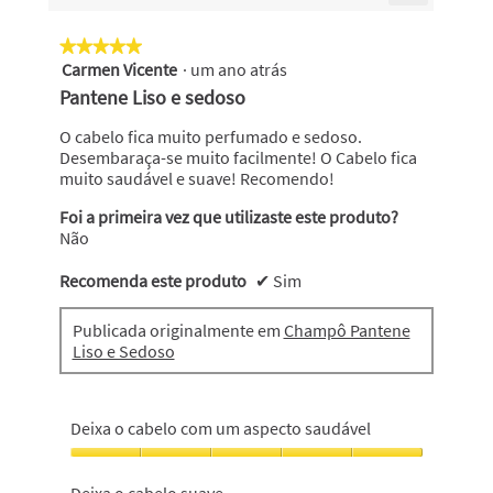
a
h
d
r
Se
d
clicar
á
á
a
no
e
★★★★★
★★★★★
a
seguinte
8
.
d
Carmen Vicente
·
um ano atrás
5
b
botão
a
E
i
atualiza
em
r
Pantene Liso e sedoso
o
á
n
s
5
i
conteúdo
l
abaixo
estrelas.
r
O cabelo fica muito perfumado e sedoso.
o
c
o
u
Desembaraça-se muito facilmente! O Cabelo fica
s
r
g
m
muito saudável e suave! Recomendo!
a
i
o
a
m
t
Foi a primeira vez que utilizaste este produto?
c
t
o
Não
a
r
a
d
i
á
h
a
x
Recomenda este produto
✔
Sim
s
l
á
a
.
.
d
8
Publicada originalmente em
Champô Pantene
e
5
a
Liso e Sedoso
d
d
n
i
e
o
á
l
5
Deixa o cabelo com um aspecto saudável
s
o
e
a
Deixa
g
s
t
o
o