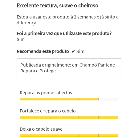
em
Excelente textura, suave o cheiroso
5
estrelas.
Estou a usar este produto á 2 semanas e já sinto a
diferença
Foi a primeira vez que utilizaste este produto?
Sim
Recomenda este produto
✔
Sim
Publicada originalmente em
Champô Pantene
Repara e Protege
Repara as pontas abertas
Repara
as
Fortalece e repara o cabelo
pontas
abertas,
Fortalece
4
e
Deixa o cabelo suave
em
repara