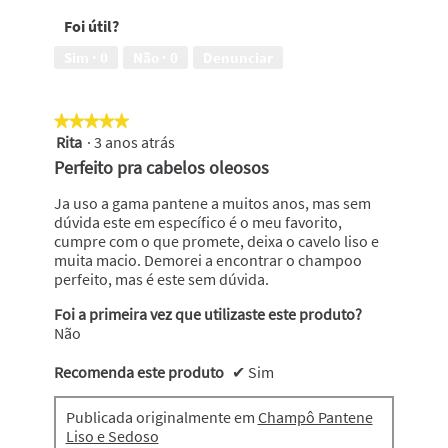
5
cabelos
Foi útil?
frisados,
3
Sim ·
0
Não ·
0
Denunciar
em
5
★★★★★
★★★★★
Rita
·
3 anos atrás
5
em
Perfeito pra cabelos oleosos
5
estrelas.
Ja uso a gama pantene a muitos anos, mas sem
dúvida este em específico é o meu favorito,
cumpre com o que promete, deixa o cavelo liso e
muita macio. Demorei a encontrar o champoo
perfeito, mas é este sem dúvida.
Foi a primeira vez que utilizaste este produto?
Não
Recomenda este produto
✔
Sim
Publicada originalmente em
Champô Pantene
Liso e Sedoso