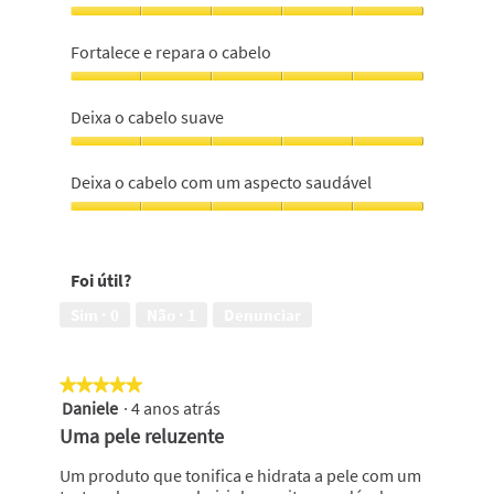
Repara
as
Fortalece e repara o cabelo
pontas
abertas,
Fortalece
5
e
Deixa o cabelo suave
em
repara
5
o
Deixa
cabelo,
o
Deixa o cabelo com um aspecto saudável
5
cabelo
em
suave,
Deixa
5
5
o
em
cabelo
Foi útil?
5
com
um
Sim ·
0
Não ·
1
Denunciar
aspecto
saudável,
5
★★★★★
★★★★★
em
Daniele
·
4 anos atrás
5
5
em
Uma pele reluzente
5
estrelas.
Um produto que tonifica e hidrata a pele com um