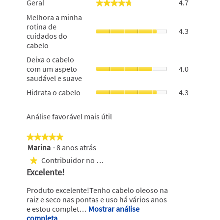
Geral
4.7
★★★★★
★★★★★
o
Melhora
Melhora a minha
valor
a
rotina de
de
4.3
minha
cuidados do
classifica
rotina
cabelo
geral
de
é
Deixa
Deixa o cabelo
cuidados
4.7
o
com um aspeto
4.0
do
de
cabelo
saudável e suave
cabelo,
5.
com
o
Hidrata
Hidrata o cabelo
4.3
um
valor
o
aspeto
de
cabelo,
saudável
Análise favorável mais útil
classifica
o
e
geral
valor
suave,
é
de
★★★★★
★★★★★
o
4.3
classifica
Marina
·
8 anos atrás
5
valor
de
geral
em
de
Contribuidor no Top 250
★
5.
é
5
classifica
A
Excelente!
4.3
estrelas.
geral
de
n
é
Produto excelente!Tenho cabelo oleoso na
5.
á
4
raiz e seco nas pontas e uso há vários anos
de
l
e estou complet…
Mostrar análise
5.
completa
E
i