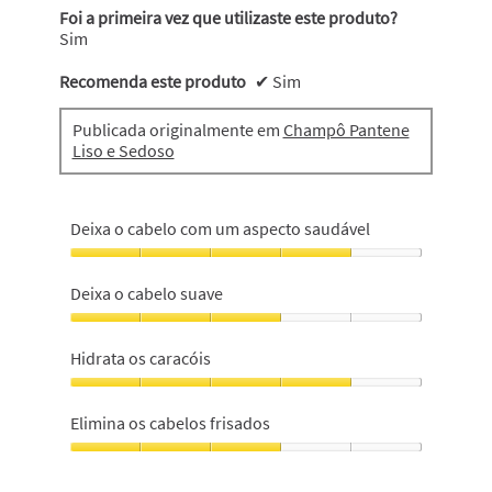
Foi a primeira vez que utilizaste este produto?
Sim
Recomenda este produto
✔
Sim
Publicada originalmente em
Champô Pantene
Liso e Sedoso
Deixa o cabelo com um aspecto saudável
Deixa
o
Deixa o cabelo suave
cabelo
com
Deixa
um
o
Hidrata os caracóis
aspecto
cabelo
saudável,
suave,
Hidrata
4
3
os
Elimina os cabelos frisados
em
em
caracóis,
5
5
4
Elimina
em
os