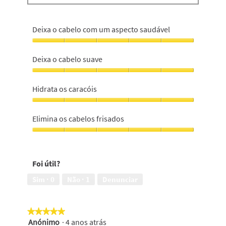
Deixa o cabelo com um aspecto saudável
Deixa
o
Deixa o cabelo suave
cabelo
com
Deixa
um
o
Hidrata os caracóis
aspecto
cabelo
saudável,
suave,
Hidrata
5
5
os
Elimina os cabelos frisados
em
em
caracóis,
5
5
5
Elimina
em
os
5
cabelos
Foi útil?
frisados,
5
Sim ·
0
Não ·
1
Denunciar
em
5
★★★★★
★★★★★
Anónimo
·
4 anos atrás
5