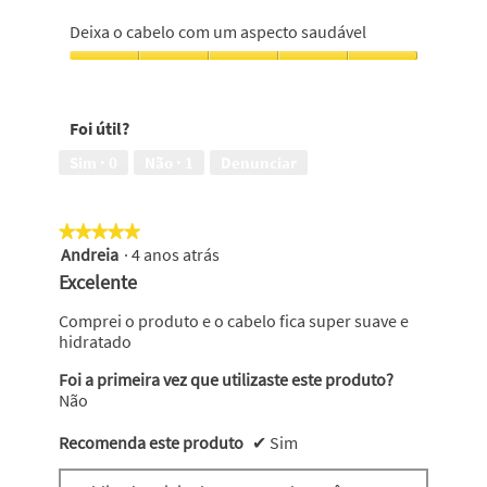
5
o
Deixa
cabelo,
o
Deixa o cabelo com um aspecto saudável
5
cabelo
em
suave,
Deixa
5
5
o
em
cabelo
Foi útil?
5
com
um
Sim ·
0
Não ·
1
Denunciar
aspecto
saudável,
5
★★★★★
★★★★★
em
Andreia
·
4 anos atrás
5
5
em
Excelente
5
estrelas.
Comprei o produto e o cabelo fica super suave e
hidratado
Foi a primeira vez que utilizaste este produto?
Não
Recomenda este produto
✔
Sim