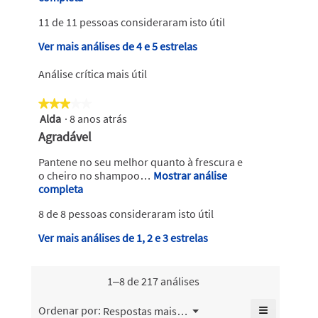
s
s
11 de 11 pessoas consideraram isto útil
t
e
a
Ver mais análises de 4 e 5 estrelas
d
a
c
e
Análise crítica mais útil
ç
M
ã
a
★★★★★
★★★★★
o
r
Alda
·
8 anos atrás
i
3
r
em
i
A
Agradável
á
5
n
n
a
estrelas.
Pantene no seu melhor quanto à frescura e
a
á
b
o cheiro no shampoo…
Mostrar análise
.
r
l
completa
E
i
E
s
i
r
8 de 8 pessoas consideraram isto útil
t
s
s
u
a
c
e
Ver mais análises de 1, 2 e 3 estrelas
m
a
a
r
d
c
c
ç
i
e
a
1–8 de 217 análises
ã
t
A
i
o
a
l
x
≡
Menu
i
Ordenar por:
Respostas mais recentes
▼