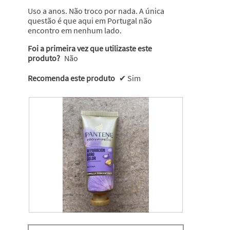
estrelas.
Uso a anos. Não troco por nada. A única
questão é que aqui em Portugal não
encontro em nenhum lado.
Foi a primeira vez que utilizaste este
produto?
Não
Recomenda este produto
✔
Sim
M
F
i
o