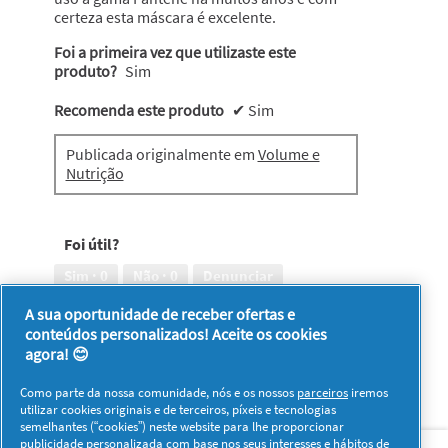
certeza esta máscara é excelente.
Foi a primeira vez que utilizaste este
produto?
Sim
Recomenda este produto
✔
Sim
Publicada originalmente em
Volume e
Nutrição
Foi útil?
Sim ·
0
Não ·
0
Denunciar
A sua oportunidade de receber ofertas e
conteúdos personalizados! Aceite os cookies
1–8 de 152 análises
Anterior
◄
Seguinte
►
agora! 😊
Reviews
Reviews
Como parte da nossa comunidade, nós e os nossos
parceiros
iremos
utilizar cookies originais e de terceiros, píxeis e tecnologias
semelhantes (“cookies”) neste website para lhe proporcionar
Sobre nós
Contacto
Visitar www.pg.com
publicidade personalizada com base nos seus interesses e hábitos de