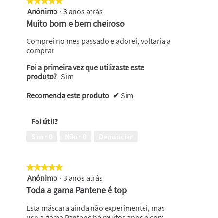
★★★★★
★★★★★
Anónimo
·
3 anos atrás
5
em
Muito bom e bem cheiroso
5
estrelas.
Comprei no mes passado e adorei, voltaria a
comprar
Foi a primeira vez que utilizaste este
produto?
Sim
Recomenda este produto
✔
Sim
Foi útil?
Sim ·
0
Não ·
0
Denunciar
★★★★★
★★★★★
Anónimo
·
3 anos atrás
5
em
Toda a gama Pantene é top
5
estrelas.
Esta máscara ainda não experimentei, mas
uso a gama Pantene há muitos anos e com