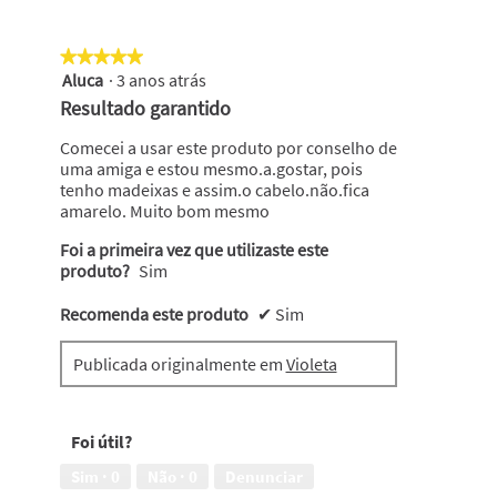
★★★★★
★★★★★
Aluca
·
3 anos atrás
5
em
Resultado garantido
5
estrelas.
Comecei a usar este produto por conselho de
uma amiga e estou mesmo.a.gostar, pois
tenho madeixas e assim.o cabelo.não.fica
amarelo. Muito bom mesmo
Foi a primeira vez que utilizaste este
produto?
Sim
Recomenda este produto
✔
Sim
Publicada originalmente em
Violeta
Foi útil?
Sim ·
0
Não ·
0
Denunciar