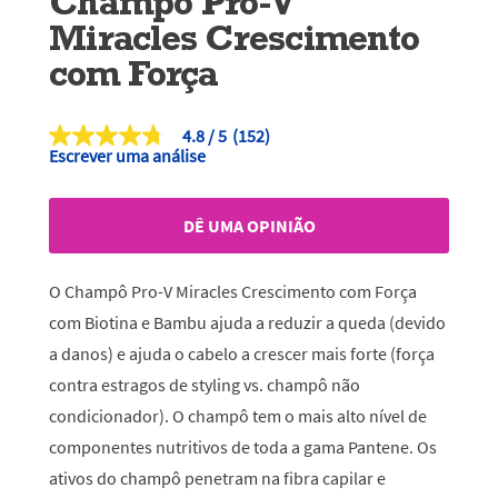
Champô Pro-V
Miracles Crescimento
com Força
4.8
(152)
4.8
Escrever uma análise
de
5
estrelas,
valor
DÊ UMA OPINIÃO
médio
de
classificação.
Read
O Champô Pro-V Miracles
Crescimento com Força
152
Reviews.
com Biotina e Bambu ajuda a reduzir a queda (devido
Link
a danos) e ajuda o cabelo a crescer mais forte (força
para
a
contra estragos de styling vs. champô não
mesma
página.
condicionador). O champô tem o mais alto nível de
componentes nutritivos de toda a gama Pantene. Os
ativos do champô penetram na fibra capilar e