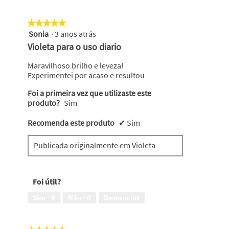
★★★★★
★★★★★
Sonia
·
3 anos atrás
5
em
Violeta para o uso diario
5
estrelas.
Maravilhoso brilho e leveza!
Experimentei por acaso e resultou
Foi a primeira vez que utilizaste este
produto?
Sim
Recomenda este produto
✔
Sim
Publicada originalmente em
Violeta
Foi útil?
Sim ·
0
Não ·
0
Denunciar