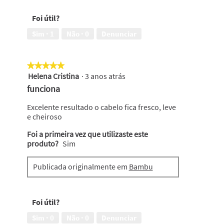
i
r
Foi útil?
u
m
Sim ·
1
Não ·
0
Denunciar
a
j
a
★★★★★
★★★★★
n
Helena Cristina
·
3 anos atrás
e
5
l
em
funciona
a
5
m
estrelas.
Excelente resultado o cabelo fica fresco, leve
o
e cheiroso
d
Foi a primeira vez que utilizaste este
a
produto?
l
Sim
.
Publicada originalmente em
Bambu
Foi útil?
Sim ·
0
Não ·
0
Denunciar