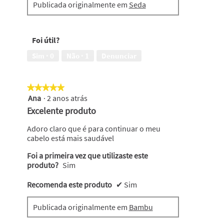
Publicada originalmente em
Seda
n
t
h
o
a
g
u
r
Foi útil?
l
a
t
f
Sim ·
0
Não ·
1
Denunciar
i
i
m
a
a
E
★★★★★
★★★★★
a
s
Ana
·
2 anos atrás
5
m
t
em
Excelente produto
p
a
5
o
a
estrelas.
Adoro claro que é para continuar o meu
l
c
cabelo está mais saudável
a
ç
😭
ã
Foi a primeira vez que utilizaste este
o
produto?
Sim
i
r
Recomenda este produto
✔
Sim
á
a
b
Publicada originalmente em
Bambu
r