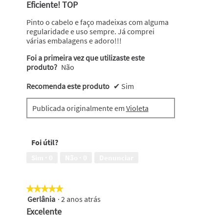
em
Eficiente! TOP
o
5
conteúdo
abaixo
estrelas.
Pinto o cabelo e faço madeixas com alguma
regularidade e uso sempre. Já comprei
várias embalagens e adoro!!!
Foi a primeira vez que utilizaste este
produto?
Não
Recomenda este produto
✔
Sim
Publicada originalmente em
Violeta
Foi útil?
Sim ·
0
Não ·
0
Denunciar
★★★★★
★★★★★
Gerlânia
·
2 anos atrás
5
em
Excelente
5