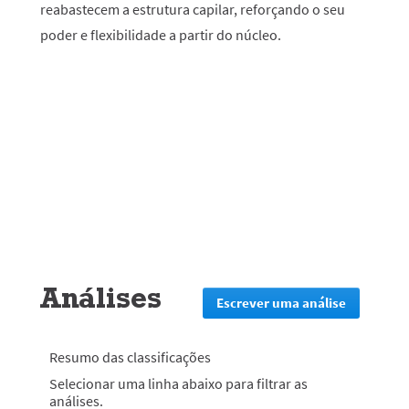
reabastecem a estrutura capilar, reforçando o seu
poder e flexibilidade a partir do núcleo.
Análises
Escrever uma análise
.
Esta
ação
irá
Resumo das classificações
redirecion
Selecionar uma linha abaixo para filtrar as
lo
análises.
para