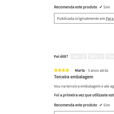
c
ç
Recomenda este produto
✔
Sim
ã
o
Publicada originalmente em
Para
i
r
á
a
b
r
i
r
Foi útil?
Sim ·
0
Não ·
0
De
u
m
a
Marta
·
3 anos atrás
★★★★★
★★★★★
j
4
Terceira embalagem
a
em
n
5
Vou na terceira embalagem e ate ag
e
estrelas.
l
Foi a primeira vez que utilizaste es
a
m
Recomenda este produto
✔
Sim
o
d