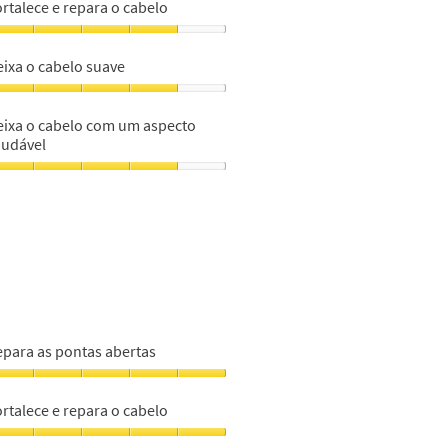
s
rtalece e repara o cabelo
ontas
bertas,
ortalece
eixa o cabelo suave
m
epara
eixa
abelo,
eixa o cabelo com um aspecto
abelo
audável
m
uave,
eixa
m
abelo
om
m
specto
audável,
m
epara as pontas abertas
epara
s
rtalece e repara o cabelo
ontas
bertas,
ortalece