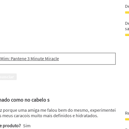
5
e
D
e
r
5
o
D
c
o
D
5
c
s
e
s
5
5
D
e
o
5
c
c
 Mim: Pantene 3 Minute Miracle
u
a
s
nunciar
5
e
5
lhado como no cabelo s
vez porque uma amiga me falou bem do mesmo, experimentei
R
 os meus caracois muito mais definidos e hidratados.
R
te produto?
Sim
a