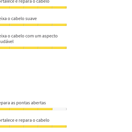
rtalece e repara o cabelo
ontas
bertas,
ortalece
eixa o cabelo suave
m
epara
eixa
abelo,
eixa o cabelo com um aspecto
abelo
audável
m
uave,
eixa
m
abelo
om
m
specto
audável,
m
epara as pontas abertas
epara
s
rtalece e repara o cabelo
ontas
bertas,
ortalece