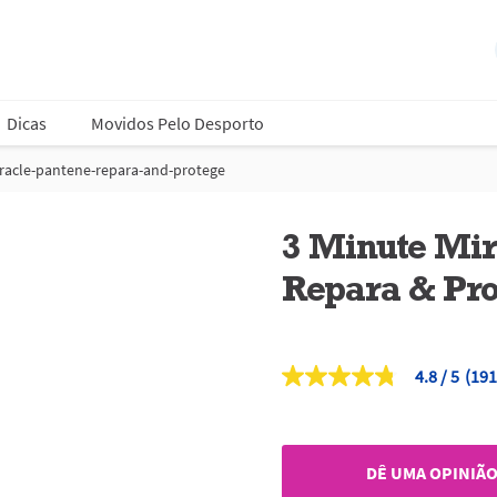
Dicas
Movidos Pelo Desporto
racle-pantene-repara-and-protege
3 Minute Mir
Repara & Pro
4.8
(191
4.8
de
5
estrelas,
valor
DÊ UMA OPINIÃ
médio
de