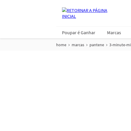
Poupar é Ganhar
Marcas
home
marcas
pantene
3-minute-mi