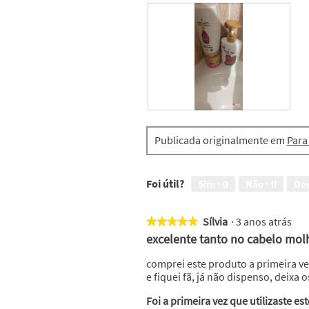
O
F
m
o
Publicada originalmente em
Para
e
t
u
o
p
g
r
r
Foi útil?
Sim ·
0
Não ·
0
De
e
a
f
f
e
i
Sílvia
·
3 anos atrás
★★★★★
★★★★★
r
a
5
excelente tanto no cabelo mo
i
E
em
d
s
5
comprei este produto a primeira 
o
t
estrelas.
e fiquei fã, já não dispenso, deixa
a
a
Foi a primeira vez que utilizaste es