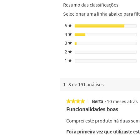
Resumo das classificações
Selecionar uma linha abaixo para filt
5
estrelas
★
4
estrelas
★
3
estrelas
★
2
estrelas
★
1
estrelas
★
1–8 de 191 análises
Berta
·
10 meses atrás
★★★★★
★★★★★
4
Funcionalidades boas
em
5
Comprei este produto há duas sema
estrelas.
Foi a primeira vez que utilizaste es