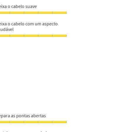
eixa o cabelo suave
m
epara
eixa
abelo,
eixa o cabelo com um aspecto
abelo
audável
m
uave,
eixa
m
abelo
om
m
specto
audável,
m
epara as pontas abertas
epara
s