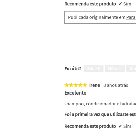
Recomenda este produto
✔
Sim
Publicada originalmente em
Para
Foi útil?
Sim ·
0
Não ·
0
De
Irene
·
3 anos atrás
★★★★★
★★★★★
5
Excelente
em
5
shampoo, condicionador e hidrata
estrelas.
Foi a primeira vez que utilizaste es
Recomenda este produto
✔
Sim