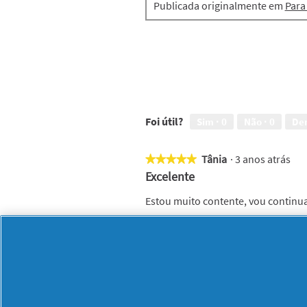
Publicada originalmente em
Para
a
l
.
Foi útil?
Sim ·
0
Não ·
0
De
Tânia
·
3 anos atrás
★★★★★
★★★★★
5
Excelente
em
5
Estou muito contente, vou continuar 
estrelas.
Foi a primeira vez que utilizaste es
Recomenda este produto
✔
Sim
Publicada originalmente em
Para