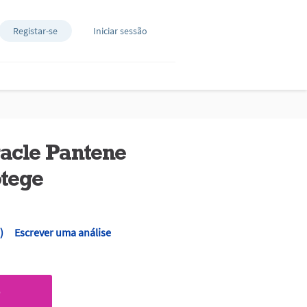
Registar-se
Iniciar sessão
acle Pantene
tege
)
Escrever uma análise
O