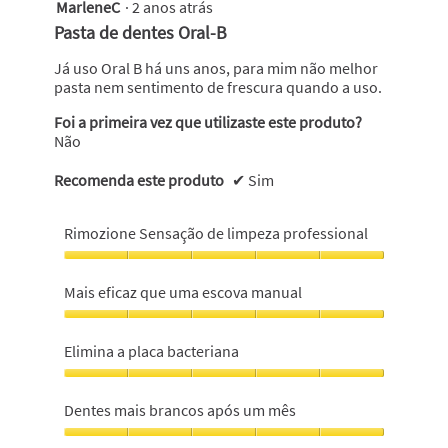
MarleneC
·
2 anos atrás
5
em
Pasta de dentes Oral-B
5
estrelas.
Já uso Oral B há uns anos, para mim não melhor
pasta nem sentimento de frescura quando a uso.
Foi a primeira vez que utilizaste este produto?
Não
Recomenda este produto
✔
Sim
Rimozione Sensação de limpeza professional
Rimozione
Sensação
Mais eficaz que uma escova manual
de
limpeza
Mais
professional,
eficaz
Elimina a placa bacteriana
5
que
em
uma
Elimina
5
escova
a
Dentes mais brancos após um mês
manual,
placa
5
bacteriana,
Dentes