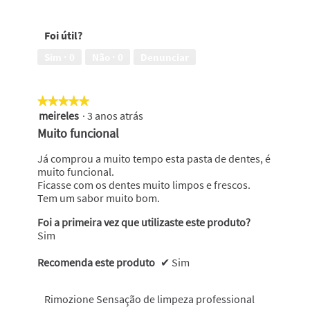
em
5
mais
5
em
brancos
Foi útil?
5
após
um
Sim ·
0
Não ·
0
Denunciar
mês,
5
em
★★★★★
★★★★★
5
meireles
·
3 anos atrás
5
em
Muito funcional
5
estrelas.
Já comprou a muito tempo esta pasta de dentes, é
muito funcional.
Ficasse com os dentes muito limpos e frescos.
Tem um sabor muito bom.
Foi a primeira vez que utilizaste este produto?
Sim
Recomenda este produto
✔
Sim
Rimozione Sensação de limpeza professional