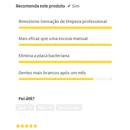
Recomenda este produto
✔
Sim
Rimozione Sensação de limpeza professional
Rimozione
Sensação
Mais eficaz que uma escova manual
de
limpeza
Mais
professional,
eficaz
Elimina a placa bacteriana
5
que
em
uma
Elimina
5
escova
a
Dentes mais brancos após um mês
manual,
placa
5
bacteriana,
Dentes
em
5
mais
5
em
brancos
Foi útil?
5
após
um
Sim ·
0
Não ·
0
Denunciar
mês,
4
em
★★★★★
★★★★★
5