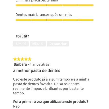
5
que
em
uma
Elimina
5
escova
a
Dentes mais brancos após um mês
manual,
placa
5
bacteriana,
Dentes
em
5
mais
5
em
brancos
Foi útil?
5
após
um
Sim ·
0
Não ·
0
Denunciar
mês,
5
em
★★★★★
★★★★★
5
Bárbara
·
4 anos atrás
5
em
a melhor pasta de dentes
5
estrelas.
Uso este produto já à algum tempo e é a minha
pasta de dentes favorita. Deixa os dentes
realmente limpos e brilhantes por bastante
tempo.
Foi a primeira vez que utilizaste este produto?
Não