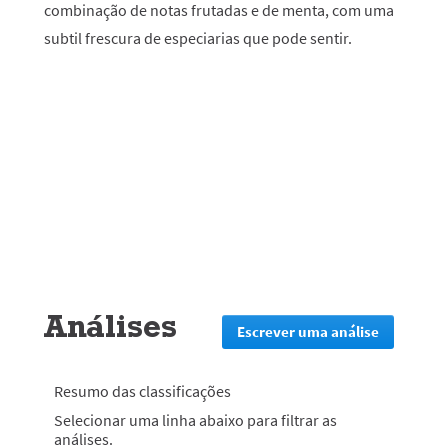
combinação de notas frutadas e de menta, com uma
subtil frescura de especiarias que pode sentir.
Análises
Escrever uma análise
.
Esta
ação
irá
Resumo das classificações
redirecion
Selecionar uma linha abaixo para filtrar as
lo
análises.
para