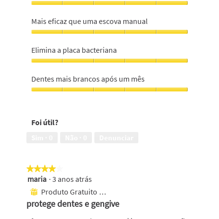
Rimozione
Sensação
Mais eficaz que uma escova manual
de
limpeza
Mais
professional,
eficaz
Elimina a placa bacteriana
5
que
em
uma
Elimina
5
escova
a
Dentes mais brancos após um mês
manual,
placa
5
bacteriana,
Dentes
em
5
mais
5
em
brancos
Foi útil?
5
após
um
Sim ·
0
Não ·
0
Denunciar
mês,
5
em
★★★★★
★★★★★
5
maria
·
3 anos atrás
4
em
Produto Gratuito Recebido
⊞
5
protege dentes e gengive
estrelas.