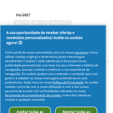
5
bacteriana,
Dentes
em
5
mais
5
em
brancos
Foi útil?
5
após
um
Sim ·
0
Não ·
0
Denunciar
mês,
5
A sua oportunidade de receber ofertas e
em
conteúdos personalizados! Aceite os cookies
1–8 de 1242 análises
Anterior
◄
Seguinte
►
5
agora! 😊
Reviews
Reviews
Como parte da nossa comunidade, nós e os nossos
parceiros
iremos
utilizar cookies originais e de terceiros, píxeis e tecnologias
semelhantes (“cookies”) neste website para lhe proporcionar
Sobre nós
Contacto
Visitar www.pg.com
publicidade personalizada com base nos seus interesses e hábitos de
navegação, executar análises e melhorar a sua experiência de
navegação. Os cookies ajudam-nos a entender o conteúdo que mais
Redes Sociais
gosta e a adaptar as nossas mensagens publicitárias às suas
preferências. Saiba mais na nossa
Política de Privacidade
. Ao aceitar
cookies, concorda com a nossa utilização e com a dos nossos
parceiros de acordo com as finalidades indicadas na nossa
ferramenta de consentimento de cookies
, onde é fácil desativar
cookies a qualquer momento.
Os meus dados
Privacidade
Sobre os Cookies
Aceitar todas as
Rejeitar todas as