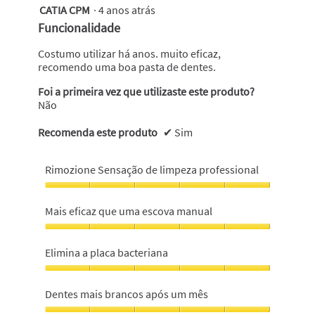
CATIA CPM
·
4 anos atrás
5
em
Funcionalidade
5
estrelas.
Costumo utilizar há anos. muito eficaz,
recomendo uma boa pasta de dentes.
Foi a primeira vez que utilizaste este produto?
Não
Recomenda este produto
✔
Sim
Rimozione Sensação de limpeza professional
Rimozione
Sensação
Mais eficaz que uma escova manual
de
limpeza
Mais
professional,
eficaz
Elimina a placa bacteriana
5
que
em
uma
Elimina
5
escova
a
Dentes mais brancos após um mês
manual,
placa