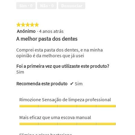
um
Sim ·
0
Não ·
0
Denunciar
mês,
3
em
★★★★★
★★★★★
5
Anónimo
·
4 anos atrás
5
em
A melhor pasta dos dentes
5
estrelas.
Comprei esta pasta dos dentes, e na minha
opinião é da melhores que já usei
Foi a primeira vez que utilizaste este produto?
Sim
Recomenda este produto
✔
Sim
Rimozione Sensação de limpeza professional
Rimozione
Sensação
Mais eficaz que uma escova manual
de
limpeza
Mais
professional,
eficaz
Elimina a placa bacteriana