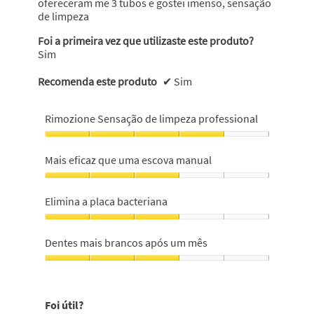
ofereceram me 3 tubos e gostei imenso, sensação
de limpeza
Foi a primeira vez que utilizaste este produto?
Sim
Recomenda este produto
✔
Sim
Rimozione Sensação de limpeza professional
Rimozione
Sensação
Mais eficaz que uma escova manual
de
limpeza
Mais
professional,
eficaz
Elimina a placa bacteriana
4
que
em
uma
Elimina
5
escova
a
Dentes mais brancos após um mês
manual,
placa
3
bacteriana,
Dentes
em
3
mais
5
em
brancos
Foi útil?
5
após