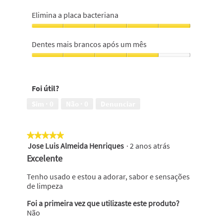
Elimina a placa bacteriana
Elimina
a
Dentes mais brancos após um mês
placa
bacteriana,
Dentes
5
mais
em
brancos
Foi útil?
5
após
um
Sim ·
0
Não ·
0
Denunciar
mês,
4
em
★★★★★
★★★★★
5
Jose Luis Almeida Henriques
·
2 anos atrás
5
em
Excelente
5
estrelas.
Tenho usado e estou a adorar, sabor e sensações
de limpeza
Foi a primeira vez que utilizaste este produto?
Não