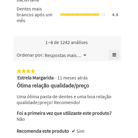
é
placa
o
Dentes
Dentes mais
4.8
bacteriana,
valor
mais
brancos após um
4.4
de
o
de
brancos
mês
5.
valor
classifica
após
de
geral
um
classifica
é
mês,
geral
4.5
o
1–8 de 1242 análises
é
de
valor
4.7
5.
de
≡
Menu
Ordenar por:
Respostas mais recentes
de
▼
classifica
Se
5.
geral
clicar
no
é
★★★★★
★★★★★
seguinte
4.4
Estrela Margarida
·
11 meses atrás
4
botão
de
atualiza
em
Ótima relação qualidade/preço
o
5.
5
conteúdo
abaixo
estrelas.
Uma ótima pasta de dentes e uma boa relação
qualidade/preço! Recomendo!
Foi a primeira vez que utilizaste este produto?
Não
Recomenda este produto
✔
Sim