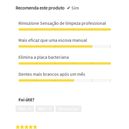
Recomenda este produto
✔
Sim
Rimozione Sensação de limpeza professional
Rimozione
Sensação
Mais eficaz que uma escova manual
de
limpeza
Mais
professional,
eficaz
Elimina a placa bacteriana
5
que
em
uma
Elimina
5
escova
a
Dentes mais brancos após um mês
manual,
placa
4
bacteriana,
Dentes
em
5
mais
5
em
brancos
Foi útil?
5
após
um
Sim ·
0
Não ·
0
Denunciar
mês,
3
em
★★★★★
★★★★★
5