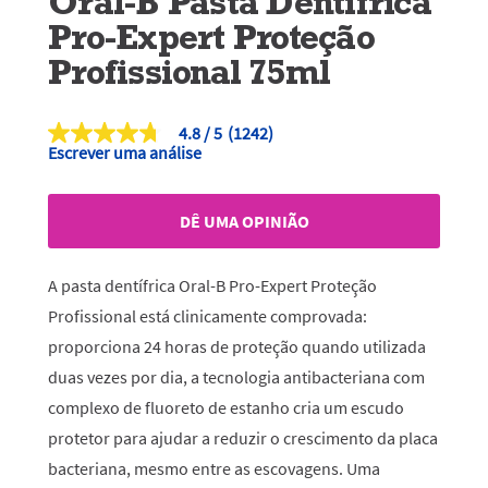
Oral-B Pasta Dentífrica
Pro-Expert Proteção
Profissional 75ml
4.8
(1242)
4.8
Escrever uma análise
de
5
estrelas,
valor
DÊ UMA OPINIÃO
médio
de
classificação.
Read
A pasta dentífrica Oral-B Pro-Expert Proteção
1242
Reviews.
Profissional está clinicamente comprovada:
Link
proporciona 24 horas de proteção quando utilizada
para
a
duas vezes por dia, a tecnologia antibacteriana com
mesma
página.
complexo de fluoreto de estanho cria um escudo
protetor para ajudar a reduzir o crescimento da placa
bacteriana, mesmo entre as escovagens. Uma