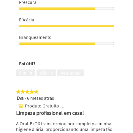
de
Frescura
o
limpeza
d
profissional,
Frescura,
a
5
4
Eficácia
l
em
em
.
5
5
Eficácia,
5
Branqueamento
em
5
Branqueamento,
4
em
Foi útil?
5
Sim ·
0
Não ·
0
Denunciar
★★★★★
★★★★★
Eva
·
6 meses atrás
5
em
Produto Gratuito Recebido
⊞
5
Limpeza profissional em casa!
estrelas.
A Oral-B iO6 transformou por completo a minha
higiene diária, proporcionando uma limpeza tão