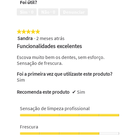
Foi útil?
Sim ·
0
Não ·
0
Denunciar
★★★★★
★★★★★
Sandra
·
2 meses atrás
5
em
Funcionalidades excelentes
5
estrelas.
Escova muito bem os dentes, sem esforço.
Sensação de frescura.
Foi a primeira vez que utilizaste este produto?
Sim
Recomenda este produto
✔
Sim
Sensação de limpeza profissional
Sensação
de
Frescura
limpeza
profissional,
Frescura,