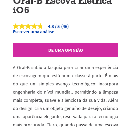
Oral-B Escova Elétrica
iO6
4.8
(46)
4.8
Escrever uma análise
de
5
estrelas,
valor
DÊ UMA OPINIÃO
médio
de
classificação.
Read
A Oral-B subiu a fasquia para criar uma experiência
46
Reviews.
de escovagem que está numa classe à parte. É mais
Link
do que um simples avanço tecnológico: incorpora
para
a
engenharia de nível mundial, permitindo a limpeza
mesma
página.
mais completa, suave e silenciosa da sua vida. Além
do design, cria um objeto genuíno de desejo, criando
uma aparência elegante, reservada para a tecnologia
mais procurada. Claro, quando passa de uma escova