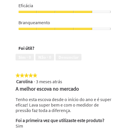
5
4
Eficácia
em
em
5
5
Eficácia,
4
Branqueamento
em
5
Branqueamento,
4
em
Foi útil?
5
Sim ·
0
Não ·
0
Denunciar
★★★★★
★★★★★
Carolina
·
3 meses atrás
5
em
A melhor escova no mercado
5
estrelas.
Tenho esta escova desde o início do ano e é super
eficaz! Lava super bem e com o medidor de
pressão faz toda a diferença.
Foi a primeira vez que utilizaste este produto?
Sim