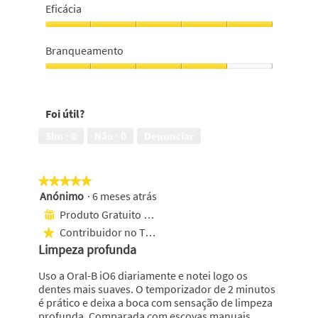
5
5
Eficácia
em
em
5
5
Eficácia,
5
Branqueamento
em
5
Branqueamento,
4
em
Foi útil?
5
Sim ·
0
Não ·
0
Denunciar
★★★★★
★★★★★
Anónimo
·
6 meses atrás
5
em
Produto Gratuito Recebido
⊞
5
Contribuidor no Top 1000
★
estrelas.
Limpeza profunda
Uso a Oral-B iO6 diariamente e notei logo os
dentes mais suaves. O temporizador de 2 minutos
é prático e deixa a boca com sensação de limpeza
profunda. Comparada com escovas manuais,