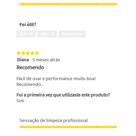
em
g
a
5
Branqueamento,
r
a
5
a
c
em
f
ç
Foi útil?
5
i
ã
a
o
Sim ·
0
Não ·
0
Denunciar
1
i
.
r
á
★★★★★
★★★★★
a
Diana
·
5 meses atrás
5
b
em
r
Recomendo
5
i
estrelas.
r
Fácil de usar e performance muito boa!
u
Recomendo..
m
Foi a primeira vez que utilizaste este produto?
a
Sim
j
a
n
e
Sensação de limpeza profissional
l
a
Sensação
m