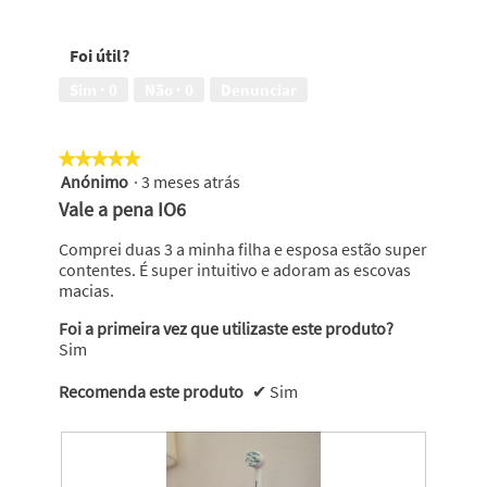
5
em
Foi útil?
5
Sim ·
0
Não ·
0
Denunciar
★★★★★
★★★★★
Anónimo
·
3 meses atrás
5
em
Vale a pena IO6
5
estrelas.
Comprei duas 3 a minha filha e esposa estão super
contentes. É super intuitivo e adoram as escovas
macias.
Foi a primeira vez que utilizaste este produto?
Sim
Recomenda este produto
✔
Sim