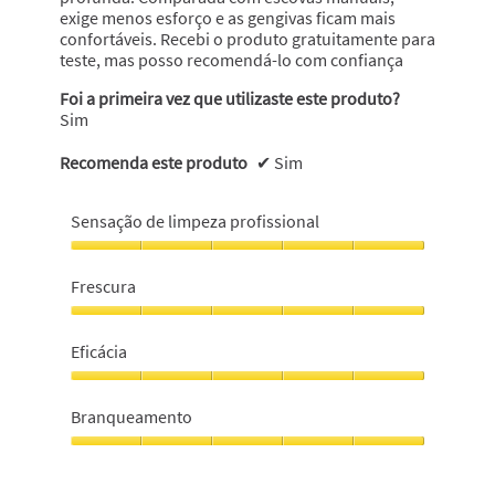
exige menos esforço e as gengivas ficam mais
confortáveis. Recebi o produto gratuitamente para
teste, mas posso recomendá-lo com confiança
Foi a primeira vez que utilizaste este produto?
Sim
Recomenda este produto
✔
Sim
Sensação de limpeza profissional
Sensação
de
Frescura
limpeza
profissional,
Frescura,
5
5
Eficácia
em
em
5
5
Eficácia,
5
Branqueamento
em
5
Branqueamento,
5