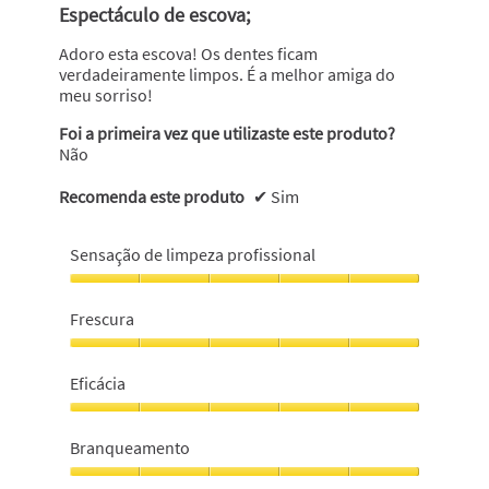
em
Espectáculo de escova;
5
estrelas.
Adoro esta escova! Os dentes ficam
verdadeiramente limpos. É a melhor amiga do
meu sorriso!
Foi a primeira vez que utilizaste este produto?
Não
Recomenda este produto
✔
Sim
Sensação de limpeza profissional
Sensação
de
Frescura
limpeza
profissional,
Frescura,
5
5
Eficácia
em
em
5
5
Eficácia,
5
Branqueamento
em
5
Branqueamento,