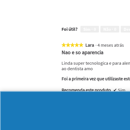
Foi útil?
Sim ·
0
Não ·
0
De
Lara
·
4 meses atrás
★★★★★
★★★★★
5
Nao e so aparencia
em
5
Linda super tecnologica e para ale
estrelas.
ao dentista amo
Foi a primeira vez que utilizaste es
Recomenda este produto
✔
Sim