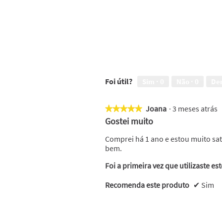
Foi útil?
Sim ·
0
Não ·
0
De
Joana
·
3 meses atrás
★★★★★
★★★★★
5
Gostei muito
em
5
Comprei há 1 ano e estou muito sati
estrelas.
bem.
Foi a primeira vez que utilizaste es
Recomenda este produto
✔
Sim