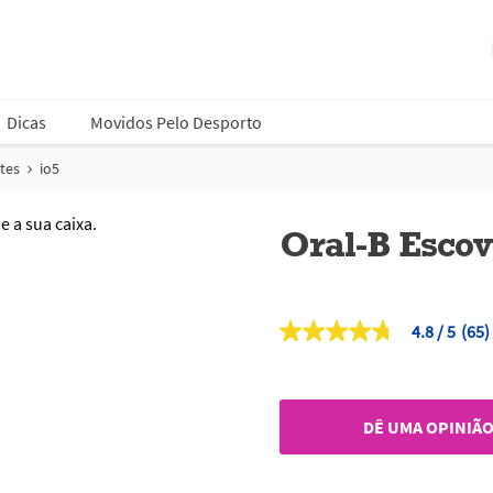
Dicas
Movidos Pelo Desporto
tes
io5
Oral-B Escov
4.8
(65)
4.8
de
5
estrelas,
valor
DÊ UMA OPINIÃ
médio
de
classificação.
Read