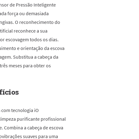
nsor de Pressão Inteligente
iada força ou demasiada
engivas. O reconhecimento do
ificial reconhece a sua
or escovagem todos os dias.
guimento e orientação da escova
agem. Substitua a cabeça da
 três meses para obter os
fícios
 com tecnologia iO
impeza purificante profissional
e. Combina a cabeça de escova
rovibrações suaves para uma