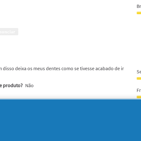
5
B
e
5
B
3
e
nunciar
5
m disso deixa os meus dentes como se tivesse acabado de ir
S
S
te produto?
Não
d
F
l
pr
F
5
5
Ef
e
e
5
5
Ef
5
B
e
5
B