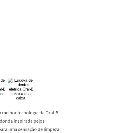
65
Reviews.
Link
para
a
mesma
página.
 a melhor tecnologia da Oral-B,
donda inspirada pelos
 para uma sensação de limpeza