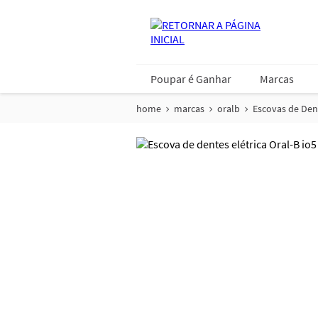
Poupar é Ganhar
Marcas
home
marcas
oralb
Escovas de Den