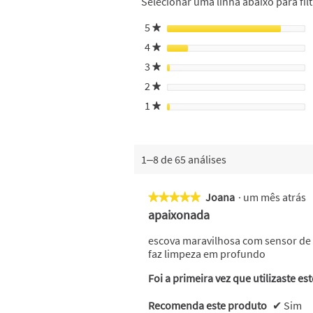
Selecionar uma linha abaixo para filt
5
estrelas
★
4
estrelas
★
3
estrelas
★
2
estrelas
★
1
estrelas
★
1–8 de 65 análises
Joana
·
um mês atrás
★★★★★
★★★★★
5
apaixonada
em
5
escova maravilhosa com sensor de
estrelas.
faz limpeza em profundo
Foi a primeira vez que utilizaste es
Recomenda este produto
✔
Sim