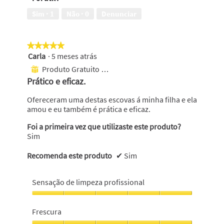
Sim ·
1
Não ·
0
Denunciar
★★★★★
★★★★★
Carla
·
5 meses atrás
5
em
Produto Gratuito Recebido
⊞
5
Prático e eficaz.
estrelas.
Ofereceram uma destas escovas á minha filha e ela
amou e eu também é prática e eficaz.
Foi a primeira vez que utilizaste este produto?
Sim
Recomenda este produto
✔
Sim
Sensação de limpeza profissional
Sensação
de
Frescura
limpeza