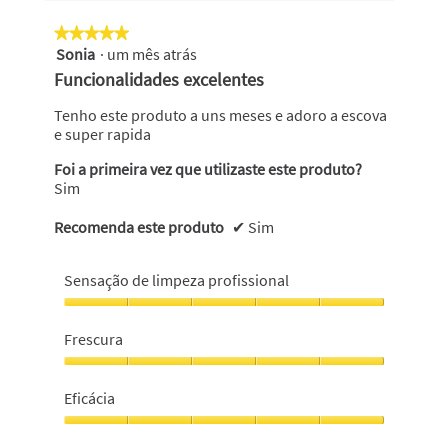
5.
de
clicar
no
5.
★★★★★
★★★★★
seguinte
Sonia
·
um mês atrás
5
botão
atualiza
em
Funcionalidades excelentes
o
5
conteúdo
abaixo
estrelas.
Tenho este produto a uns meses e adoro a escova
e super rapida
Foi a primeira vez que utilizaste este produto?
Sim
Recomenda este produto
✔
Sim
Sensação de limpeza profissional
Sensação
de
Frescura
limpeza
profissional,
Frescura,
5
5
Eficácia
em
em
5
5
Eficácia,