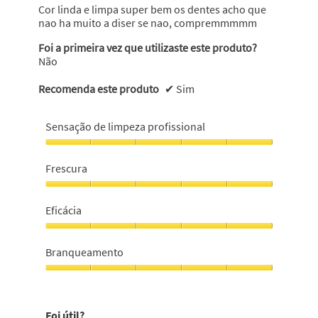
Cor linda e limpa super bem os dentes acho que
nao ha muito a diser se nao, compremmmmm
Foi a primeira vez que utilizaste este produto?
Não
Recomenda este produto
✔
Sim
Sensação de limpeza profissional
Sensação
de
Frescura
limpeza
profissional,
Frescura,
5
5
Eficácia
em
em
5
5
Eficácia,
5
Branqueamento
em
5
Branqueamento,
5
em
Foi útil?
5