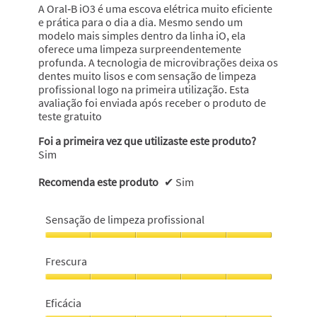
A Oral‑B iO3 é uma escova elétrica muito eficiente
e prática para o dia a dia. Mesmo sendo um
modelo mais simples dentro da linha iO, ela
oferece uma limpeza surpreendentemente
profunda. A tecnologia de microvibrações deixa os
dentes muito lisos e com sensação de limpeza
profissional logo na primeira utilização. Esta
avaliação foi enviada após receber o produto de
teste gratuito
Foi a primeira vez que utilizaste este produto?
Sim
Recomenda este produto
✔
Sim
Sensação de limpeza profissional
Sensação
de
Frescura
limpeza
profissional,
Frescura,
5
5
Eficácia
em
em