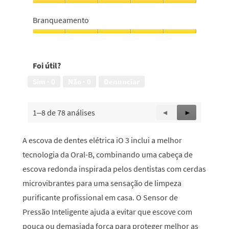
5
5
Eficácia,
5
Branqueamento
em
5
Branqueamento,
5
em
Foi útil?
5
Sim ·
0
Não ·
0
Denunciar
1–8 de 78 análises
Anterior
◄
Seguinte
►
Reviews
Reviews
A escova de dentes elétrica iO 3 inclui a melhor
tecnologia da Oral-B, combinando uma cabeça de
escova redonda inspirada pelos dentistas com cerdas
microvibrantes para uma sensação de limpeza
purificante profissional em casa. O Sensor de
Pressão Inteligente ajuda a evitar que escove com
pouca ou demasiada força para proteger melhor as