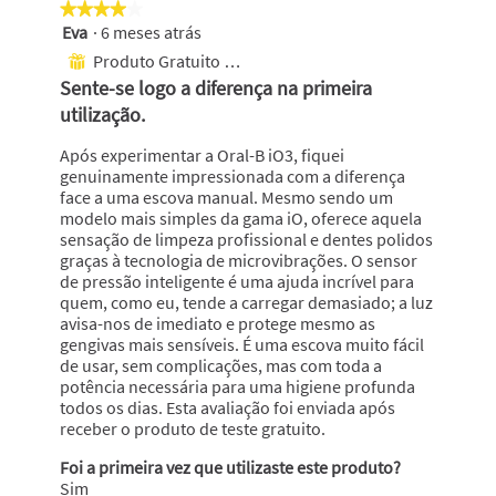
★★★★★
★★★★★
Eva
·
6 meses atrás
4
em
Produto Gratuito Recebido
⊞
5
Sente-se logo a diferença na primeira
estrelas.
utilização.
Após experimentar a Oral-B iO3, fiquei
genuinamente impressionada com a diferença
face a uma escova manual. Mesmo sendo um
modelo mais simples da gama iO, oferece aquela
sensação de limpeza profissional e dentes polidos
graças à tecnologia de microvibrações. O sensor
de pressão inteligente é uma ajuda incrível para
quem, como eu, tende a carregar demasiado; a luz
avisa-nos de imediato e protege mesmo as
gengivas mais sensíveis. É uma escova muito fácil
de usar, sem complicações, mas com toda a
potência necessária para uma higiene profunda
todos os dias. Esta avaliação foi enviada após
receber o produto de teste gratuito.
Foi a primeira vez que utilizaste este produto?
Sim