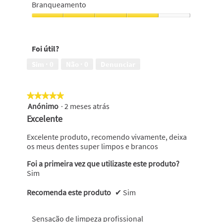
5
Branqueamento
em
5
Branqueamento,
4
em
Foi útil?
5
Sim ·
0
Não ·
0
Denunciar
★★★★★
★★★★★
Anónimo
·
2 meses atrás
5
em
Excelente
5
estrelas.
Excelente produto, recomendo vivamente, deixa
os meus dentes super limpos e brancos
Foi a primeira vez que utilizaste este produto?
Sim
Recomenda este produto
✔
Sim
Sensação de limpeza profissional