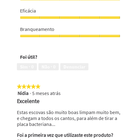
profissional,
Frescura,
5
5
Eficácia
em
em
5
5
Eficácia,
5
Branqueamento
em
5
Branqueamento,
5
em
Foi útil?
5
Sim ·
0
Não ·
0
Denunciar
★★★★★
★★★★★
Nidia
·
5 meses atrás
5
em
Excelente
5
estrelas.
Estas escovas são muito boas limpam muito bem,
e chegam a todos os cantos, para além de tirar a
placa bacteriana...
Foi a primeira vez que utilizaste este produto?