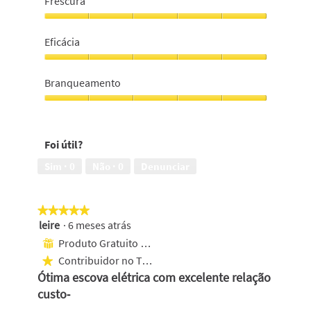
Frescura
limpeza
profissional,
Frescura,
5
5
Eficácia
em
em
5
5
Eficácia,
5
Branqueamento
em
5
Branqueamento,
5
em
Foi útil?
5
Sim ·
0
Não ·
0
Denunciar
★★★★★
★★★★★
leire
·
6 meses atrás
5
em
Produto Gratuito Recebido
⊞
5
Contribuidor no Top 1000
★
estrelas.
Ótima escova elétrica com excelente relação
custo‑