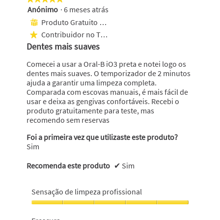
Anónimo
·
6 meses atrás
5
em
Produto Gratuito Recebido
⊞
5
Contribuidor no Top 1000
★
estrelas.
Dentes mais suaves
Comecei a usar a Oral-B iO3 preta e notei logo os
dentes mais suaves. O temporizador de 2 minutos
ajuda a garantir uma limpeza completa.
Comparada com escovas manuais, é mais fácil de
usar e deixa as gengivas confortáveis. Recebi o
produto gratuitamente para teste, mas
recomendo sem reservas
Foi a primeira vez que utilizaste este produto?
Sim
Recomenda este produto
✔
Sim
Sensação de limpeza profissional
Sensação
de