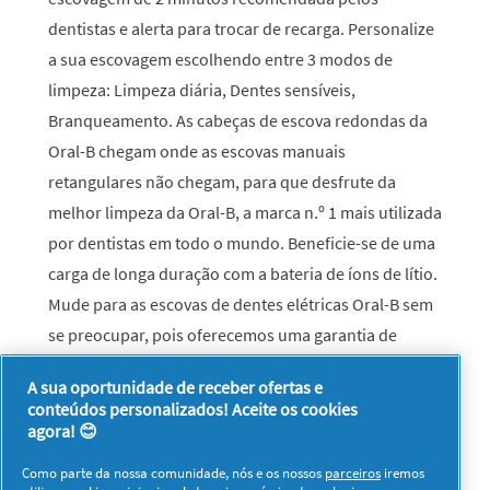
dentistas e alerta para trocar de recarga. Personalize
a sua escovagem escolhendo entre 3 modos de
limpeza: Limpeza diária, Dentes sensíveis,
Branqueamento. As cabeças de escova redondas da
Oral-B chegam onde as escovas manuais
retangulares não chegam, para que desfrute da
melhor limpeza da Oral-B, a marca n.º 1 mais utilizada
por dentistas em todo o mundo. Beneficie-se de uma
carga de longa duração com a bateria de íons de lítio.
Mude para as escovas de dentes elétricas Oral-B sem
se preocupar, pois oferecemos uma garantia de
reembolso de 30 dias, Termos e Condições e trocas
A sua oportunidade de receber ofertas e
no website da Oral-B.
conteúdos personalizados! Aceite os cookies
agora! 😊
Como parte da nossa comunidade, nós e os nossos
parceiros
iremos