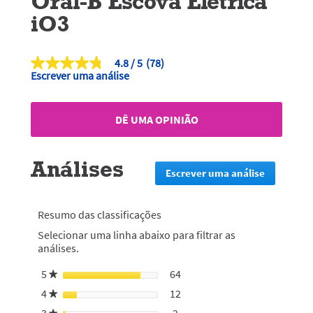
Oral-B Escova Elétrica
iO3
4.8
(78)
4.8
Escrever uma análise
de
5
estrelas,
valor
DÊ UMA OPINIÃO
médio
de
classificação.
Read
Análises
78
Escrever uma análise
.
Reviews.
Esta
Link
ação
para
irá
a
Resumo das classificações
mesma
redirecion
Selecionar uma linha abaixo para filtrar as
página.
lo
análises.
para
a
5
estrelas
64
64 análises com 5 estrelas.
Selecionar para filtrar análi
★
página
de
4
estrelas
12
12 análises com 4 estrelas.
Selecionar para filtrar análi
★
início