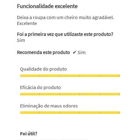
em
Funcionalidade excelente
5
estrelas.
Deixa a roupa com um cheiro muito agradável.
Excelente
Foi a primeira vez que utilizaste este produto?
Sim
Recomenda este produto
✔
Sim
Qualidade do produto
Qualidade
do
Eficácia do produto
produto,
5
Eficácia
em
do
Eliminação de maus odores
5
produto,
5
Eliminação
em
de
5
maus
Foi útil?
odores,