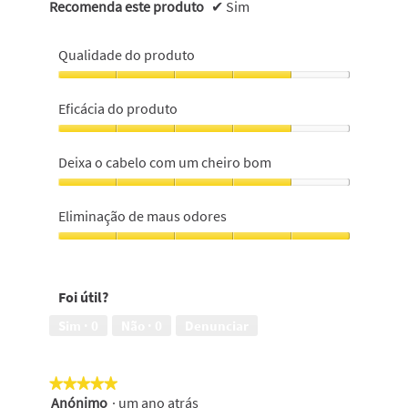
Recomenda este produto
✔
Sim
Qualidade do produto
Qualidade
do
Eficácia do produto
produto,
4
Eficácia
em
do
Deixa o cabelo com um cheiro bom
5
produto,
4
Deixa
em
o
Eliminação de maus odores
5
cabelo
com
Eliminação
um
de
cheiro
maus
Foi útil?
bom,
odores,
4
5
Sim ·
0
Não ·
0
Denunciar
em
em
5
5
★★★★★
★★★★★
Anónimo
·
um ano atrás
5