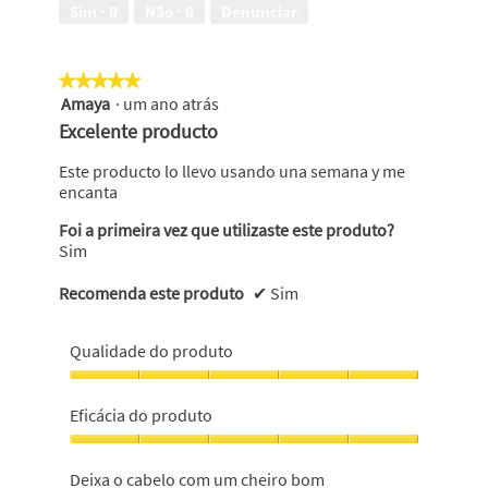
5
Sim ·
0
Não ·
0
Denunciar
em
5
★★★★★
★★★★★
Amaya
·
um ano atrás
5
em
Excelente producto
5
estrelas.
Este producto lo llevo usando una semana y me
encanta
Foi a primeira vez que utilizaste este produto?
Sim
Recomenda este produto
✔
Sim
Qualidade do produto
Qualidade
do
Eficácia do produto
produto,
5
Eficácia
em
do
Deixa o cabelo com um cheiro bom