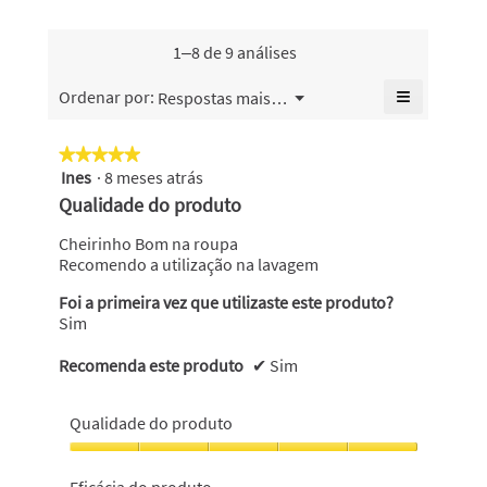
4.8
odores,
o
de
o
valor
5.
valor
1–8 de 9 análises
de
de
classifica
classifica
≡
Menu
Ordenar por:
Respostas mais recentes
geral
▼
geral
Se
é
é
clicar
4.8
no
5
★★★★★
★★★★★
de
seguinte
de
Ines
·
8 meses atrás
5
botão
5.
5.
atualiza
em
Qualidade do produto
o
5
conteúdo
abaixo
estrelas.
Cheirinho Bom na roupa
Recomendo a utilização na lavagem
Foi a primeira vez que utilizaste este produto?
Sim
Recomenda este produto
✔
Sim
Qualidade do produto
Qualidade
do