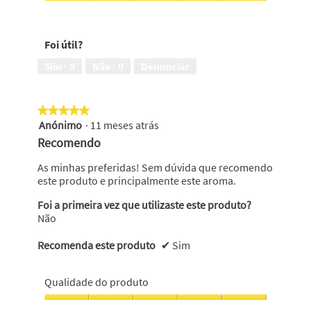
com
Eliminação
um
de
cheiro
maus
Foi útil?
bom,
odores,
5
5
Sim ·
0
Não ·
0
Denunciar
em
em
5
5
★★★★★
★★★★★
Anónimo
·
11 meses atrás
5
em
Recomendo
5
estrelas.
As minhas preferidas! Sem dúvida que recomendo
este produto e principalmente este aroma.
Foi a primeira vez que utilizaste este produto?
Não
Recomenda este produto
✔
Sim
Qualidade do produto
Qualidade