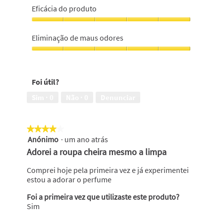
do
Eficácia do produto
produto,
5
Eficácia
em
do
Eliminação de maus odores
5
produto,
5
Eliminação
em
de
5
maus
Foi útil?
odores,
5
Sim ·
0
Não ·
0
Denunciar
em
5
★★★★★
★★★★★
Anónimo
·
um ano atrás
4
em
Adorei a roupa cheira mesmo a limpa
5
estrelas.
Comprei hoje pela primeira vez e já experimentei
estou a adorar o perfume
Foi a primeira vez que utilizaste este produto?
Sim