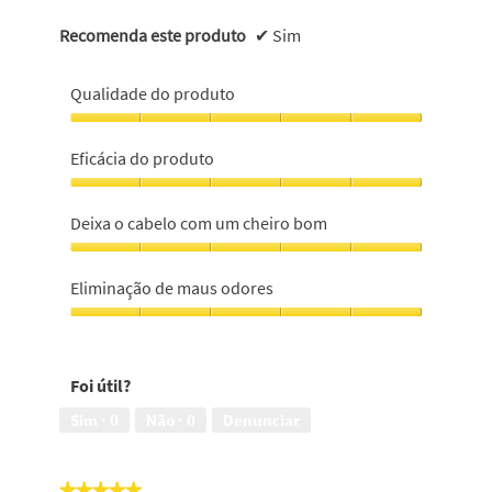
Recomenda este produto
✔
Sim
Qualidade do produto
Qualidade
do
Eficácia do produto
produto,
5
Eficácia
em
do
Deixa o cabelo com um cheiro bom
5
produto,
5
Deixa
em
o
Eliminação de maus odores
5
cabelo
com
Eliminação
um
de
cheiro
maus
Foi útil?
bom,
odores,
5
5
Sim ·
0
Não ·
0
Denunciar
em
em
5
5
★★★★★
★★★★★