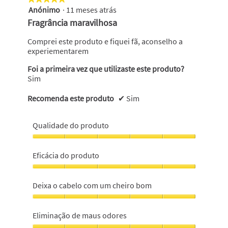
Anónimo
·
11 meses atrás
5
em
Fragrância maravilhosa
5
estrelas.
Comprei este produto e fiquei fã, aconselho a
experiementarem
Foi a primeira vez que utilizaste este produto?
Sim
Recomenda este produto
✔
Sim
Qualidade do produto
Qualidade
do
Eficácia do produto
produto,
5
Eficácia
em
do
Deixa o cabelo com um cheiro bom
5
produto,
5
Deixa
em
o
Eliminação de maus odores
5
cabelo