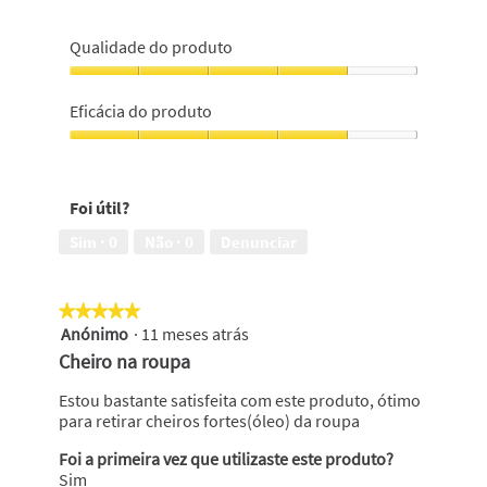
Qualidade do produto
Qualidade
do
Eficácia do produto
produto,
4
Eficácia
em
do
5
produto,
Foi útil?
4
em
Sim ·
0
Não ·
0
Denunciar
5
★★★★★
★★★★★
Anónimo
·
11 meses atrás
5
em
Cheiro na roupa
5
estrelas.
Estou bastante satisfeita com este produto, ótimo
para retirar cheiros fortes(óleo) da roupa
Foi a primeira vez que utilizaste este produto?
Sim