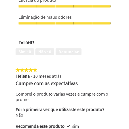
Eficácia do produto
produto,
5
Eficácia
em
do
Eliminação de maus odores
5
produto,
5
Eliminação
em
de
5
maus
Foi útil?
odores,
5
Sim ·
0
Não ·
0
Denunciar
em
5
★★★★★
★★★★★
Helena
·
10 meses atrás
5
em
Cumpre com as expectativas
5
estrelas.
Comprei o produto várias vezes e cumpre com o
prome.
Foi a primeira vez que utilizaste este produto?
Não
Recomenda este produto
✔
Sim