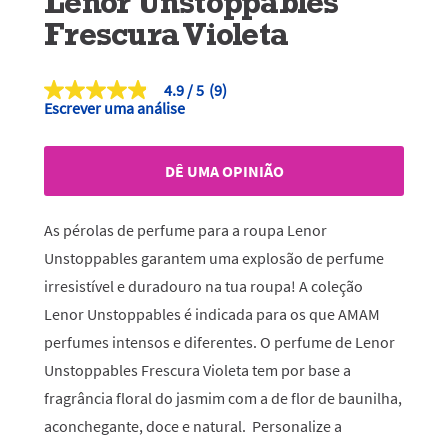
Lenor Unstoppables
Frescura Violeta
4.9
(9)
4.9
Escrever uma análise
de
5
estrelas,
valor
DÊ UMA OPINIÃO
médio
de
classificação.
Read
As pérolas de perfume para a roupa Lenor
9
Reviews.
Unstoppables garantem uma explosão de perfume
Link
irresistível e duradouro na tua roupa! A coleção
para
a
Lenor Unstoppables é indicada para os que AMAM
mesma
página.
perfumes intensos e diferentes. O perfume de Lenor
Unstoppables Frescura Violeta tem por base a
fragrância floral do jasmim com a de flor de baunilha,
aconchegante, doce e natural. Personalize a