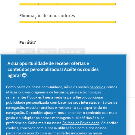
5
produto,
5
Deixa
em
o
Eliminação de maus odores
5
cabelo
com
Eliminação
um
de
cheiro
maus
Foi útil?
bom,
odores,
5
5
Sim ·
0
Não ·
0
Denunciar
em
em
5
5
A sua oportunidade de receber ofertas e
conteúdos personalizados! Aceite os cookies
1–8 de 9 análises
Anterior
◄
Seguinte
►
agora! 😊
Reviews
Reviews
Como parte da nossa comunidade, nós e os nossos
parceiros
iremos
utilizar cookies originais e de terceiros, píxeis e tecnologias
semelhantes (“cookies”) neste website para lhe proporcionar
Sobre nós
Contacto
Visitar www.pg.com
publicidade personalizada com base nos seus interesses e hábitos de
navegação, executar análises e melhorar a sua experiência de
navegação. Os cookies ajudam-nos a entender o conteúdo que mais
Redes Sociais
gosta e a adaptar as nossas mensagens publicitárias às suas
preferências. Saiba mais na nossa
Política de Privacidade
. Ao aceitar
cookies, concorda com a nossa utilização e com a dos nossos
parceiros de acordo com as finalidades indicadas na nossa