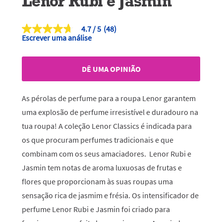
Lenor Rubi e Jasmin
4.7
(48)
4.7
Escrever uma análise
de
5
estrelas,
valor
DÊ UMA OPINIÃO
médio
de
classificação.
Read
As pérolas de perfume para a roupa Lenor garantem
48
Reviews.
uma explosão de perfume irresistível e duradouro na
Link
tua roupa! A coleção Lenor Classics é indicada para
para
a
os que procuram perfumes tradicionais e que
mesma
página.
combinam com os seus amaciadores. Lenor Rubi e
Jasmin tem notas de aroma luxuosas de frutas e
flores que proporcionam às suas roupas uma
sensação rica de jasmim e frésia. Os intensificador de
perfume Lenor Rubi e Jasmin foi criado para