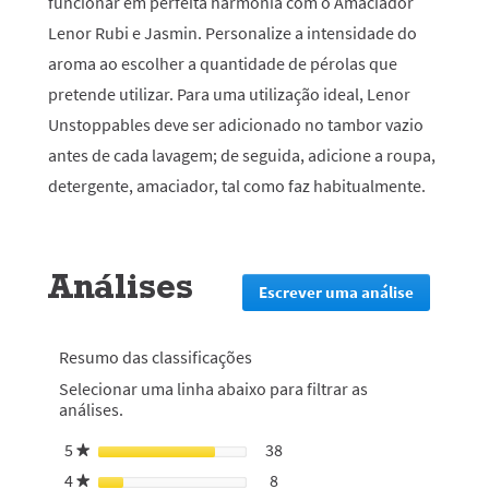
funcionar em perfeita harmonia com o Amaciador
Lenor Rubi e Jasmin. Personalize a intensidade do
aroma ao escolher a quantidade de pérolas que
pretende utilizar. Para uma utilização ideal, Lenor
Unstoppables deve ser adicionado no tambor vazio
antes de cada lavagem; de seguida, adicione a roupa,
detergente, amaciador, tal como faz habitualmente.
Análises
Escrever uma análise
.
Esta
ação
irá
Resumo das classificações
redirecion
Selecionar uma linha abaixo para filtrar as
lo
análises.
para
a
5
estrelas
38
38 análises com 5 estrelas.
Selecionar para filtrar análi
★
página
de
4
estrelas
8
8 análises com 4 estrelas.
Selecionar para filtrar anális
★