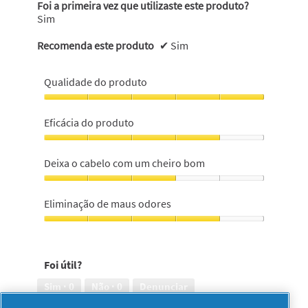
Foi a primeira vez que utilizaste este produto?
Sim
Recomenda este produto
✔
Sim
Qualidade do produto
Qualidade
do
Eficácia do produto
produto,
5
Eficácia
em
do
Deixa o cabelo com um cheiro bom
5
produto,
4
Deixa
em
o
Eliminação de maus odores
5
cabelo
com
Eliminação
um
de
cheiro
maus
Foi útil?
bom,
odores,
3
4
Sim ·
0
Não ·
0
Denunciar
em
em
5
5