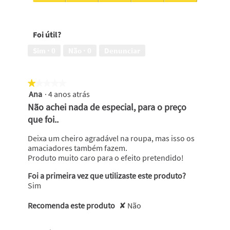
com
Eliminação
um
de
cheiro
maus
Foi útil?
bom,
odores,
5
5
Sim ·
0
Não ·
0
Denunciar
em
em
5
5
★★★★★
★★★★★
Ana
·
4 anos atrás
1
em
Não achei nada de especial, para o preço
5
que foi..
estrelas.
Deixa um cheiro agradável na roupa, mas isso os
amaciadores também fazem.
Produto muito caro para o efeito pretendido!
Foi a primeira vez que utilizaste este produto?
Sim
Recomenda este produto
✘
Não