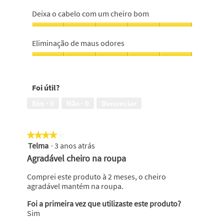
5
Eficácia
em
do
Deixa o cabelo com um cheiro bom
5
produto,
5
Deixa
em
o
Eliminação de maus odores
5
cabelo
com
Eliminação
um
de
cheiro
maus
Foi útil?
bom,
odores,
5
5
Sim ·
0
Não ·
0
Denunciar
em
em
5
5
★★★★★
★★★★★
Telma
·
3 anos atrás
4
em
Agradável cheiro na roupa
5
estrelas.
Comprei este produto à 2 meses, o cheiro
agradável mantém na roupa.
Foi a primeira vez que utilizaste este produto?
Sim