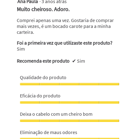
Ana Paula
·
3 anos atrás
5
em
Muito cheiroso. Adoro.
5
estrelas.
Comprei apenas uma vez. Gostaria de comprar
mais vezes, é um bocado carote para a minha
carteira.
Foi a primeira vez que utilizaste este produto?
Sim
Recomenda este produto
✔
Sim
Qualidade do produto
Qualidade
do
Eficácia do produto
produto,
5
Eficácia
em
do
Deixa o cabelo com um cheiro bom
5
produto,
5
Deixa
em
o
Eliminação de maus odores
5
cabelo