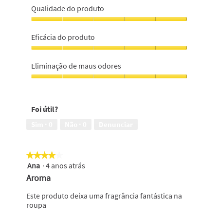
Qualidade do produto
Qualidade
do
Eficácia do produto
produto,
5
Eficácia
em
do
Eliminação de maus odores
5
produto,
5
Eliminação
em
de
5
maus
Foi útil?
odores,
5
Sim ·
0
Não ·
0
Denunciar
em
5
★★★★★
★★★★★
Ana
·
4 anos atrás
4
em
Aroma
5
estrelas.
Este produto deixa uma fragrância fantástica na
roupa