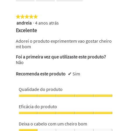
em
5
★★★★★
★★★★★
andreia
·
4 anos atrás
5
em
Excelente
5
estrelas.
Adorei o produto exprimentem vao gostar cheiro
mt bom
Foi a primeira vez que utilizaste este produto?
Não
Recomenda este produto
✔
Sim
Qualidade do produto
Qualidade
do
Eficácia do produto
produto,
5
Eficácia
em
do
Deixa o cabelo com um cheiro bom
5
produto,