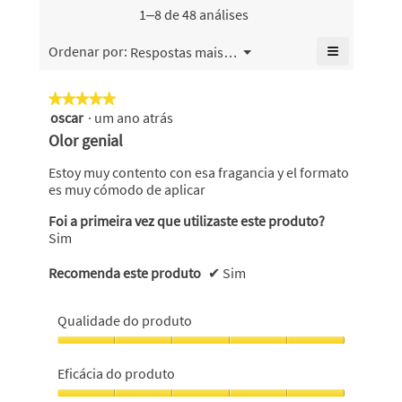
valor
5.
valor
1–8 de 48 análises
de
de
classifica
classifica
≡
Menu
Ordenar por:
Respostas mais recentes
geral
▼
geral
Se
é
é
clicar
3.8
no
4.9
★★★★★
★★★★★
de
seguinte
de
oscar
·
um ano atrás
5
botão
5.
5.
atualiza
em
Olor genial
o
5
conteúdo
abaixo
estrelas.
Estoy muy contento con esa fragancia y el formato
es muy cómodo de aplicar
Foi a primeira vez que utilizaste este produto?
Sim
Recomenda este produto
✔
Sim
Qualidade do produto
Qualidade
do
Eficácia do produto
produto,