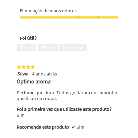
5
Deixa
em
o
Eliminação de maus odores
5
cabelo
com
Eliminação
um
de
cheiro
maus
Foi útil?
bom,
odores,
1
5
Sim ·
0
Não ·
0
Denunciar
em
em
5
5
★★★★★
★★★★★
Silvia
·
4 anos atrás
4
em
Óptimo aroma
5
estrelas.
Perfume que dura. Todos gostaram do cheirinho
que ficou na roupa.
Foi a primeira vez que utilizaste este produto?
Sim
Recomenda este produto
✔
Sim