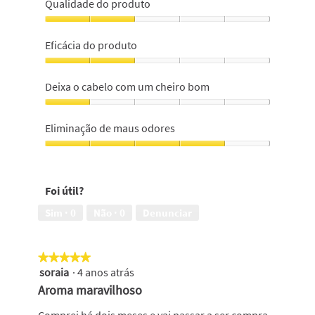
Qualidade do produto
Qualidade
do
Eficácia do produto
produto,
2
Eficácia
em
do
Deixa o cabelo com um cheiro bom
5
produto,
2
Deixa
em
o
Eliminação de maus odores
5
cabelo
com
Eliminação
um
de
cheiro
maus
Foi útil?
bom,
odores,
1
4
Sim ·
0
Não ·
0
Denunciar
em
em
5
5
★★★★★
★★★★★
soraia
·
4 anos atrás
5
em
Aroma maravilhoso
5
estrelas.