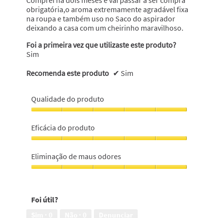
Comprei há dois meses e vai passar a ser compra
obrigatória,o aroma extremamente agradável fixa
na roupa e também uso no Saco do aspirador
deixando a casa com um cheirinho maravilhoso.
Foi a primeira vez que utilizaste este produto?
Sim
Recomenda este produto
✔
Sim
Qualidade do produto
Qualidade
do
Eficácia do produto
produto,
5
Eficácia
em
do
Eliminação de maus odores
5
produto,
5
Eliminação
em
de
5
maus
Foi útil?
odores,
5
Sim ·
0
Não ·
0
Denunciar