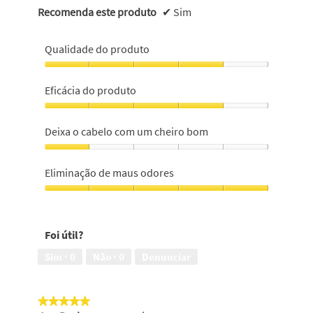
Recomenda este produto
✔
Sim
Qualidade do produto
Qualidade
do
Eficácia do produto
produto,
4
Eficácia
em
do
Deixa o cabelo com um cheiro bom
5
produto,
4
Deixa
em
o
Eliminação de maus odores
5
cabelo
com
Eliminação
um
de
cheiro
maus
Foi útil?
bom,
odores,
1
5
Sim ·
0
Não ·
0
Denunciar
em
em
5
5
★★★★★
★★★★★