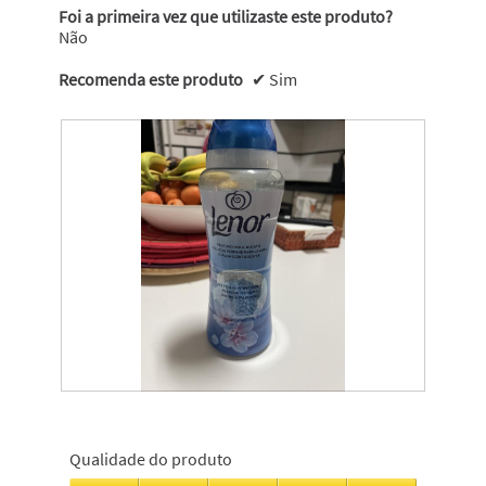
Foi a primeira vez que utilizaste este produto?
Não
Recomenda este produto
✔
Sim
A
F
s
o
m
t
Qualidade do produto
i
o
n
g