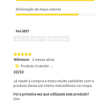
5
Eficácia
em
do
Eliminação de maus odores
5
produto,
5
Eliminação
em
de
5
maus
Foi útil?
odores,
4
Sim ·
0
Não ·
0
Denunciar
em
5
★★★★★
★★★★★
Wilneson
·
2 meses atrás
5
em
Produto Gratuito Recebido
⊞
5
10/10
estrelas.
Já repeti a compra e estou muito satisfeito com o
produto.Deixa um cheiro maravilhoso na roupa.
Foi a primeira vez que utilizaste este produto?
Sim