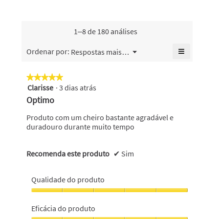
é
maus
5.
bom,
4.9
odores,
o
de
o
valor
5.
valor
1–8 de 180 análises
de
de
classifica
classifica
≡
Menu
Ordenar por:
Respostas mais recentes
geral
▼
geral
Se
é
é
clicar
4.1
no
4.8
★★★★★
★★★★★
de
seguinte
de
Clarisse
·
3 dias atrás
5
botão
5.
5.
atualiza
em
Optimo
o
5
conteúdo
abaixo
estrelas.
Produto com um cheiro bastante agradável e
duradouro durante muito tempo
Recomenda este produto
✔
Sim
Qualidade do produto
Qualidade
do
Eficácia do produto
produto,