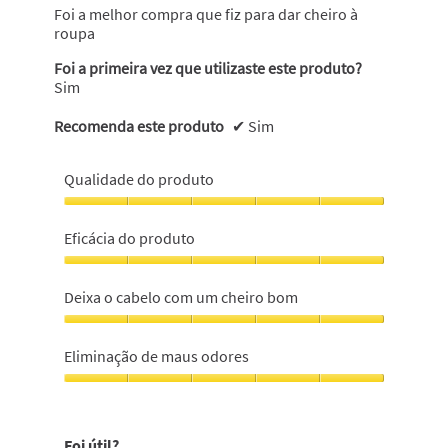
estrelas.
Foi a melhor compra que fiz para dar cheiro à
roupa
Foi a primeira vez que utilizaste este produto?
Sim
Recomenda este produto
✔
Sim
Qualidade do produto
Qualidade
do
Eficácia do produto
produto,
5
Eficácia
em
do
Deixa o cabelo com um cheiro bom
5
produto,
5
Deixa
em
o
Eliminação de maus odores
5
cabelo
com
Eliminação
um
de
cheiro
maus
Foi útil?
bom,