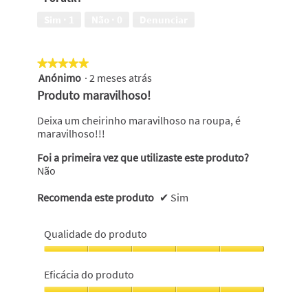
odores,
5
5
Sim ·
1
Não ·
0
Denunciar
em
em
5
5
★★★★★
★★★★★
Anónimo
·
2 meses atrás
5
em
Produto maravilhoso!
5
estrelas.
Deixa um cheirinho maravilhoso na roupa, é
maravilhoso!!!
Foi a primeira vez que utilizaste este produto?
Não
Recomenda este produto
✔
Sim
Qualidade do produto
Qualidade
do
Eficácia do produto
produto,
5
Eficácia