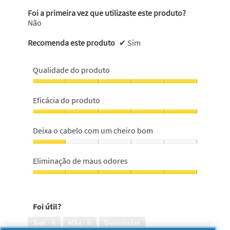
o
m
Foi a primeira vez que utilizaste este produto?
a
a
Não
m
j
a
a
c
n
Recomenda este produto
✔
Sim
i
e
a
l
Qualidade do produto
d
a
o
m
Qualidade
r
o
do
Eficácia do produto
a
d
produto,
c
a
5
Eficácia
a
l
em
do
b
.
Deixa o cabelo com um cheiro bom
5
produto,
o
5
Deixa
u
em
o
:
Eliminação de maus odores
5
cabelo
(
com
Eliminação
7
um
de
cheiro
maus
Foi útil?
bom,
odores,
1
5
Sim ·
0
Não ·
0
Denunciar
em
em