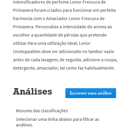
intensificadores de perfume Lenor Frescura de
Primavera foram criados para funcionar em perfeita
harmonia com o Amaciador Lenor Frescura de
Primavera. Personalize a intensidade do aroma ao
escolher a quantidade de pérolas que pretende
utilizar.Para uma utilização ideal, Lenor
Unstoppables deve ser adicionado no tambor vazio
antes de cada lavagem; de seguida, adicione a roupa,
detergente, amaciador, tal como faz habitualmente.
Análises
Escrever uma análise
.
Esta
ação
irá
Resumo das classificações
redirecion
Selecionar uma linha abaixo para filtrar as
lo
análises.
para