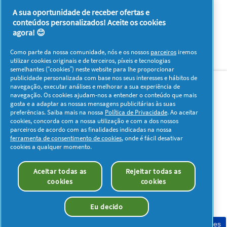
5
5
A sua oportunidade de receber ofertas e
conteúdos personalizados! Aceite os cookies
1–8 de 180 análises
Anterior
◄
Seguinte
►
agora! 😊
Reviews
Reviews
Como parte da nossa comunidade, nós e os nossos
parceiros
iremos
utilizar cookies originais e de terceiros, píxeis e tecnologias
semelhantes (“cookies”) neste website para lhe proporcionar
Sobre nós
Contacto
Visitar www.pg.com
publicidade personalizada com base nos seus interesses e hábitos de
navegação, executar análises e melhorar a sua experiência de
navegação. Os cookies ajudam-nos a entender o conteúdo que mais
Redes Sociais
gosta e a adaptar as nossas mensagens publicitárias às suas
preferências. Saiba mais na nossa
Política de Privacidade
. Ao aceitar
cookies, concorda com a nossa utilização e com a dos nossos
parceiros de acordo com as finalidades indicadas na nossa
ferramenta de consentimento de cookies
, onde é fácil desativar
cookies a qualquer momento.
Os meus dados
Privacidade
Sobre os Cookies
Aceitar todas as
Rejeitar todas as
Termos e Condições
Declaração de Acessibilidade
cookies
cookies
© 2026 Procter & Gamble. Todos os direitos reservados. O uso e
acesso à informação presentes neste site estão sujeitos aos
Eu decido
termos e condições definidos no nosso acordo legal.
Consentimento de cookies