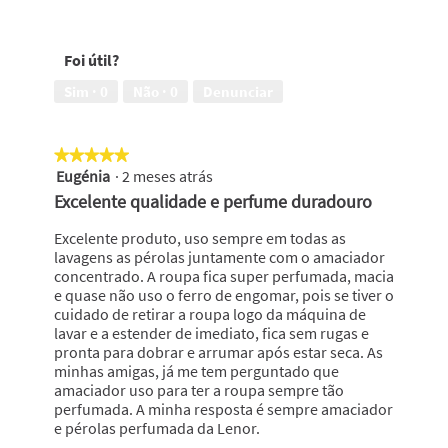
Foi útil?
Sim ·
0
Não ·
0
Denunciar
★★★★★
★★★★★
Eugénia
·
2 meses atrás
5
em
Excelente qualidade e perfume duradouro
5
estrelas.
Excelente produto, uso sempre em todas as
lavagens as pérolas juntamente com o amaciador
concentrado. A roupa fica super perfumada, macia
e quase não uso o ferro de engomar, pois se tiver o
cuidado de retirar a roupa logo da máquina de
lavar e a estender de imediato, fica sem rugas e
pronta para dobrar e arrumar após estar seca. As
minhas amigas, já me tem perguntado que
amaciador uso para ter a roupa sempre tão
perfumada. A minha resposta é sempre amaciador
e pérolas perfumada da Lenor.