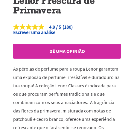
Lenor Frescura de
Primavera
4.9
(180)
4.9
Escrever uma análise
de
5
estrelas,
valor
DÊ UMA OPINIÃO
médio
de
classificação.
Read
As pérolas de perfume para a roupa Lenor garantem
180
Reviews.
uma explosão de perfume irresistível e duradouro na
Link
tua roupa! A coleção Lenor Classics é indicada para
para
a
os que procuram perfumes tradicionais e que
mesma
página.
combinam com os seus amaciadores. A fragrância
das flores da primavera, misturada com notas de
patchouli e cedro branco, oferece uma experiência
refrescante que o fará sentir-se renovado. Os