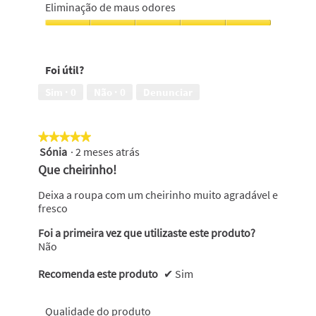
em
do
Eliminação de maus odores
5
produto,
5
Eliminação
em
de
5
maus
Foi útil?
odores,
5
Sim ·
0
Não ·
0
Denunciar
em
5
★★★★★
★★★★★
Sónia
·
2 meses atrás
5
em
Que cheirinho!
5
estrelas.
Deixa a roupa com um cheirinho muito agradável e
fresco
Foi a primeira vez que utilizaste este produto?
Não
Recomenda este produto
✔
Sim
Qualidade do produto