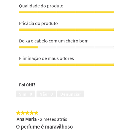
Qualidade do produto
Qualidade
do
Eficácia do produto
produto,
5
Eficácia
em
do
Deixa o cabelo com um cheiro bom
5
produto,
5
Deixa
em
o
Eliminação de maus odores
5
cabelo
com
Eliminação
um
de
cheiro
maus
Foi útil?
bom,
odores,
1
5
Sim ·
0
Não ·
0
Denunciar
em
em
5
5
★★★★★
★★★★★
Ana Maria
·
2 meses atrás
5
em
O perfume é maravilhoso
5