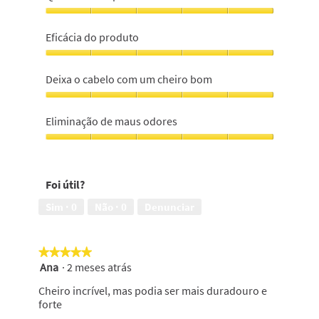
Qualidade
do
Eficácia do produto
produto,
5
Eficácia
em
do
Deixa o cabelo com um cheiro bom
5
produto,
5
Deixa
em
o
Eliminação de maus odores
5
cabelo
com
Eliminação
um
de
cheiro
maus
Foi útil?
bom,
odores,
5
5
Sim ·
0
Não ·
0
Denunciar
em
em
5
5
★★★★★
★★★★★
Ana
·
2 meses atrás
5
em
Cheiro incrível, mas podia ser mais duradouro e
5
forte
estrelas.