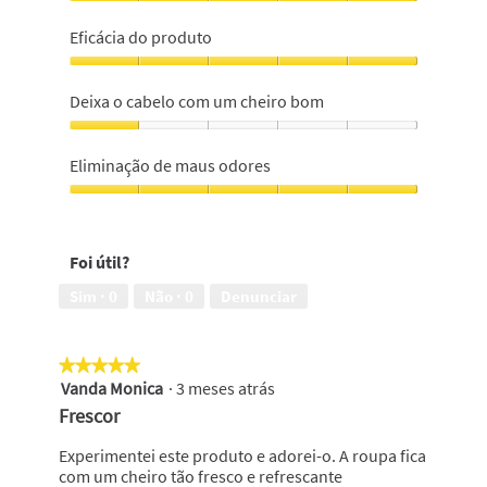
Qualidade
h
r
do
Eficácia do produto
a
a
produto,
s
f
5
Eficácia
p
i
em
do
é
a
Deixa o cabelo com um cheiro bom
5
produto,
r
E
5
Deixa
o
s
em
o
l
t
Eliminação de maus odores
5
cabelo
a
a
com
Eliminação
s
a
um
de
.
c
cheiro
maus
I
ç
Foi útil?
bom,
odores,
n
ã
1
5
f
o
Sim ·
0
Não ·
0
Denunciar
em
em
e
i
5
5
l
r
i
á
★★★★★
★★★★★
z
a
Vanda Monica
·
3 meses atrás
5
m
b
em
e
r
Frescor
5
n
i
estrelas.
t
r
Experimentei este produto e adorei-o. A roupa fica
e
u
com um cheiro tão fresco e refrescante