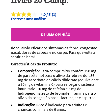
Ilvico 20 Comp.
4.0
(1)
4.0
Escrever uma análise
de
5
estrelas,
valor
DÊ UMA OPINIÃO
médio
de
classificação.
Ilvico, alívio eficaz dos sintomas da febre, congestão
Read
a
nasal, dores de cabeça e no corpo. Para que volte a
Review.
sentir-se bem!
Link
para
Características do Produto:
a
Composição:
Cada comprimido contém 250 mg
mesma
de paracetamol para o alívio da febre e dor, 36
página.
mg de ascorbato de cálcio dihidrato (equivalente
a 30 mg de vitamina C) para reforçar o sistema
imunitário, 10 mg de cafeína e 3 mg de
hidrogenomaleato de bromofeniramina para o
alívio da congestão nasal, lacrimejar e espirros.
Indicação:
Ilvico é indicado para adultos e
crianças com mais de 6 anos.