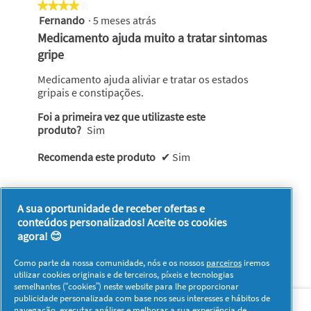
classificação
★★★★★
★★★★★
geral
Fernando
·
5 meses atrás
4
é
em
Medicamento ajuda muito a tratar sintomas
4
5
gripe
de
estrelas.
5.
Medicamento ajuda aliviar e tratar os estados
gripais e constipações.
Foi a primeira vez que utilizaste este
produto?
Sim
Recomenda este produto
✔
Sim
Foi útil?
A sua oportunidade de receber ofertas e
Sim ·
0
Não ·
0
Denunciar
conteúdos personalizados! Aceite os cookies
agora! 😊
Como parte da nossa comunidade, nós e os nossos
parceiros
iremos
utilizar cookies originais e de terceiros, píxeis e tecnologias
semelhantes (“cookies”) neste website para lhe proporcionar
Sobre nós
Contacto
Visitar www.pg.com
publicidade personalizada com base nos seus interesses e hábitos de
navegação, executar análises e melhorar a sua experiência de