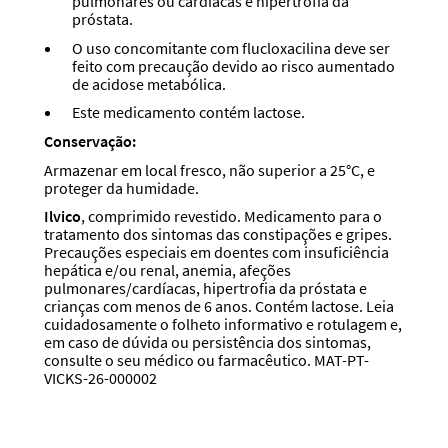
pulmonares ou cardíacas e hipertrofia da
próstata.
O uso concomitante com flucloxacilina deve ser
feito com precaução devido ao risco aumentado
de acidose metabólica.
Este medicamento contém lactose.
Conservação:
Armazenar em local fresco, não superior a 25°C, e
proteger da humidade.
Ilvico
, comprimido revestido. Medicamento para o
tratamento dos sintomas das constipações e gripes.
Precauções especiais em doentes com insuficiência
hepática e/ou renal, anemia, afeções
pulmonares/cardíacas, hipertrofia da próstata e
crianças com menos de 6 anos. Contém lactose. Leia
cuidadosamente o folheto informativo e rotulagem e,
em caso de dúvida ou persistência dos sintomas,
consulte o seu médico ou farmacêutico.
MAT-PT-
VICKS-26-000002