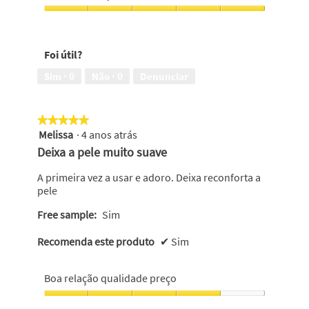
5
a
minha
Reduz
pele
a
contra
irritação
Foi útil?
a
da
irritação,
pele,
Sim ·
0
Não ·
0
Denunciar
5
5
em
em
5
5
★★★★★
★★★★★
Melissa
·
4 anos atrás
5
em
Deixa a pele muito suave
5
estrelas.
A primeira vez a usar e adoro. Deixa reconforta a
pele
Free sample:
Sim
Recomenda este produto
✔
Sim
Boa relação qualidade preço
Boa