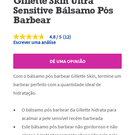
Gillette Skin Ultra
Sensitive Bálsamo Pós
Barbear
4.8
(12)
4.8
Escrever uma análise
de
5
estrelas,
valor
DÊ UMA OPINIÃO
médio
de
classificação.
Com o bálsamo pós barbear Gillette Skin, termine um
Read
12
barbear perfeito com a quantidade ideal de
Reviews.
Link
hidratação.
para
a
mesma
O bálsamo pós barbear da Gillette hidrata para
página.
acalmar a pele sensível recém-barbeada
Este bálsamo pós barbear não gorduroso e não