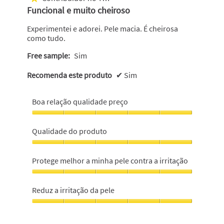
5
Funcional e muito cheiroso
estrelas.
Experimentei e adorei. Pele macia. É cheirosa
como tudo.
Free sample:
Sim
Recomenda este produto
✔
Sim
Boa relação qualidade preço
Boa
relação
Qualidade do produto
qualidade
preço,
Qualidade
5
do
Protege melhor a minha pele contra a irritação
em
produto,
5
5
Protege
em
melhor
Reduz a irritação da pele
5
a
minha
Reduz
pele
a