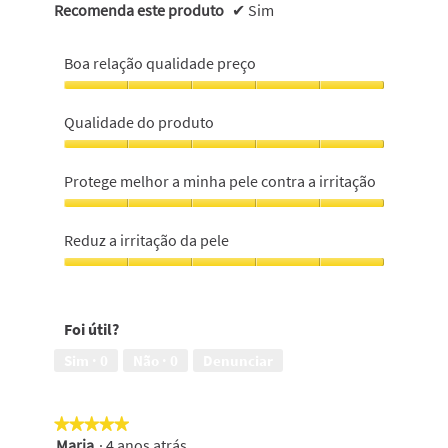
Recomenda este produto
✔
Sim
Boa relação qualidade preço
Boa
relação
Qualidade do produto
qualidade
preço,
Qualidade
5
do
Protege melhor a minha pele contra a irritação
em
produto,
5
5
Protege
em
melhor
Reduz a irritação da pele
5
a
minha
Reduz
pele
a
contra
irritação
Foi útil?
a
da
irritação,
pele,
Sim ·
0
Não ·
0
Denunciar
5
5
em
em
5
5
★★★★★
★★★★★
Maria
·
4 anos atrás
5