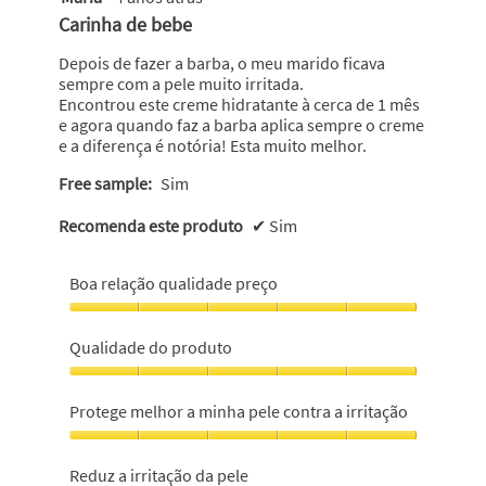
em
Carinha de bebe
5
estrelas.
Depois de fazer a barba, o meu marido ficava
sempre com a pele muito irritada.
Encontrou este creme hidratante à cerca de 1 mês
e agora quando faz a barba aplica sempre o creme
e a diferença é notória! Esta muito melhor.
Free sample:
Sim
Recomenda este produto
✔
Sim
Boa relação qualidade preço
Boa
relação
Qualidade do produto
qualidade
preço,
Qualidade
5
do
Protege melhor a minha pele contra a irritação
em
produto,
5
5
Protege
em
melhor
Reduz a irritação da pele