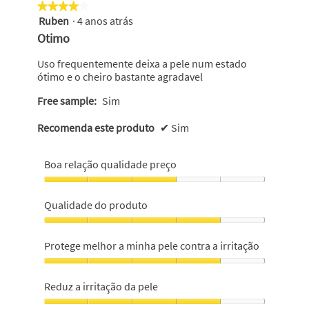
★★★★★
★★★★★
Ruben
·
4 anos atrás
4
em
Otimo
5
estrelas.
Uso frequentemente deixa a pele num estado
ótimo e o cheiro bastante agradavel
Free sample:
Sim
Recomenda este produto
✔
Sim
Boa relação qualidade preço
Boa
relação
Qualidade do produto
qualidade
preço,
Qualidade
3
do
Protege melhor a minha pele contra a irritação
em
produto,
5
4
Protege
em
melhor
Reduz a irritação da pele
5
a
minha