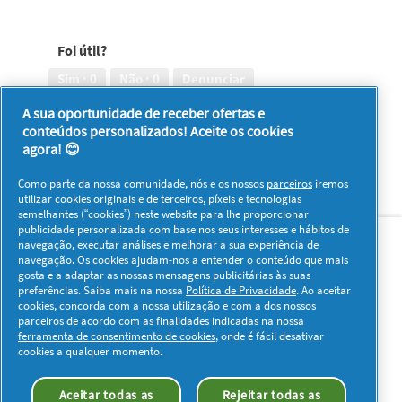
Reduz
pele
a
contra
irritação
Foi útil?
a
da
irritação,
pele,
Sim ·
0
Não ·
0
Denunciar
4
4
em
em
A sua oportunidade de receber ofertas e
5
5
conteúdos personalizados! Aceite os cookies
1–8 de 12 análises
Anterior
◄
Seguinte
►
agora! 😊
Reviews
Reviews
Como parte da nossa comunidade, nós e os nossos
parceiros
iremos
utilizar cookies originais e de terceiros, píxeis e tecnologias
semelhantes (“cookies”) neste website para lhe proporcionar
Sobre nós
Contacto
Visitar www.pg.com
publicidade personalizada com base nos seus interesses e hábitos de
navegação, executar análises e melhorar a sua experiência de
navegação. Os cookies ajudam-nos a entender o conteúdo que mais
Redes Sociais
gosta e a adaptar as nossas mensagens publicitárias às suas
preferências. Saiba mais na nossa
Política de Privacidade
. Ao aceitar
cookies, concorda com a nossa utilização e com a dos nossos
parceiros de acordo com as finalidades indicadas na nossa
ferramenta de consentimento de cookies
, onde é fácil desativar
cookies a qualquer momento.
Os meus dados
Privacidade
Sobre os Cookies
Aceitar todas as
Rejeitar todas as