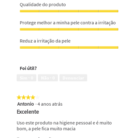
relação
Qualidade do produto
qualidade
preço,
Qualidade
4
do
Protege melhor a minha pele contra a irritação
em
produto,
5
5
Protege
em
melhor
Reduz a irritação da pele
5
a
minha
Reduz
pele
a
contra
irritação
Foi útil?
a
da
irritação,
pele,
Sim ·
0
Não ·
0
Denunciar
5
5
em
em
5
5
★★★★★
★★★★★
Antonio
·
4 anos atrás
4
em
Excelente
5
estrelas.
Uso este produto na higiene pessoal e é muito
bom, a pele fica muito macia