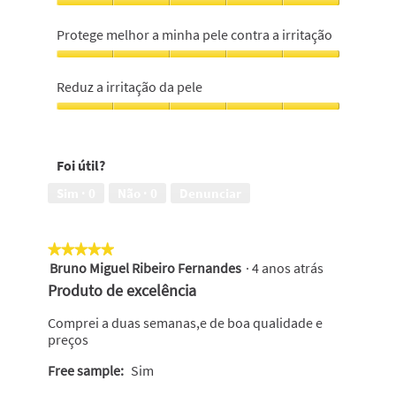
preço,
Qualidade
5
do
Protege melhor a minha pele contra a irritação
em
produto,
5
5
Protege
em
melhor
Reduz a irritação da pele
5
a
minha
Reduz
pele
a
contra
irritação
Foi útil?
a
da
irritação,
pele,
Sim ·
0
Não ·
0
Denunciar
5
5
em
em
5
5
★★★★★
★★★★★
Bruno Miguel Ribeiro Fernandes
·
4 anos atrás
5
em
Produto de excelência
5
estrelas.
Comprei a duas semanas,e de boa qualidade e
preços
Free sample:
Sim