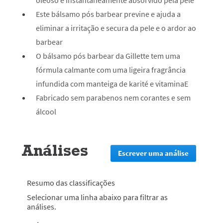
oleoso é instantaneamente absorvido pela pele
Este bálsamo pós barbear previne e ajuda a
eliminar a irritação e secura da pele e o ardor ao
barbear
O bálsamo pós barbear da Gillette tem uma
fórmula calmante com uma ligeira fragrância
infundida com manteiga de karité e vitamina
E
Fabricado sem parabenos nem corantes e sem
álcool
Análises
Escrever uma análise
.
Esta
ação
irá
Resumo das classificações
redirecion
Selecionar uma linha abaixo para filtrar as
lo
análises.
para
a