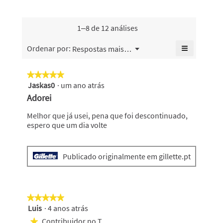
de
a
4.9
da
5.
irritação,
de
pele,
o
5.
o
1–8 de 12 análises
valor
valor
de
de
≡
Menu
Ordenar por:
Respostas mais recentes
classifica
▼
classifica
Se
geral
geral
clicar
é
no
é
★★★★★
★★★★★
4.9
seguinte
4.9
Jaskas0
·
um ano atrás
5
botão
de
de
atualiza
em
Adorei
5.
o
5.
5
conteúdo
abaixo
estrelas.
Melhor que já usei, pena que foi descontinuado,
espero que um dia volte
Publicado originalmente em gillette.pt
★★★★★
★★★★★
Luis
·
4 anos atrás
5
em
Contribuidor no Top 500
★