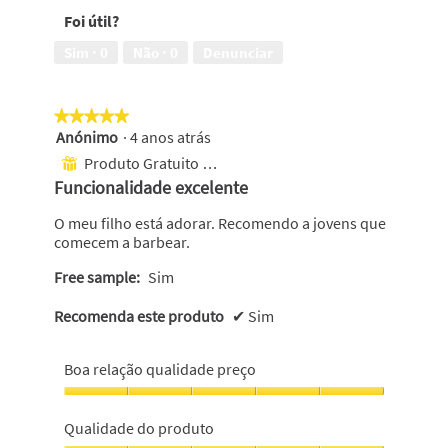
contra
irritação
Foi útil?
a
da
irritação,
pele,
Sim ·
0
Não ·
0
Denunciar
5
5
em
em
5
5
★★★★★
★★★★★
Anónimo
·
4 anos atrás
5
em
Produto Gratuito Recebido
⊞
5
Funcionalidade excelente
estrelas.
O meu filho está adorar. Recomendo a jovens que
comecem a barbear.
Free sample:
Sim
Recomenda este produto
✔
Sim
Boa relação qualidade preço
Boa
relação
Qualidade do produto
qualidade