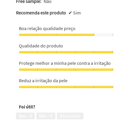
Free sample:
Não
Recomenda este produto
✔
Sim
Boa relação qualidade preço
Boa
relação
Qualidade do produto
qualidade
preço,
Qualidade
4
do
Protege melhor a minha pele contra a irritação
em
produto,
5
5
Protege
em
melhor
Reduz a irritação da pele
5
a
minha
Reduz
pele
a
contra
irritação
Foi útil?
a
da
irritação,
pele,
Sim ·
0
Não ·
0
Denunciar
5
5
em
em
5
5