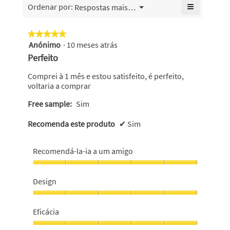
5.
geral
≡
Menu
Ordenar por:
Respostas mais recentes
4.7
de
▼
é
Se
de
5.
4.5
clicar
5.
no
de
★★★★★
★★★★★
seguinte
5.
Anónimo
·
10 meses atrás
5
botão
atualiza
em
Perfeito
o
5
conteúdo
abaixo
estrelas.
Comprei à 1 mês e estou satisfeito, é perfeito,
voltaria a comprar
Free sample:
Sim
Recomenda este produto
✔
Sim
Recomendá-la-ia a um amigo
Recomendá-
la-
Design
ia
a
Design,
um
5
Eficácia
amigo,
em
5
5
Eficácia,