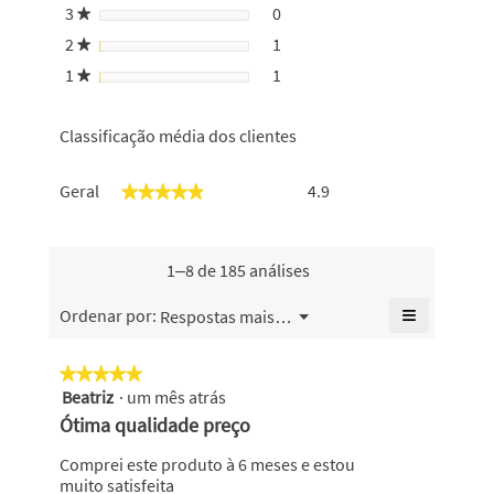
início
3
estrelas
0
0 análises com 3 estrelas.
Selecionar para filtrar anális
★
de
2
estrelas
1
sessão
1 análise com 2 estrelas.
Selecionar para filtrar anális
★
1
estrelas
1
1 análise com 1 estrela.
Selecionar para filtrar anális
★
Classificação média dos clientes
Geral,
Geral
4.9
★★★★★
★★★★★
o
valor
de
classificação
1–8 de 185 análises
geral
é
≡
Menu
Ordenar por:
Respostas mais recentes
▼
4.9
Se
de
clicar
no
5.
★★★★★
★★★★★
seguinte
Beatriz
·
um mês atrás
5
botão
atualiza
em
Ótima qualidade preço
o
5
conteúdo
abaixo
estrelas.
Comprei este produto à 6 meses e estou
muito satisfeita