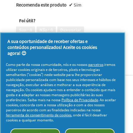
Recomenda este produto
✔
Sim
Foi útil?
Sim ·
0
Não ·
0
Denunciar
A sua oportunidade de receber ofertas e
conteúdos personalizados! Aceite os cookies
1–8 de 185 análises
Anterior
◄
Seguinte
►
agora! 😊
Reviews
Reviews
Como parte da nossa comunidade, nós e os nossos
parceiros
iremos
utilizar cookies originais e de terceiros, píxeis e tecnologias
semelhantes (“cookies”) neste website para lhe proporcionar
Sobre nós
Contacto
Visitar www.pg.com
publicidade personalizada com base nos seus interesses e hábitos de
navegação, executar análises e melhorar a sua experiência de
navegação. Os cookies ajudam-nos a entender o conteúdo que mais
Redes Sociais
gosta e a adaptar as nossas mensagens publicitárias às suas
preferências. Saiba mais na nossa
Política de Privacidade
. Ao aceitar
cookies, concorda com a nossa utilização e com a dos nossos
parceiros de acordo com as finalidades indicadas na nossa
ferramenta de consentimento de cookies
, onde é fácil desativar
cookies a qualquer momento.
Os meus dados
Privacidade
Sobre os Cookies