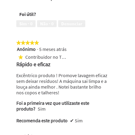
Foi útil?
Sim ·
0
Não ·
0
Denunciar
★★★★★
★★★★★
Anónimo
·
5 meses atrás
5
em
Contribuidor no Top 500
★
5
Rápido e eficaz
estrelas.
Excêntrico produto ! Promove lavagem eficaz
sem deixar resíduos! A máquina sai limpa e a
louça ainda melhor . Notei bastante brilho
nos copos e talheres!
Foi a primeira vez que utilizaste este
produto?
Sim
Recomenda este produto
✔
Sim