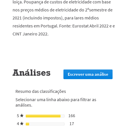
loiça. Poupança de custos de eletricidade com base
nos preços médios de eletricidade do 2ºsemestre de
2021 (incluindo impostos), para lares médios
residentes em Portugal. Fonte: Eurostat Abril 2022 e e
CINT Janeiro 2022.
Análises
Escrever uma análise
.
Esta
ação
irá
Resumo das classificações
redirecion
Selecionar uma linha abaixo para filtrar as
lo
análises.
para
a
5
estrelas
166
166 análises com 5 estrelas.
Selecionar para filtrar anál
★
página
de
4
estrelas
17
17 análises com 4 estrelas.
Selecionar para filtrar análi
★