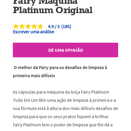
Fairy Máquina
Platinum Original
4.9
(185)
4.9
Escrever uma análise
de
5
estrelas,
valor
DÊ UMA OPINIÃO
médio
de
classificação.
Read
O melhor da Fairy para os desafios de limpeza à
185
Reviews.
primeira mais difíceis
Link
para
a
As cápsulas para máquina da loiça Fairy Platinum
mesma
página.
Tudo Em Um têm uma ação de limpeza à primeira e a
sua fórmula está à altura dos mais difíceis desafios de
limpeza para que os seus pratos fiquem a brilhar.
Fairy Platinum tem o poder de limpeza que lhe dá a