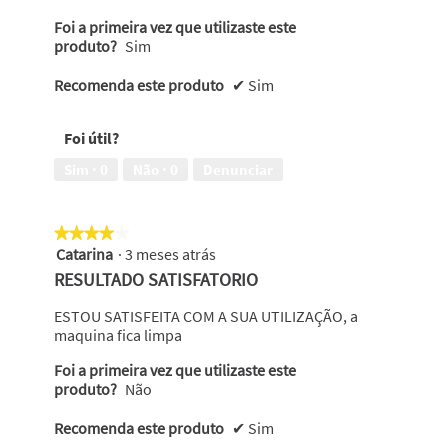
Foi a primeira vez que utilizaste este
produto?
Sim
Recomenda este produto
✔
Sim
Foi útil?
Sim ·
0
Não ·
0
Denunciar
★★★★★
★★★★★
Catarina
·
3 meses atrás
4
em
RESULTADO SATISFATORIO
5
estrelas.
ESTOU SATISFEITA COM A SUA UTILIZAÇÃO, a
maquina fica limpa
Foi a primeira vez que utilizaste este
produto?
Não
Recomenda este produto
✔
Sim