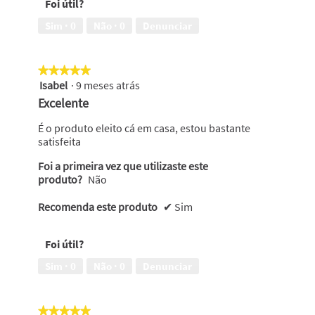
Foi útil?
Sim ·
0
Não ·
0
Denunciar
★★★★★
★★★★★
Isabel
·
9 meses atrás
5
em
Excelente
5
estrelas.
É o produto eleito cá em casa, estou bastante
satisfeita
Foi a primeira vez que utilizaste este
produto?
Não
Recomenda este produto
✔
Sim
Foi útil?
Sim ·
0
Não ·
0
Denunciar
★★★★★
★★★★★