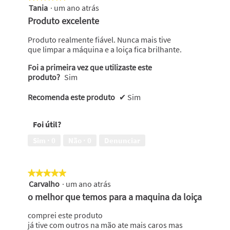
Tania
·
um ano atrás
5
em
Produto excelente
5
estrelas.
Produto realmente fiável. Nunca mais tive
que limpar a máquina e a loiça fica brilhante.
Foi a primeira vez que utilizaste este
produto?
Sim
Recomenda este produto
✔
Sim
Foi útil?
Sim ·
0
Não ·
0
Denunciar
★★★★★
★★★★★
Carvalho
·
um ano atrás
5
em
o melhor que temos para a maquina da loiça
5
estrelas.
comprei este produto
já tive com outros na mão ate mais caros mas