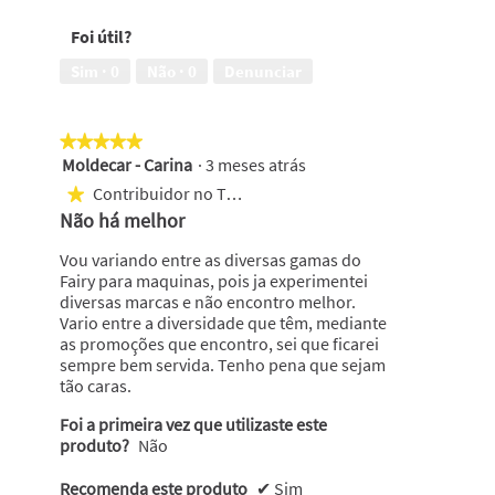
Foi útil?
Sim ·
0
Não ·
0
Denunciar
★★★★★
★★★★★
Moldecar - Carina
·
3 meses atrás
5
em
Contribuidor no Top 1000
★
5
Não há melhor
estrelas.
Vou variando entre as diversas gamas do
Fairy para maquinas, pois ja experimentei
diversas marcas e não encontro melhor.
Vario entre a diversidade que têm, mediante
as promoções que encontro, sei que ficarei
sempre bem servida. Tenho pena que sejam
tão caras.
Foi a primeira vez que utilizaste este
produto?
Não
Recomenda este produto
✔
Sim