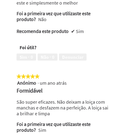
este e simplesmente o melhor
Foi a primeira vez que utilizaste este
produto?
Não
Recomenda este produto
✔
Sim
Foi útil?
Sim ·
0
Não ·
0
Denunciar
★★★★★
★★★★★
Anónimo
·
um ano atrás
5
em
Formidável
5
estrelas.
São super eficazes. Não deixam a loiça com
manchas e desfazem na perfeição. A loiça sai
a brilhar e limpa
Foi a primeira vez que utilizaste este
produto?
Sim