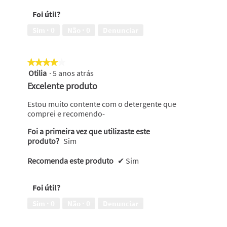
Foi útil?
Sim ·
0
Não ·
0
Denunciar
★★★★★
★★★★★
Otilia
·
5 anos atrás
4
em
Excelente produto
5
estrelas.
Estou muito contente com o detergente que
comprei e recomendo-
Foi a primeira vez que utilizaste este
produto?
Sim
Recomenda este produto
✔
Sim
Foi útil?
Sim ·
0
Não ·
0
Denunciar