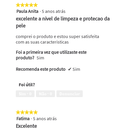
★★★★★
★★★★★
Paula Anita
·
5 anos atrás
5
em
excelente a nivel de limpeza e protecao da
5
pele
estrelas.
comprei o produto e estou super satisfeita
com as suas caracteristicas
Foi a primeira vez que utilizaste este
produto?
Sim
Recomenda este produto
✔
Sim
Foi útil?
Sim ·
0
Não ·
0
Denunciar
★★★★★
★★★★★
Fatima
·
5 anos atrás
5
em
Excelente
5