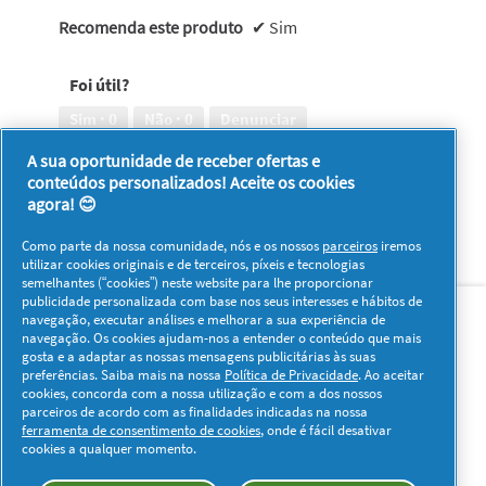
Recomenda este produto
✔
Sim
Foi útil?
Sim ·
0
Não ·
0
Denunciar
A sua oportunidade de receber ofertas e
conteúdos personalizados! Aceite os cookies
1–8 de 12 análises
Anterior
◄
Seguinte
►
agora! 😊
Reviews
Reviews
Como parte da nossa comunidade, nós e os nossos
parceiros
iremos
utilizar cookies originais e de terceiros, píxeis e tecnologias
semelhantes (“cookies”) neste website para lhe proporcionar
Sobre nós
Contacto
Visitar www.pg.com
publicidade personalizada com base nos seus interesses e hábitos de
navegação, executar análises e melhorar a sua experiência de
navegação. Os cookies ajudam-nos a entender o conteúdo que mais
Redes Sociais
gosta e a adaptar as nossas mensagens publicitárias às suas
preferências. Saiba mais na nossa
Política de Privacidade
. Ao aceitar
cookies, concorda com a nossa utilização e com a dos nossos
parceiros de acordo com as finalidades indicadas na nossa
ferramenta de consentimento de cookies
, onde é fácil desativar
cookies a qualquer momento.
Os meus dados
Privacidade
Sobre os Cookies