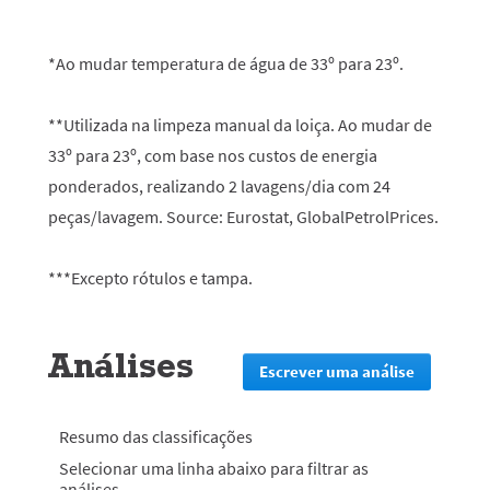
*Ao mudar temperatura de água de 33º para 23º.
**Utilizada na limpeza manual da loiça. Ao mudar de
33º para 23º, com base nos custos de energia
ponderados, realizando 2 lavagens/dia com 24
peças/lavagem. Source: Eurostat, GlobalPetrolPrices.
***Excepto rótulos e tampa.
Análises
Escrever uma análise
.
Esta
ação
irá
Resumo das classificações
redirecion
Selecionar uma linha abaixo para filtrar as
lo
análises.