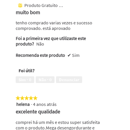
atualiza
em
Produto Gratuito Recebido
⊞
o
5
conteúdo
muito bom
abaixo
estrelas.
tenho comprado varias vezes e sucesso
comprovado. está aprovado
Foi a primeira vez que utilizaste este
produto?
Não
Recomenda este produto
✔
Sim
Foi útil?
Sim ·
0
Não ·
0
Denunciar
★★★★★
★★★★★
helena
·
4 anos atrás
5
em
excelente qualidade
5
estrelas.
comprei há um mês e estou super satisfeita
com o produto.Mega desengordurante e