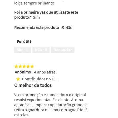
loiça sempre brilhante
Foi a primeira vez que utilizaste este
produto?
Sim
Recomenda este produto
✘
Não
Foi útil?
Sim ·
0
Não ·
0
Denunciar
★★★★★
★★★★★
Anónimo
·
4 anos atrás
5
em
Contribuidor no Top 500
★
5
O melhor de todos
estrelas.
Vi em promoção e como adoro o original
resolvi experimentar. Excelente. Aroma
agradável, limpeza rop, duração grande e
retira a goardura mesmo.com agua frio. 5
estrelas.