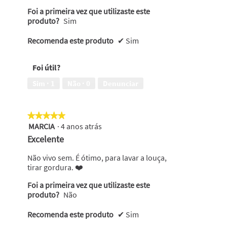
Foi a primeira vez que utilizaste este
produto?
Sim
Recomenda este produto
✔
Sim
Foi útil?
Sim ·
1
Não ·
0
Denunciar
★★★★★
★★★★★
MARCIA
·
4 anos atrás
5
em
Excelente
5
estrelas.
Não vivo sem. É ótimo, para lavar a louça,
tirar gordura. ❤️
Foi a primeira vez que utilizaste este
produto?
Não
Recomenda este produto
✔
Sim