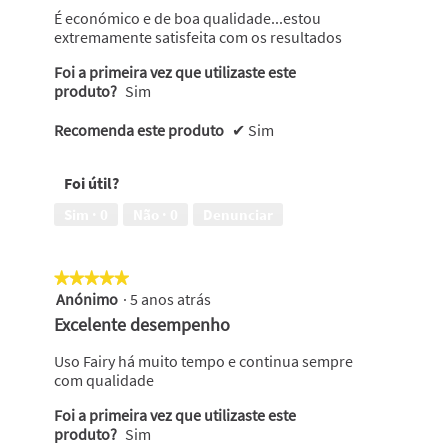
estrelas.
É económico e de boa qualidade...estou
extremamente satisfeita com os resultados
Foi a primeira vez que utilizaste este
produto?
Sim
Recomenda este produto
✔
Sim
Foi útil?
Sim ·
0
Não ·
0
Denunciar
★★★★★
★★★★★
Anónimo
·
5 anos atrás
5
em
Excelente desempenho
5
estrelas.
Uso Fairy há muito tempo e continua sempre
com qualidade
Foi a primeira vez que utilizaste este
produto?
Sim