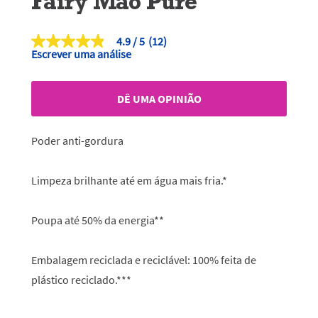
Fairy Mão Pure
4.9
(12)
4.9
Escrever uma análise
de
5
estrelas,
valor
DÊ UMA OPINIÃO
médio
de
classificação.
Read
Poder anti-gordura
12
Reviews.
Link
Limpeza brilhante até em água mais fria.*
para
a
mesma
página.
Poupa até 50% da energia**
Embalagem reciclada e reciclável: 100% feita de
plástico reciclado.***