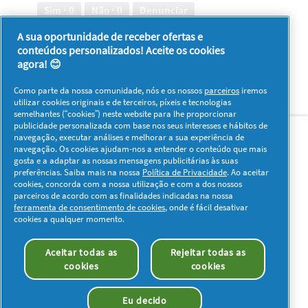
m
Sim ·
0
Não ·
0
Denunciar
a
j
A sua oportunidade de receber ofertas e
a
conteúdos personalizados! Aceite os cookies
1–8 de 12 análises
Anterior
◄
Seguinte
►
n
agora! 😊
Reviews
Reviews
e
l
Como parte da nossa comunidade, nós e os nossos
parceiros
iremos
a
utilizar cookies originais e de terceiros, píxeis e tecnologias
m
semelhantes (“cookies”) neste website para lhe proporcionar
o
Sobre nós
Contacto
Visitar www.pg.com
publicidade personalizada com base nos seus interesses e hábitos de
d
navegação, executar análises e melhorar a sua experiência de
a
navegação. Os cookies ajudam-nos a entender o conteúdo que mais
Redes Sociais
l
gosta e a adaptar as nossas mensagens publicitárias às suas
.
preferências. Saiba mais na nossa
Política de Privacidade
. Ao aceitar
cookies, concorda com a nossa utilização e com a dos nossos
parceiros de acordo com as finalidades indicadas na nossa
ferramenta de consentimento de cookies
, onde é fácil desativar
cookies a qualquer momento.
Os meus dados
Privacidade
Sobre os Cookies
Aceitar todas as
Rejeitar todas as
Termos e Condições
Declaração de Acessibilidade
cookies
cookies
© 2026 Procter & Gamble. Todos os direitos reservados. O uso e
acesso à informação presentes neste site estão sujeitos aos
Eu decido
termos e condições definidos no nosso acordo legal.