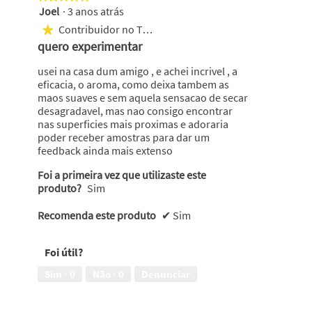
Joel
·
3 anos atrás
5
em
Contribuidor no Top 50
★
5
quero experimentar
estrelas.
usei na casa dum amigo , e achei incrivel , a
eficacia, o aroma, como deixa tambem as
maos suaves e sem aquela sensacao de secar
desagradavel, mas nao consigo encontrar
nas superficies mais proximas e adoraria
poder receber amostras para dar um
feedback ainda mais extenso
Foi a primeira vez que utilizaste este
produto?
Sim
Recomenda este produto
✔
Sim
Foi útil?
Sim ·
0
Não ·
0
Denunciar