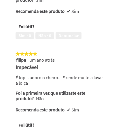
Recomenda este produto
✔
Sim
Foi útil?
Sim ·
0
Não ·
0
Denunciar
★★★★★
★★★★★
filipa
·
um ano atrás
5
em
Impecável
5
estrelas.
É top... adoro o cheiro... E rende muito a lavar
a loiça
Foi a primeira vez que utilizaste este
produto?
Não
Recomenda este produto
✔
Sim
Foi útil?