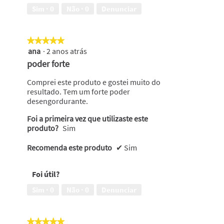
Sim ·
0
Não ·
0
Denunciar
★★★★★
★★★★★
ana
·
2 anos atrás
5
em
poder forte
5
estrelas.
Comprei este produto e gostei muito do
resultado. Tem um forte poder
desengordurante.
Foi a primeira vez que utilizaste este
produto?
Sim
Recomenda este produto
✔
Sim
Foi útil?
Sim ·
0
Não ·
0
Denunciar
★★★★★
★★★★★