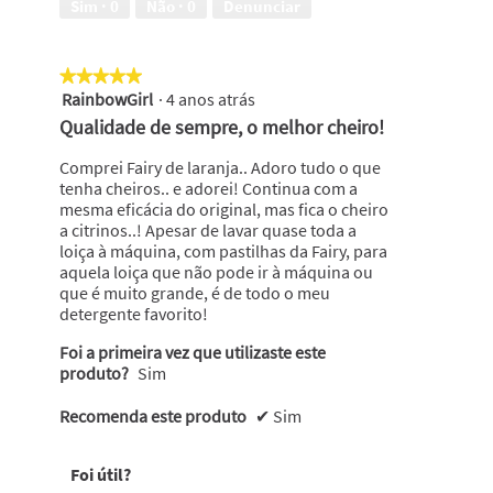
Sim ·
0
Não ·
0
Denunciar
m
r
a
a
r
f
★★★★★
★★★★★
c
i
RainbowGirl
·
4 anos atrás
5
a
a
em
p
E
Qualidade de sempre, o melhor cheiro!
5
r
s
estrelas.
e
t
Comprei Fairy de laranja.. Adoro tudo o que
f
a
tenha cheiros.. e adorei! Continua com a
e
a
mesma eficácia do original, mas fica o cheiro
r
c
a citrinos..! Apesar de lavar quase toda a
i
ç
loiça à máquina, com pastilhas da Fairy, para
d
ã
aquela loiça que não pode ir à máquina ou
a
o
que é muito grande, é de todo o meu
i
detergente favorito!
r
Foi a primeira vez que utilizaste este
á
produto?
Sim
a
b
r
Recomenda este produto
✔
Sim
i
r
Foi útil?
u