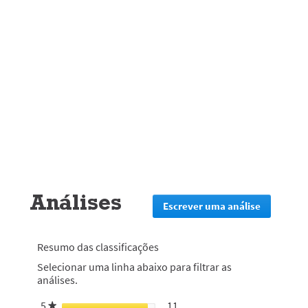
Análises
Escrever uma análise
.
Esta
ação
irá
Resumo das classificações
redirecion
Selecionar uma linha abaixo para filtrar as
lo
análises.
para
a
5
estrelas
11
11 análises com 5 estrelas.
Selecionar para filtrar análi
★