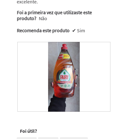
excelente.
Foi a primeira vez que utilizaste este
produto?
Não
Recomenda este produto
✔
Sim
M
F
i
o
n
t
Foi útil?
h
o
a
g