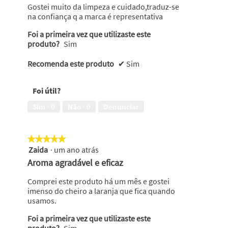
abaixo
estrelas.
Gostei muito da limpeza e cuidado,traduz-se
na confiança q a marca é representativa
Foi a primeira vez que utilizaste este
produto?
Sim
Recomenda este produto
✔
Sim
Foi útil?
Sim ·
0
Não ·
0
Denunciar
★★★★★
★★★★★
Zaida
·
um ano atrás
5
em
Aroma agradável e eficaz
5
estrelas.
Comprei este produto há um mês e gostei
imenso do cheiro a laranja que fica quando
usamos.
Foi a primeira vez que utilizaste este
produto?
Sim