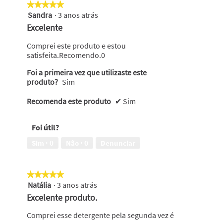
★★★★★
★★★★★
Sandra
·
3 anos atrás
5
em
Excelente
5
estrelas.
Comprei este produto e estou
satisfeita.Recomendo.0
Foi a primeira vez que utilizaste este
produto?
Sim
Recomenda este produto
✔
Sim
Foi útil?
Sim ·
0
Não ·
0
Denunciar
★★★★★
★★★★★
Natália
·
3 anos atrás
5
em
Excelente produto.
5
estrelas.
Comprei esse detergente pela segunda vez é