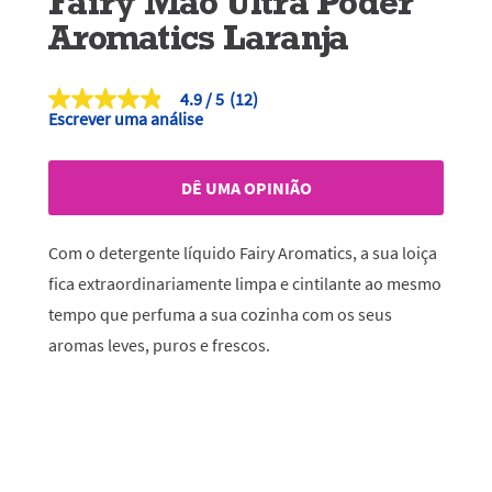
Fairy Mão Ultra Poder
Aromatics Laranja
4.9
(12)
4.9
Escrever uma análise
de
5
estrelas,
valor
DÊ UMA OPINIÃO
médio
de
classificação.
Read
Com o detergente líquido Fairy Aromatics, a sua loiça
12
Reviews.
fica extraordinariamente limpa e cintilante ao mesmo
Link
tempo que perfuma a sua cozinha com os seus
para
a
aromas leves, puros e frescos.
mesma
página.