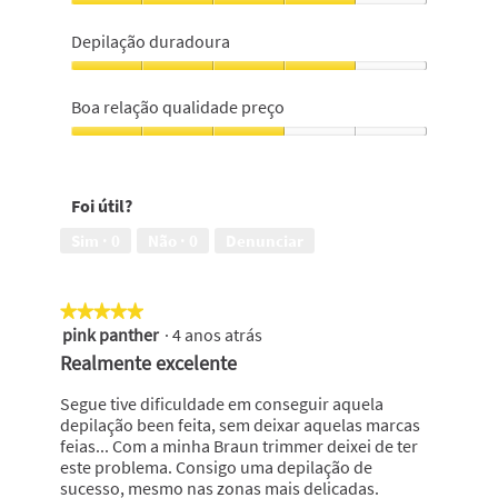
da
Eficácia
pele,
do
Depilação duradoura
4
produto,
em
4
Depilação
5
em
duradoura,
Boa relação qualidade preço
5
4
em
Boa
5
relação
qualidade
Foi útil?
preço,
3
Sim ·
0
Não ·
0
Denunciar
em
5
★★★★★
★★★★★
pink panther
·
4 anos atrás
5
em
Realmente excelente
5
estrelas.
Segue tive dificuldade em conseguir aquela
depilação been feita, sem deixar aquelas marcas
feias... Com a minha Braun trimmer deixei de ter
este problema. Consigo uma depilação de
sucesso, mesmo nas zonas mais delicadas.