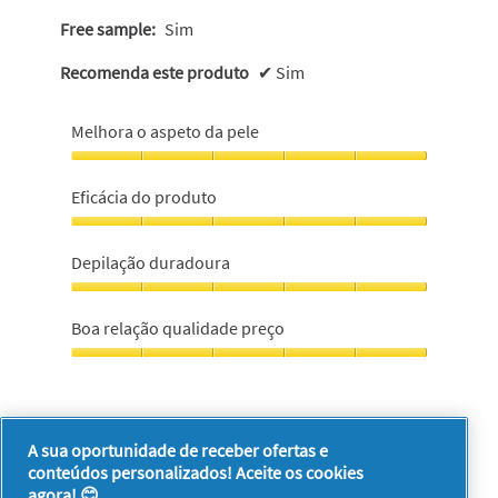
Free sample:
Sim
Recomenda este produto
✔
Sim
Melhora o aspeto da pele
Melhora
o
Eficácia do produto
aspeto
da
Eficácia
pele,
do
Depilação duradoura
5
produto,
em
5
Depilação
5
em
duradoura,
Boa relação qualidade preço
5
5
em
Boa
5
relação
qualidade
Foi útil?
preço,
A sua oportunidade de receber ofertas e
5
Sim ·
0
Não ·
0
Denunciar
em
conteúdos personalizados! Aceite os cookies
5
agora! 😊