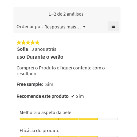
é
preço,
4.5
geral
4.5
o
de
é
de
valor
1–2 de 2 análises
5.
4.5
5.
de
de
classifica
≡
Menu
Ordenar por:
Respostas mais recentes
5.
▼
geral
Se
é
clicar
no
4
★★★★★
★★★★★
seguinte
de
Sofia
·
3 anos atrás
5
botão
5.
atualiza
em
uso Durante o verão
o
5
conteúdo
abaixo
estrelas.
Comprei o Produto e fiquei contente com o
resultado
Free sample:
Sim
Recomenda este produto
✔
Sim
Melhora o aspeto da pele
Melhora
o
Eficácia do produto
aspeto