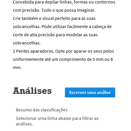
Concebida para depilar linhas, formas ou contornos
com precisão. Tudo o que possa imaginar.
Crie também o visual perfeito para as suas
sobrancelhas. Pode utilizar facilmente a cabeça de
corte de alta precisão para modelar as suas
sobrancelhas.
2 Pentes aparadores. Opte por aparar os seus pelos
uniformemente até um comprimento de 5 mm ou 8
mm.
Análises
Escrever uma análise
.
Esta
ação
irá
Resumo das classificações
redirecion
Selecionar uma linha abaixo para filtrar as
lo
análises.
para