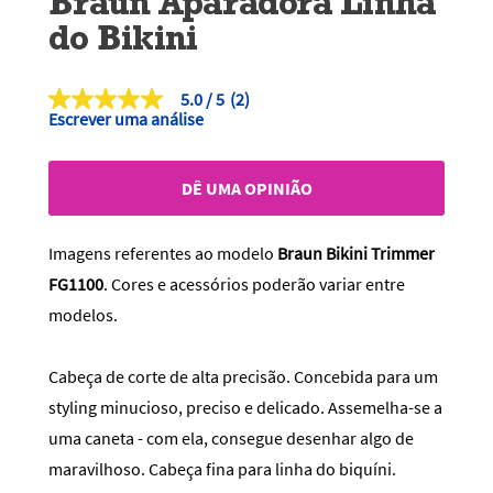
Braun Aparadora Linha
do Bikini
5.0
(2)
5.0
Escrever uma análise
de
5
estrelas,
valor
DÊ UMA OPINIÃO
médio
de
classificação.
Read
Imagens referentes ao modelo
Braun Bikini Trimmer
2
Reviews.
FG1100
. Cores e acessórios poderão variar entre
Link
modelos.
para
a
mesma
página.
Cabeça de corte de alta precisão. Concebida para um
styling minucioso, preciso e delicado. Assemelha-se a
uma caneta - com ela, consegue desenhar algo de
maravilhoso. Cabeça fina para linha do biquíni.