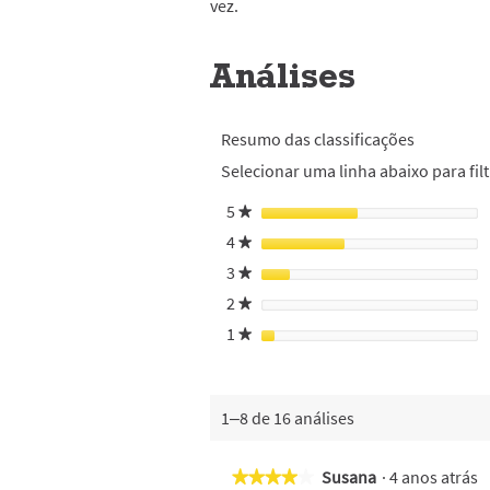
vez.
Análises
Resumo das classificações
Selecionar uma linha abaixo para filt
5
estrelas
★
4
estrelas
★
3
estrelas
★
2
estrelas
★
1
estrelas
★
1–8 de 16 análises
Susana
·
4 anos atrás
★★★★★
★★★★★