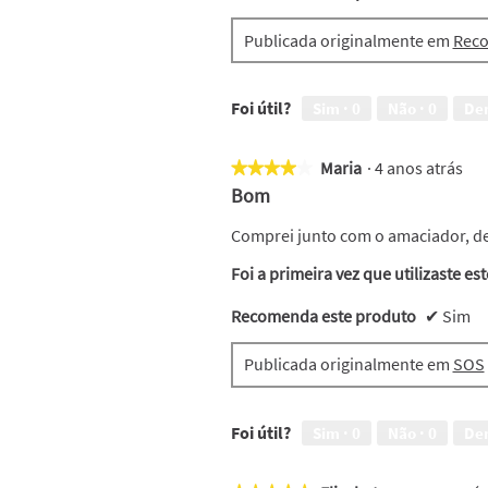
Publicada originalmente em
Reco
Foi útil?
Sim ·
0
Não ·
0
De
Maria
·
4 anos atrás
★★★★★
★★★★★
4
Bom
em
5
Comprei junto com o amaciador, dei
estrelas.
Foi a primeira vez que utilizaste es
Recomenda este produto
✔
Sim
Publicada originalmente em
SOS
Foi útil?
Sim ·
0
Não ·
0
De