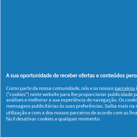
Ana
·
5 anos atrás
★★★★★
★★★★★
4
Serve para o que é pretendido
em
5
Gosto, serve para a função preten
estrelas.
Foi a primeira vez que utilizaste es
Recomenda este produto
✘
Não
Publicada originalmente em
Can
A sua oportunidade de receber ofertas e conteúdos perso
Foi útil?
Sim ·
0
Não ·
0
De
Como parte da nossa comunidade, nós e os nossos
parceiros
i
(“cookies”) neste website para lhe proporcionar publicidade 
Quelimane
·
5 anos at
★★★★★
★★★★★
análises e melhorar a sua experiência de navegação. Os cook
5
Óptimo
mensagens publicitárias às suas preferências. Saiba mais na
em
utilização e com a dos nossos parceiros de acordo com as fin
5
Comprei há quase 2 meses e agrada
fácil desativar cookies a qualquer momento.
estrelas.
condicionador
Foi a primeira vez que utilizaste es