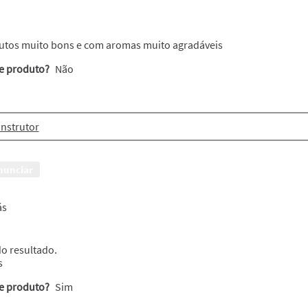
s
dutos muito bons e com aromas muito agradáveis
te produto?
Não
nstrutor
nunciar
rás
do resultado.
s
te produto?
Sim