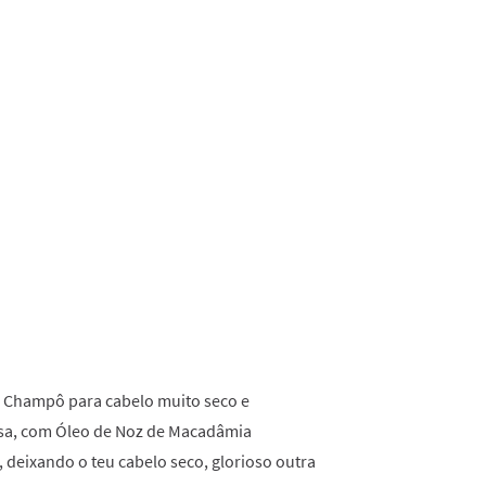
16
Reviews.
Link
para
a
mesma
página.
e Champô para cabelo muito seco e
osa, com Óleo de Noz de Macadâmia
, deixando o teu cabelo seco, glorioso outra