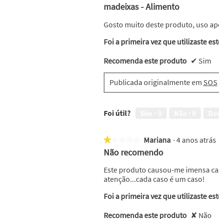
4
madeixas - Alimento
em
5
Gosto muito deste produto, uso apó
estrelas.
Foi a primeira vez que utilizaste es
Recomenda este produto
✔
Sim
Publicada originalmente em
SOS
Foi útil?
Sim ·
0
Não ·
0
De
Mariana
·
4 anos atrás
★★★★★
★★★★★
1
Não recomendo
em
5
Este produto causou-me imensa cas
estrelas.
atenção...cada caso é um caso!
Foi a primeira vez que utilizaste es
Recomenda este produto
✘
Não