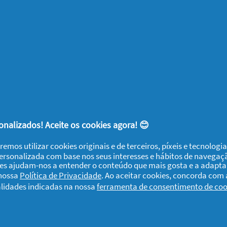
dida. Não acho que seja o melhor mas não é mau.
te produto?
Sim
hamo
nalizados! Aceite os cookies agora! 😊
nunciar
remos utilizar cookies originais e de terceiros, píxeis e tecnolog
personalizada com base nos seus interesses e hábitos de navegaç
rás
ies ajudam-nos a entender o conteúdo que mais gosta e a adapta
 nossa
Política de Privacidade
. Ao aceitar cookies, concorda com
alidades indicadas na nossa
ferramenta de consentimento de coo
-me bastante. Aparento ter mais cabelo e fica brilhante. Gosto mu
te produto?
Sim