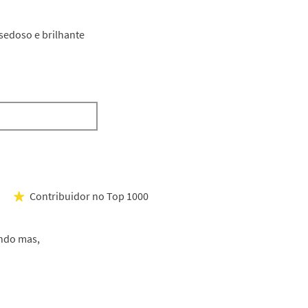
botão
atualiza
o
sedoso e brilhante
conteúdo
abaixo
Contribuidor no Top 1000
★
endo mas,