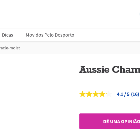
Dicas
Movidos Pelo Desporto
acle-moist
Aussie Cham
4.1
(16)
4.1
de
5
estrelas,
valor
DÊ UMA OPINIÃ
médio
de
classificação.
Read