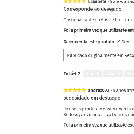
Elisabete
·
5 anos atrá
★★★★★
★★★★★
5
Corresponde ao desejado
em
5
Gosto bastante da Aussie tem pro
estrelas.
Foi a primeira vez que utilizaste es
Recomenda este produto
✔
Sim
Publicada originalmente em
Reco
Foi útil?
Sim ·
0
Não ·
0
De
andrex002
·
5 anos at
★★★★★
★★★★★
5
sedosidade em destaque
em
5
Já usei o produto e gostei imenso 
estrelas.
Sedoso, e desembaraça bem os nó
Foi a primeira vez que utilizaste es