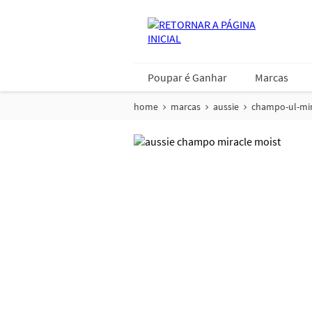
Poupar é Ganhar
Marcas
home
marcas
aussie
champo-ul-mir