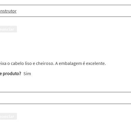
nstrutor
nunciar
xa o cabelo liso e cheiroso. A embalagem é excelente.
te produto?
Sim
nunciar