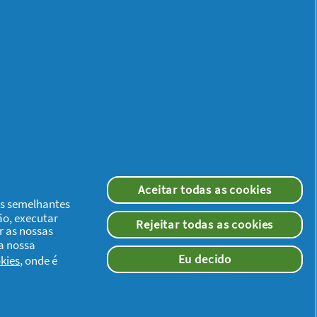
Aceitar todas as cookies
ias semelhantes
ão, executar
Rejeitar todas as cookies
r as nossas
 a nossa
Eu decido
kies
, onde é
ito. Também uso o