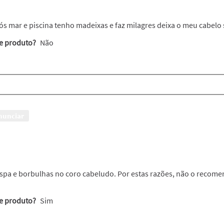
s mar e piscina tenho madeixas e faz milagres deixa o meu cabelo 
te produto?
Não
nunciar
pa e borbulhas no coro cabeludo. Por estas razões, não o recom
te produto?
Sim