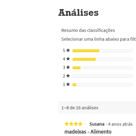
Análises
Resumo das classificações
Selecionar uma linha abaixo para filt
5
estrelas
★
4
estrelas
★
3
estrelas
★
2
estrelas
★
1
estrelas
★
1–8 de 16 análises
Susana
·
4 anos atrás
★★★★★
★★★★★
4
madeixas - Alimento
em