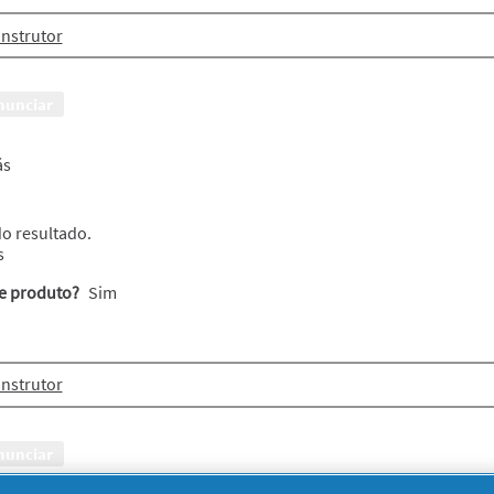
nstrutor
nunciar
rás
do resultado.
s
te produto?
Sim
nstrutor
nunciar