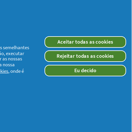
Aceitar todas as cookies
ias semelhantes
ão, executar
Rejeitar todas as cookies
r as nossas
 a nossa
ito. Também uso o
Eu decido
kies
, onde é