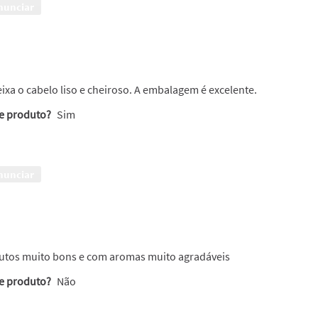
nunciar
xa o cabelo liso e cheiroso. A embalagem é excelente.
te produto?
Sim
nunciar
s
dutos muito bons e com aromas muito agradáveis
te produto?
Não