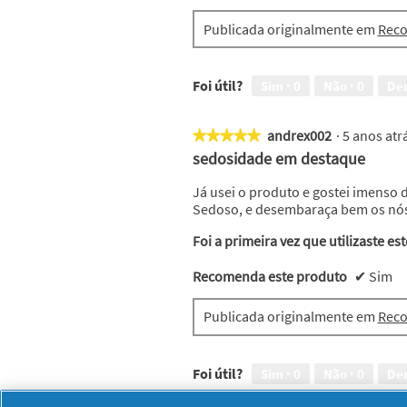
Publicada originalmente em
Reco
Foi útil?
Sim ·
0
Não ·
0
De
andrex002
·
5 anos at
★★★★★
★★★★★
5
sedosidade em destaque
em
5
Já usei o produto e gostei imenso 
estrelas.
Sedoso, e desembaraça bem os nó
Foi a primeira vez que utilizaste es
Recomenda este produto
✔
Sim
Publicada originalmente em
Reco
Foi útil?
Sim ·
0
Não ·
0
De