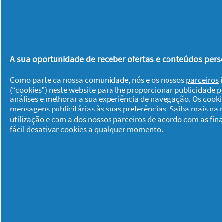
Recomenda este produto
✘
Não
Publicada originalmente em
Can
Foi útil?
Sim ·
0
Não ·
0
De
A sua oportunidade de receber ofertas e conteúdos perso
Como parte da nossa comunidade, nós e os nossos
parceiros
i
Quelimane
·
5 anos at
★★★★★
★★★★★
(“cookies”) neste website para lhe proporcionar publicidade 
5
Óptimo
análises e melhorar a sua experiência de navegação. Os cook
em
mensagens publicitárias às suas preferências. Saiba mais na
5
Comprei há quase 2 meses e agrada
utilização e com a dos nossos parceiros de acordo com as fin
estrelas.
condicionador
fácil desativar cookies a qualquer momento.
Foi a primeira vez que utilizaste es
Recomenda este produto
✔
Sim
Publicada originalmente em
Aus
Foi útil?
Sim ·
0
Não ·
0
De