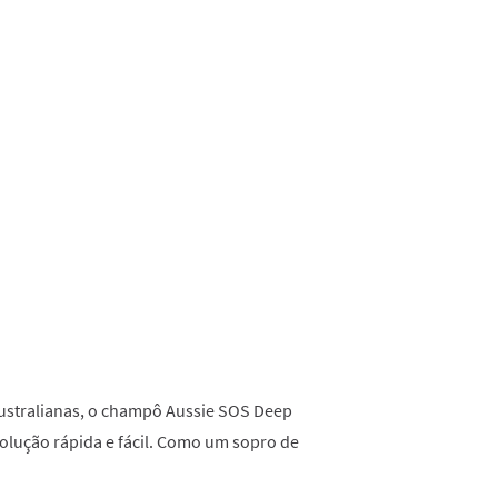
16
Reviews.
Link
para
a
mesma
página.
ustralianas, o champô Aussie SOS Deep
olução rápida e fácil. Como um sopro de