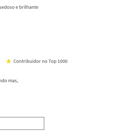
o
sedoso e brilhante
conteúdo
abaixo
Contribuidor no Top 1000
★
endo mas,