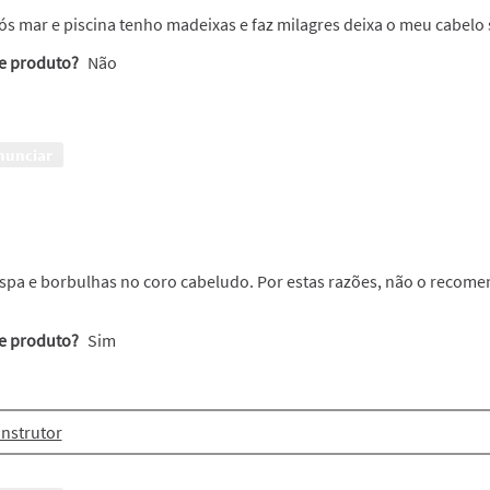
s mar e piscina tenho madeixas e faz milagres deixa o meu cabelo 
te produto?
Não
nunciar
pa e borbulhas no coro cabeludo. Por estas razões, não o recom
te produto?
Sim
nstrutor