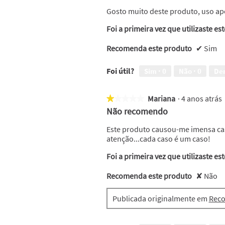
5
Gosto muito deste produto, uso apó
estrelas.
Foi a primeira vez que utilizaste es
Recomenda este produto
✔
Sim
Foi útil?
Sim ·
0
Não ·
0
De
Mariana
·
4 anos atrás
★★★★★
★★★★★
1
Não recomendo
em
5
Este produto causou-me imensa cas
estrelas.
atenção...cada caso é um caso!
Foi a primeira vez que utilizaste es
Recomenda este produto
✘
Não
Publicada originalmente em
Reco