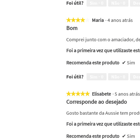
Foi útil?
Sim ·
0
Não ·
0
De
Maria
·
4 anos atrás
★★★★★
★★★★★
4
Bom
em
5
Comprei junto com o amaciador, dei
estrelas.
Foi a primeira vez que utilizaste es
Recomenda este produto
✔
Sim
Foi útil?
Sim ·
0
Não ·
0
De
Elisabete
·
5 anos atrá
★★★★★
★★★★★
5
Corresponde ao desejado
em
5
Gosto bastante da Aussie tem pro
estrelas.
Foi a primeira vez que utilizaste es
Recomenda este produto
✔
Sim