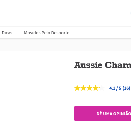
Dicas
Movidos Pelo Desporto
Aussie Cham
4.1
(16)
4.1
de
5
estrelas,
valor
DÊ UMA OPINIÃ
médio
de
classificação.
Read