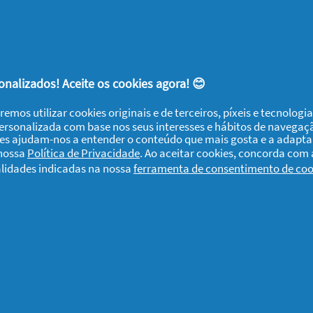
hamo
nunciar
nalizados! Aceite os cookies agora! 😊
remos utilizar cookies originais e de terceiros, píxeis e tecnolog
rás
personalizada com base nos seus interesses e hábitos de navegaç
ies ajudam-nos a entender o conteúdo que mais gosta e a adapta
 nossa
Política de Privacidade
. Ao aceitar cookies, concorda com
-me bastante. Aparento ter mais cabelo e fica brilhante. Gosto mu
alidades indicadas na nossa
ferramenta de consentimento de coo
te produto?
Sim
some
nunciar