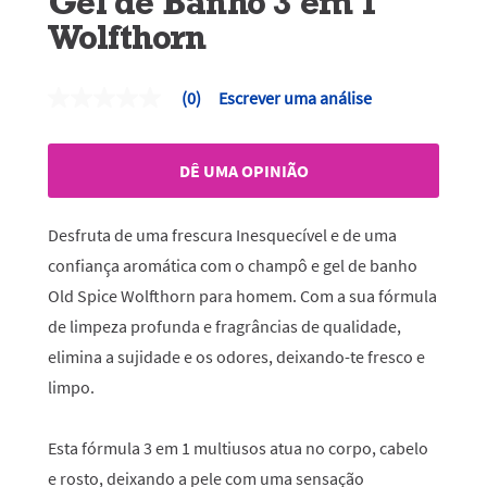
Gel de Banho 3 em 1
Wolfthorn
(0)
Escrever uma análise
Sem
valor
de
classificação
DÊ UMA OPINIÃO
Link
para
a
mesma
Desfruta de uma frescura Inesquecível e de uma
página.
confiança aromática com o champô e gel de banho
Old Spice Wolfthorn para homem. Com a sua fórmula
de limpeza profunda e fragrâncias de qualidade,
elimina a sujidade e os odores, deixando-te fresco e
limpo.
Esta fórmula 3 em 1 multiusos atua no corpo, cabelo
e rosto, deixando a pele com uma sensação