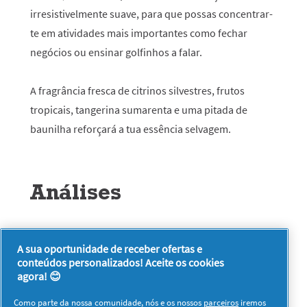
irresistivelmente suave, para que possas concentrar-
te em atividades mais importantes como fechar
negócios ou ensinar golfinhos a falar.
A fragrância fresca de citrinos silvestres, frutos
tropicais, tangerina sumarenta e uma pitada de
baunilha reforçará a tua essência selvagem.
Análises
★★★★★
A sua oportunidade de receber ofertas e
Sem
conteúdos personalizados! Aceite os cookies
Seja o primeiro a analisar este produto
valor
.
agora! 😊
de
Esta
classificação
ação
Como parte da nossa comunidade, nós e os nossos
parceiros
iremos