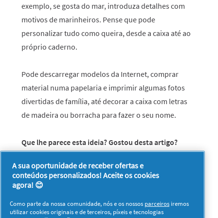
exemplo, se gosta do mar, introduza detalhes com
motivos de marinheiros. Pense que pode
personalizar tudo como queira, desde a caixa até ao
próprio caderno.
Pode descarregar modelos da Internet, comprar
material numa papelaria e imprimir algumas fotos
divertidas de família, até decorar a caixa com letras
de madeira ou borracha para fazer o seu nome.
Que lhe parece esta ideia? Gostou desta artigo?
Esperamos que sim! Faça “Gosto” ou deixe um
A sua oportunidade de receber ofertas e
comentário.
conteúdos personalizados! Aceite os cookies
agora! 😊
Como parte da nossa comunidade, nós e os nossos
parceiros
iremos
utilizar cookies originais e de terceiros, píxeis e tecnologias