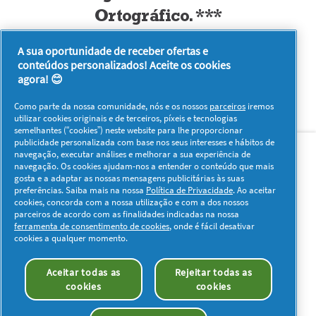
Ortográfico. ***
A sua oportunidade de receber ofertas e
conteúdos personalizados! Aceite os cookies
agora! 😊
Como parte da nossa comunidade, nós e os nossos
parceiros
iremos
utilizar cookies originais e de terceiros, píxeis e tecnologias
semelhantes (“cookies”) neste website para lhe proporcionar
Sobre nós
Contacto
Visitar www.pg.com
publicidade personalizada com base nos seus interesses e hábitos de
navegação, executar análises e melhorar a sua experiência de
navegação. Os cookies ajudam-nos a entender o conteúdo que mais
Redes Sociais
gosta e a adaptar as nossas mensagens publicitárias às suas
preferências. Saiba mais na nossa
Política de Privacidade
. Ao aceitar
cookies, concorda com a nossa utilização e com a dos nossos
parceiros de acordo com as finalidades indicadas na nossa
ferramenta de consentimento de cookies
, onde é fácil desativar
cookies a qualquer momento.
Os meus dados
Privacidade
Sobre os Cookies
Aceitar todas as
Rejeitar todas as
Termos e Condições
Declaração de Acessibilidade
cookies
cookies
© 2026 Procter & Gamble. Todos os direitos reservados. O uso e
acesso à informação presentes neste site estão sujeitos aos