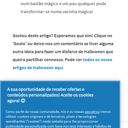
num bastão mágico e um pau qualquer pode
transformar-se numa varinha mágica!
Gostou deste artigo? Esperamos que sim! Clique no
‘Gosto’ ou deixe-nos um comentário se tiver alguma
outra ideia para fazer um disfarce de Halloween que
queira partilhar connosco. Pode ver
todos os nosso
artigos de Halloween
aqui
.
A sua oportunidade de receber ofertas e
conteúdos personalizados! Aceite os cookies
agora! 😊
Como parte da nossa comunidade, nós e os nossos
parceiros
iremos
utilizar cookies originais e de terceiros, píxeis e tecnologias
semelhantes (“cookies”) neste website para lhe proporcionar
Sobre nós
Contacto
Visitar www.pg.com
publicidade personalizada com base nos seus interesses e hábitos de