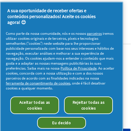
favorita no inverno.
A sua oportunidade de receber ofertas e
conteúdos personalizados! Aceite os cookies
agora! 😊
Como parte da nossa comunidade, nós e os nossos
parceiros
iremos
utilizar cookies originais e de terceiros, píxeis e tecnologias
semelhantes (“cookies”) neste website para lhe proporcionar
Sobre nós
Contacto
Visitar www.pg.com
publicidade personalizada com base nos seus interesses e hábitos de
navegação, executar análises e melhorar a sua experiência de
navegação. Os cookies ajudam-nos a entender o conteúdo que mais
Redes Sociais
gosta e a adaptar as nossas mensagens publicitárias às suas
preferências. Saiba mais na nossa
Política de Privacidade
. Ao aceitar
cookies, concorda com a nossa utilização e com a dos nossos
parceiros de acordo com as finalidades indicadas na nossa
ferramenta de consentimento de cookies
, onde é fácil desativar
cookies a qualquer momento.
Os meus dados
Privacidade
Sobre os Cookies
Aceitar todas as
Rejeitar todas as
Termos e Condições
Declaração de Acessibilidade
cookies
cookies
© 2026 Procter & Gamble. Todos os direitos reservados. O uso e
acesso à informação presentes neste site estão sujeitos aos
Eu decido
termos e condições definidos no nosso acordo legal.