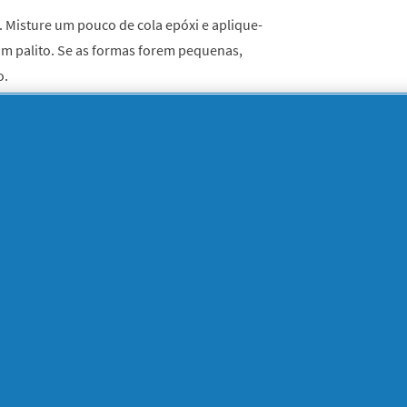
. Misture um pouco de cola epóxi e aplique-
um palito. Se as formas forem pequenas,
o.
 forma. Deve mantê-lo na mesma posição até
o corretamente e aparafuse as diferentes
e aos fios e coloque a lâmpada no seu
 sistema pronto poderá fazer o que quiser