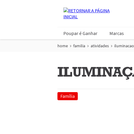
Poupar é Ganhar
Marcas
home
familia
atividades
iluminacao
ILUMINAÇÃ
Família