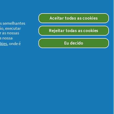
Aceitar todas as cookies
ias semelhantes
ão, executar
Rejeitar todas as cookies
r as nossas
 a nossa
Eu decido
kies
, onde é
Redes Sociais