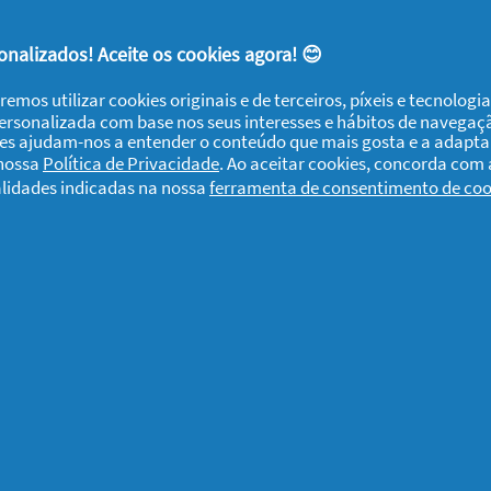
nalizados! Aceite os cookies agora! 😊
remos utilizar cookies originais e de terceiros, píxeis e tecnolog
personalizada com base nos seus interesses e hábitos de navegaç
ies ajudam-nos a entender o conteúdo que mais gosta e a adapta
sim! Faça um “Gosto” ou deixe-nos um
 nossa
Política de Privacidade
. Ao aceitar cookies, concorda com
alidade de Natal: Pinhas Pintadas
ou
Dê
alidades indicadas na nossa
ferramenta de consentimento de coo
 de Natal
.