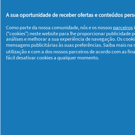
com ele!
A sua oportunidade de receber ofertas e conteúdos perso
Como parte da nossa comunidade, nós e os nossos
parceiros
i
(“cookies”) neste website para lhe proporcionar publicidade 
análises e melhorar a sua experiência de navegação. Os cook
Gostou deste artigo? Esperamos que 
mensagens publicitárias às suas preferências. Saiba mais na
comentário. Pode ler mais sobre
Manu
utilização e com a dos nossos parceiros de acordo com as fin
fácil desativar cookies a qualquer momento.
um toque especial aos seus presentes
Sobre P & G
Sobre nós
Contacto
Visitar www.pg.com