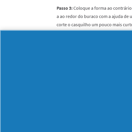
Passo 3:
Coloque a forma ao contrário
a ao redor do buraco com a ajuda de 
corte o casquilho um pouco mais curt
Passo 4:
Coloque o casquilho sobre a
que a cola seque.
Passo 5:
Ligue os cabos de alimentaçã
partes.
Passo 6:
Una a forma com o seu suport
lugar.
Resultado:
Como vê, assim que tiver o