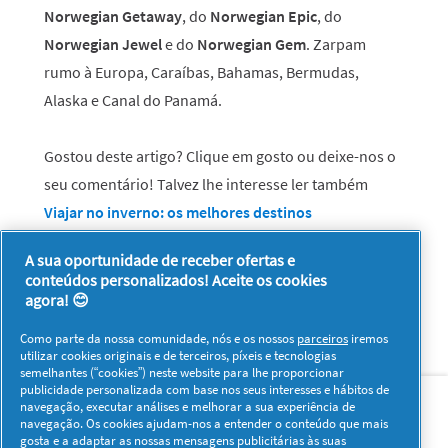
Norwegian Getaway
, do
Norwegian Epic
, do
Norwegian Jewel
e do
Norwegian Gem
. Zarpam
rumo à Europa, Caraíbas, Bahamas, Bermudas,
Alaska e Canal do Panamá.
Gostou deste artigo? Clique em gosto ou deixe-nos o
seu comentário! Talvez lhe interesse ler também
Viajar no inverno: os melhores destinos
A sua oportunidade de receber ofertas e
conteúdos personalizados! Aceite os cookies
agora! 😊
Como parte da nossa comunidade, nós e os nossos
parceiros
iremos
utilizar cookies originais e de terceiros, píxeis e tecnologias
semelhantes (“cookies”) neste website para lhe proporcionar
Sobre nós
Contacto
Visitar www.pg.com
publicidade personalizada com base nos seus interesses e hábitos de
navegação, executar análises e melhorar a sua experiência de
navegação. Os cookies ajudam-nos a entender o conteúdo que mais
Redes Sociais
gosta e a adaptar as nossas mensagens publicitárias às suas