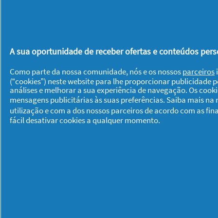
A sua oportunidade de receber ofertas e conteúdos perso
Como parte da nossa comunidade, nós e os nossos
parceiros
i
(“cookies”) neste website para lhe proporcionar publicidade 
análises e melhorar a sua experiência de navegação. Os cook
mensagens publicitárias às suas preferências. Saiba mais na
utilização e com a dos nossos parceiros de acordo com as fin
fácil desativar cookies a qualquer momento.
Sobre P & G
Sobre nós
Contacto
Visitar www.pg.com