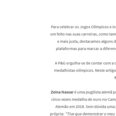
Para celebrar os Jogos Olímpicos e i
um feito nas suas carreiras, como t
e mais justa, destacamos alguns d
plataformas para marcar a difere
A P&G orgulha-se de contar com a co
medalhistas olímpicos. Neste artig
Zeina Nassar
é uma pugilista alemã p
cinco vezes medalha de ouro no Ca
Alemão em 2018. Sem dúvida uma g
própria:
"Tive que demonstrar o meu v