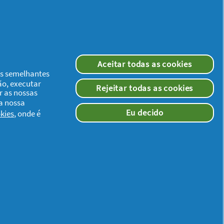
Aceitar todas as cookies
ias semelhantes
ão, executar
Rejeitar todas as cookies
r as nossas
 a nossa
Eu decido
kies
, onde é
Redes Sociais