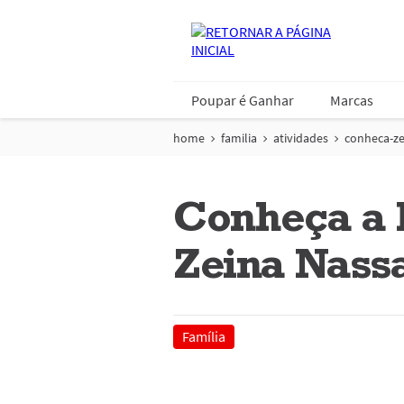
Poupar é Ganhar
Marcas
home
familia
atividades
conheca-ze
Conheça a h
Zeina Nass
Família