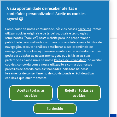
A sua oportunidade de receber ofertas e
conteúdos personalizados! Aceite os cookies
agora! 😊
Como parte da nossa comunidade, nós e os nossos
parceiros
iremos
utilizar cookies originais e de terceiros, píxeis e tecnologias
semelhantes (“cookies”) neste website para lhe proporcionar
Sobre nós
Contacto
Visitar www.pg.com
publicidade personalizada com base nos seus interesses e hábitos de
navegação, executar análises e melhorar a sua experiência de
navegação. Os cookies ajudam-nos a entender o conteúdo que mais
Redes Sociais
gosta e a adaptar as nossas mensagens publicitárias às suas
preferências. Saiba mais na nossa
Política de Privacidade
. Ao aceitar
cookies, concorda com a nossa utilização e com a dos nossos
parceiros de acordo com as finalidades indicadas na nossa
ferramenta de consentimento de cookies
, onde é fácil desativar
cookies a qualquer momento.
Os meus dados
Privacidade
Sobre os Cookies
Aceitar todas as
Rejeitar todas as
Termos e Condições
Declaração de Acessibilidade
cookies
cookies
© 2026 Procter & Gamble. Todos os direitos reservados. O uso e
acesso à informação presentes neste site estão sujeitos aos
Eu decido
termos e condições definidos no nosso acordo legal.