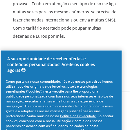
provável. Tenha em atenção o seu tipo de uso (se liga
muitas vezes para os mesmos números, se precisa de
fazer chamadas internacionais ou envia muitas SMS).
Com o tarifário acertado pode poupar muitas
dezenas de Euros por mês.
Este texto foi escrito ao abrigo do novo Acordo Ortográfico.
A sua oportunidade de receber ofertas e
conteúdos personalizados! Aceite os cookies
agora! 😊
Como parte da nossa comunidade, nós e os nossos
parceiros
iremos
utilizar cookies originais e de terceiros, píxeis e tecnologias
semelhantes (“cookies”) neste website para lhe proporcionar
Sobre nós
Contacto
Visitar www.pg.com
publicidade personalizada com base nos seus interesses e hábitos de
navegação, executar análises e melhorar a sua experiência de
navegação. Os cookies ajudam-nos a entender o conteúdo que mais
Redes Sociais
gosta e a adaptar as nossas mensagens publicitárias às suas
preferências. Saiba mais na nossa
Política de Privacidade
. Ao aceitar
cookies, concorda com a nossa utilização e com a dos nossos
parceiros de acordo com as finalidades indicadas na nossa