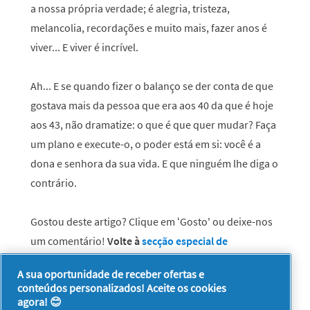
a nossa própria verdade; é alegria, tristeza,
melancolia, recordações e muito mais, fazer anos é
viver... E viver é incrível.
Ah... E se quando fizer o balanço se der conta de que
gostava mais da pessoa que era aos 40 da que é hoje
aos 43, não dramatize: o que é que quer mudar? Faça
um plano e execute-o, o poder está em si: você é a
dona e senhora da sua vida. E que ninguém lhe diga o
contrário.
Gostou deste artigo? Clique em ‘Gosto' ou deixe-nos
um comentário!
Volte à
secção especial de
aniversário
e continue a navegar. Felizes 20, 30, 40,
A sua oportunidade de receber ofertas e
50, 60, 70, 80, 90 e 100!
conteúdos personalizados! Aceite os cookies
agora! 😊