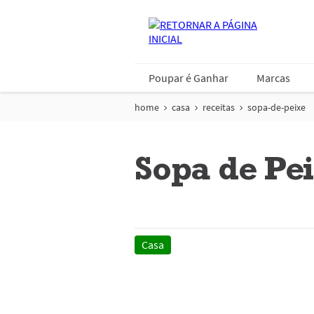
Poupar é Ganhar
Marcas
home
casa
receitas
sopa-de-peixe
Sopa de Pe
Casa