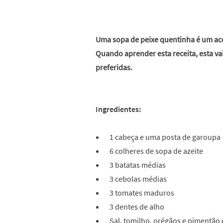
Uma sopa de peixe quentinha é um ac
Quando aprender esta receita, esta va
preferidas.
Ingredientes:
1 cabeça e uma posta de garoupa
6 colheres de sopa de azeite
3 batatas médias
3 cebolas médias
3 tomates maduros
3 dentes de alho
Sal, tomilho, orégãos e pimentão