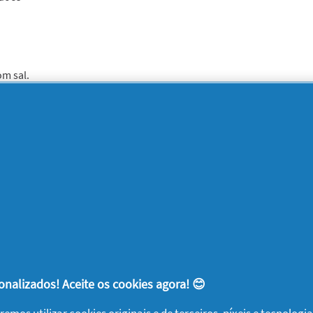
om sal.
fogue os alhos cortados e descascados e as
parentes. Adicione o tomate limpo e cortado
ilho,
em lume brando.
e cobrindo-o com água até se separar
pele e espinhas, desfie e reserve.
ré e leve novamente ao lume. Junte mais
 batatas cortadas em cubos. Tape e cozinhe
 retifique o sal. E
nalizados! Aceite os cookies agora! 😊
 Ortográfico.
remos utilizar cookies originais e de terceiros, píxeis e tecnolog