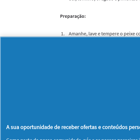
Preparação:
Amanhe, lave e tempere o peixe c
Numa panela, aqueça o azeite e re
cebolas picadas até ficarem trans
em rodelas. Tempere com sal, tom
orégãos e colorau. Deixe apurar 
Numa panela à parte, coza o peix
facilmente das espinhas. Retire a 
Reduza o primeiro preparado a pu
água, se necessário.
Quando a água ferver, adicione as
até ficarem macias. Junte o peixe e
A sua oportunidade de receber ofertas e conteúdos perso
Este texto foi escrito ao abrigo do novo Acordo
Como parte da nossa comunidade, nós e os nossos
parceiros
i