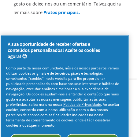
gosto ou deixe-nos ou um comentário. Talvez queira
ler mais sobre
Pratos principais.
A sua oportunidade de receber ofertas e
conteúdos personalizados! Aceite os cookies
agora! 😊
Como parte da nossa comunidade, nós e os nossos
parceiros
iremos
utilizar cookies originais e de terceiros, píxeis e tecnologias
semelhantes (“cookies”) neste website para lhe proporcionar
Sobre nós
Contacto
Visitar www.pg.com
publicidade personalizada com base nos seus interesses e hábitos de
navegação, executar análises e melhorar a sua experiência de
navegação. Os cookies ajudam-nos a entender o conteúdo que mais
Redes Sociais
gosta e a adaptar as nossas mensagens publicitárias às suas
preferências. Saiba mais na nossa
Política de Privacidade
. Ao aceitar
cookies, concorda com a nossa utilização e com a dos nossos
parceiros de acordo com as finalidades indicadas na nossa
ferramenta de consentimento de cookies
, onde é fácil desativar
cookies a qualquer momento.
Os meus dados
Privacidade
Sobre os Cookies