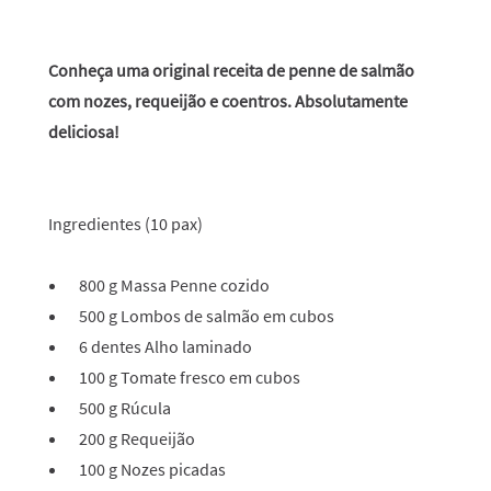
Conheça uma original receita de penne de salmão
com nozes, requeijão e coentros. Absolutamente
deliciosa!
Ingredientes
(10 pax)
800 g Massa Penne cozido
500 g Lombos de salmão em cubos
6 dentes Alho laminado
100 g Tomate fresco em cubos
500 g Rúcula
200 g Requeijão
100 g Nozes picadas