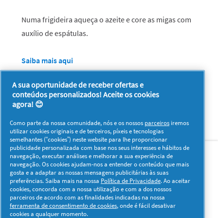
Numa frigideira aqueça o azeite e core as migas com
auxílio de espátulas.
Saiba mais aqui
A sua oportunidade de receber ofertas e
Este texto foi escrito ao abrigo do novo Acordo Ortográfico.
conteúdos personalizados! Aceite os cookies
agora! 😊
Como parte da nossa comunidade, nós e os nossos
parceiros
iremos
utilizar cookies originais e de terceiros, píxeis e tecnologias
semelhantes (“cookies”) neste website para lhe proporcionar
Sobre nós
Contacto
Visitar www.pg.com
publicidade personalizada com base nos seus interesses e hábitos de
navegação, executar análises e melhorar a sua experiência de
navegação. Os cookies ajudam-nos a entender o conteúdo que mais
Redes Sociais
gosta e a adaptar as nossas mensagens publicitárias às suas
preferências. Saiba mais na nossa
Política de Privacidade
. Ao aceitar
cookies, concorda com a nossa utilização e com a dos nossos
parceiros de acordo com as finalidades indicadas na nossa
ferramenta de consentimento de cookies
, onde é fácil desativar
cookies a qualquer momento.