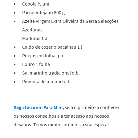
Cebola ½ uni.
Pão alentejano 800 g
Azeite Virgem Extra Oliveira da Serra Selecções
Azeitonas
Maduras 1 dl
Caldo de cozer o bacalhau 1 l
Poejos em folha q.b.
Louro 1 folha
Sal marinho tradicional q.b.
Pimenta de moinho q.b.
Registe-se em Para Mim
,
seja o primeiro a conhecer
os nossos conselhos e a ter acesso aos nossos
desafios. Temos muitos prémios à sua espera!