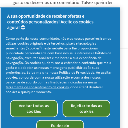
gosto ou deixe-nos um comentário. Talvez queira ler
também
Molho de tomate caseiro
A sua oportunidade de receber ofertas e
conteúdos personalizados! Aceite os cookies
agora! 😊
Como parte da nossa comunidade, nós e os nossos
parceiros
iremos
utilizar cookies originais e de terceiros, píxeis e tecnologias
semelhantes (“cookies”) neste website para lhe proporcionar
Sobre nós
Contacto
Visitar www.pg.com
publicidade personalizada com base nos seus interesses e hábitos de
navegação, executar análises e melhorar a sua experiência de
navegação. Os cookies ajudam-nos a entender o conteúdo que mais
Redes Sociais
gosta e a adaptar as nossas mensagens publicitárias às suas
preferências. Saiba mais na nossa
Política de Privacidade
. Ao aceitar
cookies, concorda com a nossa utilização e com a dos nossos
parceiros de acordo com as finalidades indicadas na nossa
ferramenta de consentimento de cookies
, onde é fácil desativar
cookies a qualquer momento.
Os meus dados
Privacidade
Sobre os Cookies
Aceitar todas as
Rejeitar todas as
Termos e Condições
Declaração de Acessibilidade
cookies
cookies
© 2026 Procter & Gamble. Todos os direitos reservados. O uso e
acesso à informação presentes neste site estão sujeitos aos
Eu decido
termos e condições definidos no nosso acordo legal.