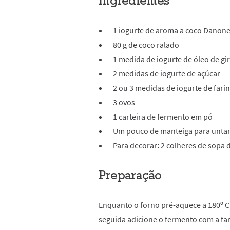
Ingredientes
1
iogurte de aroma a coco Danon
80 g de coco ralado
1 medida de iogurte de óleo de gi
2 medidas de iogurte de açúcar
2 ou 3 medidas de iogurte de fari
3 ovos
1 carteira de fermento em pó
Um pouco de manteiga para untar
Para decorar
:
2 colheres de sopa 
Preparação
Enquanto o forno pré-aquece a 180º C
seguida adicione o fermento com a far