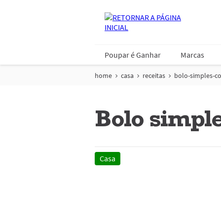
Poupar é Ganhar
Marcas
home
casa
receitas
bolo-simples-co
Bolo simple
Casa