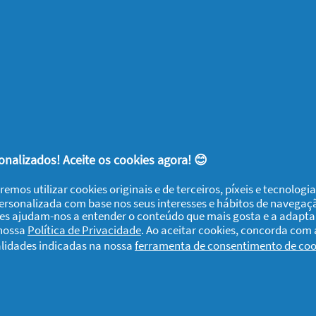
im, adicione à mistura as cenouras, a maçã
obtiver uma mistura homogénea, unte a
e agarrar e despeje a massa. Leve ao forno
enos 30 minutos. O tempo total de
es, mas quando crescer e, depois de picar
pronto. Decore o bolo com coco ralado,
refecer e delicie-se!
nalizados! Aceite os cookies agora! 😊
s de bolo de coco e iogurte? Se gostar de
remos utilizar cookies originais e de terceiros, píxeis e tecnolog
artilhe a sua opinião ou a forma como
personalizada com base nos seus interesses e hábitos de navegaç
e tão saboroso.
ies ajudam-nos a entender o conteúdo que mais gosta e a adapta
 nossa
Política de Privacidade
. Ao aceitar cookies, concorda com
alidades indicadas na nossa
ferramenta de consentimento de coo
para adicionar ao seu livro de receitas de
? Esperamos que sim! Faça ‘Gosto' ou deixe-
ina pode ir para
a secção de receitas
e