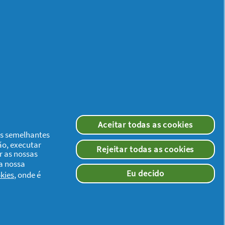
Aceitar todas as cookies
ias semelhantes
ão, executar
Rejeitar todas as cookies
r as nossas
 a nossa
Eu decido
kies
, onde é