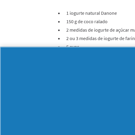
1 iogurte natural Danone
150 g de coco ralado
2 medidas de iogurte de açúcar 
2 ou 3 medidas de iogurte de fari
5 ovos
1 carteira de fermento em pó
3 cenouras descascadas e raladas
1 maçã ralada
Um pouco de manteiga para untar
Para decorar
:
coco ralado, canela
Preparação
:
Enquanto o forno pré-aquece a 180º C,
iogurte. A seguir adicione o açúcar m