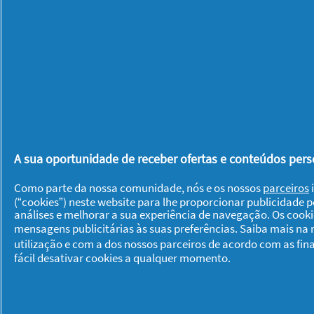
até obter uma massa homogénea. Por f
e o coco ralado. Bata bem e, quando 
forma com manteiga para o bolo não s
para cozer a massa durante mais ou m
cozedura vai depender de vários fator
com um palito se este sair seco, está 
canela moída e nozes a gosto. Deixe ar
A sua oportunidade de receber ofertas e conteúdos perso
O que lhe parecem estas duas proposta
Como parte da nossa comunidade, nós e os nossos
parceiros
i
coco experimente as duas receitas e p
(“cookies”) neste website para lhe proporcionar publicidade 
costuma preparar este bolo de iogurt
análises e melhorar a sua experiência de navegação. Os cook
mensagens publicitárias às suas preferências. Saiba mais na
utilização e com a dos nossos parceiros de acordo com as fin
Já fica com mais estas duas propostas 
fácil desativar cookies a qualquer momento.
bolos de iogurte! Gostou deste artigo
nos um comentário. A partir desta pág
encontrar mais bolos.