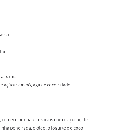
e
rassol
nha
 a forma
de açúcar em pó, água e coco ralado
, comece por bater os ovos com o açúcar, de
inha peneirada, o óleo, o iogurte e o coco