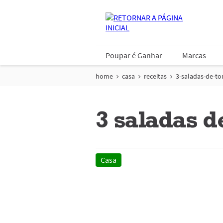
Poupar é Ganhar
Marcas
home
casa
receitas
3-saladas-de-t
3 saladas d
Casa