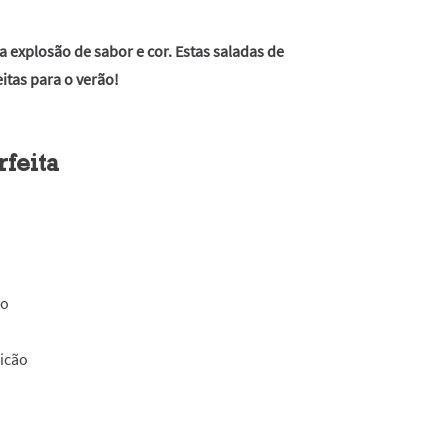
 explosão de sabor e cor. Estas saladas de
itas para o verão!
rfeita
co
icão