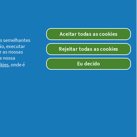
Aceitar todas as cookies
ias semelhantes
ão, executar
Rejeitar todas as cookies
r as nossas
 a nossa
Eu decido
kies
, onde é