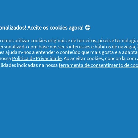
, coloque cada maçaroca de milho em pé num
o e corte os grãos de milho com uma faca
mates.
nalizados! Aceite os cookies agora! 😊
s ervas picadas finamente e misture tudo com
remos utilizar cookies originais e de terceiros, píxeis e tecnolog
e pimenta e, por fim, desfaça o queijo de
personalizada com base nos seus interesses e hábitos de navegaç
ijo.
ies ajudam-nos a entender o conteúdo que mais gosta e a adapta
 nossa
Política de Privacidade
. Ao aceitar cookies, concorda com
alidades indicadas na nossa
ferramenta de consentimento de coo
três saladas?
Se quiser que Fairy a ajude com
encontrará muitos pratos frescos que irá
utas
!