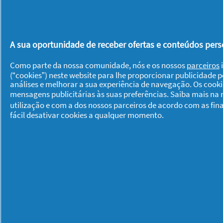
Quando o milho tiver arrefecido
recipiente largo e pouco profund
afiada. Misture o milho com os to
A sua oportunidade de receber ofertas e conteúdos perso
Adicione as folhas de hortelã e a
Como parte da nossa comunidade, nós e os nossos
parceiros
i
o azeite. Tempere a gosto com sal 
(“cookies”) neste website para lhe proporcionar publicidade 
cabra e decore a salada com o que
análises e melhorar a sua experiência de navegação. Os cook
mensagens publicitárias às suas preferências. Saiba mais na
utilização e com a dos nossos parceiros de acordo com as fin
Sirva e desfrute! O que achou destas 
fácil desativar cookies a qualquer momento.
mais ideias, na
subsecção de receitas
adorar,
como a limonada caseira de fr