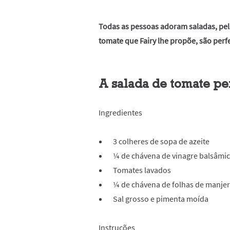
Todas as pessoas adoram saladas, pela
tomate que Fairy lhe propõe, são perfe
A salada de tomate pe
Ingredientes
3 colheres de sopa de azeite
¼ de chávena de vinagre balsâmi
Tomates lavados
¼ de chávena de folhas de manjer
Sal grosso e pimenta moída
Instruções