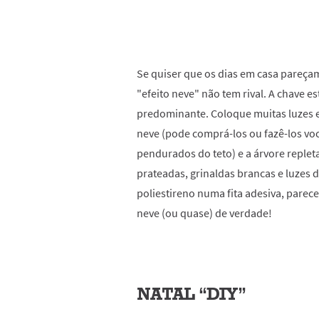
Se quiser que os dias em casa pareçam
"efeito neve" não tem rival. A chave 
predominante. Coloque muitas luzes e
neve (pode comprá-los ou fazê-los v
pendurados do teto) e a árvore reple
prateadas, grinaldas brancas e luzes d
poliestireno numa fita adesiva, parec
neve (ou quase) de verdade!
NATAL “DIY”