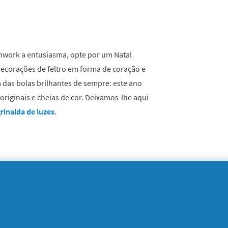
chwork a entusiasma, opte por um Natal
e decorações de feltro em forma de coração e
a das bolas brilhantes de sempre: este ano
riginais e cheias de cor. Deixamos-lhe aqui
rinalda de luzes
.
AIS DOCE