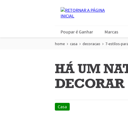
Poupar é Ganhar
Marcas
home
casa
decoracao
7-estilos-par
HÁ UM NAT
DECORAR
Casa