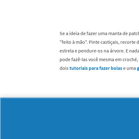
Se a ideia de fazer uma manta de pat
"feito à mão". Pinte castiçais, recort
estrela e pendure-os na árvore. E nad
pode fazê-las você mesma em croché, o
dois
tutoriais para fazer bolas
e uma
g
PARA CRIANÇAS, O M