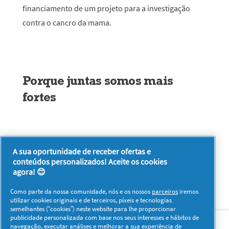
financiamento de um projeto para a investigação
contra o cancro da mama.
Porque juntas somos mais
fortes
A sua oportunidade de receber ofertas e
conteúdos personalizados! Aceite os cookies
agora! 😊
Como parte da nossa comunidade, nós e os nossos
parceiros
iremos
utilizar cookies originais e de terceiros, píxeis e tecnologias
semelhantes (“cookies”) neste website para lhe proporcionar
Sobre nós
Contacto
Visitar www.pg.com
publicidade personalizada com base nos seus interesses e hábitos de
navegação, executar análises e melhorar a sua experiência de