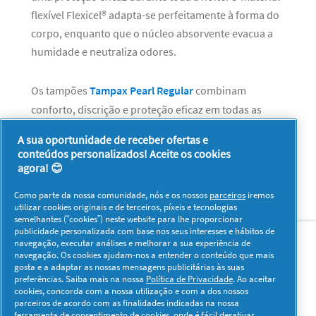
flexível Flexicel® adapta-se perfeitamente à forma do
corpo, enquanto que o núcleo absorvente evacua a
humidade e neutraliza odores.
Os tampões
Tampax Pearl Regular
combinam
conforto, discrição e proteção eficaz em todas as
situações. O aplicador compacto facilita a inserção do
A sua oportunidade de receber ofertas e
tampão e a sua cobertura macia previne fugas.
conteúdos personalizados! Aceite os cookies
agora! 😊
Como parte da nossa comunidade, nós e os nossos
parceiros
iremos
utilizar cookies originais e de terceiros, píxeis e tecnologias
semelhantes (“cookies”) neste website para lhe proporcionar
Sobre nós
Contacto
Visitar www.pg.com
publicidade personalizada com base nos seus interesses e hábitos de
navegação, executar análises e melhorar a sua experiência de
navegação. Os cookies ajudam-nos a entender o conteúdo que mais
Redes Sociais
gosta e a adaptar as nossas mensagens publicitárias às suas
preferências. Saiba mais na nossa
Política de Privacidade
. Ao aceitar
cookies, concorda com a nossa utilização e com a dos nossos
parceiros de acordo com as finalidades indicadas na nossa
ferramenta de consentimento de cookies
, onde é fácil desativar