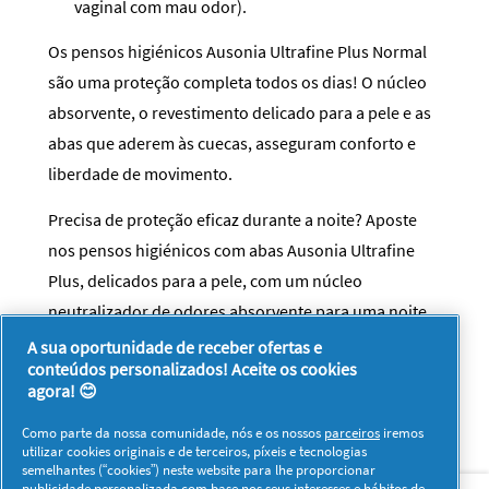
vaginal com mau odor).
Os pensos higiénicos Ausonia Ultrafine Plus Normal
são uma proteção completa todos os dias! O núcleo
absorvente, o revestimento delicado para a pele e as
abas que aderem às cuecas, asseguram conforto e
liberdade de movimento.
Precisa de proteção eficaz durante a noite? Aposte
nos pensos higiénicos com abas Ausonia Ultrafine
Plus, delicados para a pele, com um núcleo
neutralizador de odores absorvente para uma noite
de sono tranquilo.
A sua oportunidade de receber ofertas e
conteúdos personalizados! Aceite os cookies
agora! 😊
Como parte da nossa comunidade, nós e os nossos
parceiros
iremos
utilizar cookies originais e de terceiros, píxeis e tecnologias
semelhantes (“cookies”) neste website para lhe proporcionar
Sobre nós
Contacto
Visitar www.pg.com
publicidade personalizada com base nos seus interesses e hábitos de