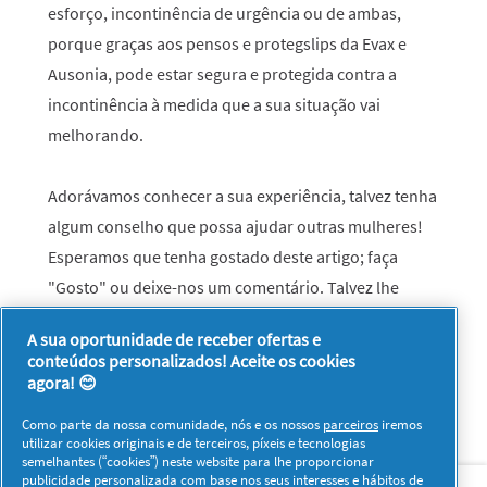
esforço, incontinência de urgência ou de ambas,
porque graças aos pensos e protegslips da Evax e
Ausonia, pode estar segura e protegida contra a
incontinência à medida que a sua situação vai
melhorando.
Adorávamos conhecer a sua experiência, talvez tenha
algum conselho que possa ajudar outras mulheres!
Esperamos que tenha gostado deste artigo; faça
"Gosto" ou deixe-nos um comentário. Talvez lhe
interesse ver mais
artigos sobre bexiga sensível
.
A sua oportunidade de receber ofertas e
conteúdos personalizados! Aceite os cookies
agora! 😊
Como parte da nossa comunidade, nós e os nossos
parceiros
iremos
utilizar cookies originais e de terceiros, píxeis e tecnologias
semelhantes (“cookies”) neste website para lhe proporcionar
Sobre nós
Contacto
Visitar www.pg.com
publicidade personalizada com base nos seus interesses e hábitos de