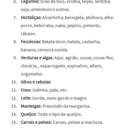
Legumes:
Grão de bico, ervilha, feijão, lentilha,
soja, amendoim e outros.
Hortaliças:
Alcachofra, beringela, abóbora, alho-
porro, beterraba, nabo, pepino, pimento,
rábano.
Feculosas:
Batata-doce, batata, castanha,
banana, cenoura cozida.
Verduras e algas
: Aipo, agrião, couve, couve-flor,
chicória, , esparregado, espinafres, alface,
cogumelos.
Alhos e cebolas
Ovos
: Galinha, pato, etc.
Leite
: Gordo, meio-gordo e magro.
Manteigas
: Prescindir da margarina.
Queijos
: Todo o tipo de queijos.
Carnes e peixes:
Carnes, peixes e mariscos.