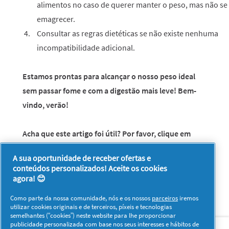
alimentos no caso de querer manter o peso, mas não se
emagrecer.
Consultar as regras dietéticas se não existe nenhuma
incompatibilidade adicional.
Estamos prontas para
alcançar o nosso peso ideal
sem passar fome e com a digestão mais leve! Bem-
vindo, verão!
Acha que este artigo foi útil? Por favor, clique em
"Gosto" e partilhe connosco a sua opinião!
A sua oportunidade de receber ofertas e
conteúdos personalizados! Aceite os cookies
agora! 😊
Como parte da nossa comunidade, nós e os nossos
parceiros
iremos
utilizar cookies originais e de terceiros, píxeis e tecnologias
semelhantes (“cookies”) neste website para lhe proporcionar
Sobre nós
Contacto
Visitar www.pg.com
publicidade personalizada com base nos seus interesses e hábitos de