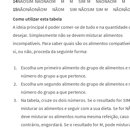
14
NÃO
SIM
NÃO
NÃO
M
M
M
SIM
M
NÃO
NÃO
M
M
15
NÃO
NÃO
NÃO
M
NÃO
M
SIM
NÃO
SIM
SIM
M
NÃO
NÃ
Como utilizar esta tabela
A ideia principal é poder comer-se de tudo e na quantidade 
desejar. Simplesmente não se devem misturar alimentos
incompatíveis. Para saber quais são os alimentos compatívei
si, ou não, proceda da seguinte forma:
Escolha um primeiro alimento do grupo de alimentos e r
número do grupo a que pertence.
Escolha um segundo alimento do grupo de alimentos e r
número do grupo a que pertence.
Na tabela, cruze os dois números. Se o resultado for SI
misturar os alimentos e seguir com a sua dieta. Se for N
deve misturar os alimentos numa mesma refeição, caso
contrário, engordará. Se o resultado for M, pode mistur